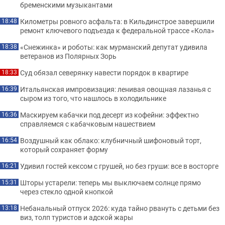
бременскими музыкантами
Километры ровного асфальта: в Кильдинстрое завершили
18:48
ремонт ключевого подъезда к федеральной трассе «Кола»
«Снежинка» и роботы: как мурманский депутат удивила
18:38
ветеранов из Полярных Зорь
Суд обязал северянку навести порядок в квартире
18:33
Итальянская импровизация: ленивая овощная лазанья с
16:39
сыром из того, что нашлось в холодильнике
Маскируем кабачки под десерт из кофейни: эффектно
16:36
справляемся с кабачковым нашествием
Воздушный как облако: клубничный шифоновый торт,
16:54
который сохраняет форму
Удивил гостей кексом с грушей, но без груши: все в восторге
16:21
Шторы устарели: теперь мы выключаем солнце прямо
15:31
через стекло одной кнопкой
Небанальный отпуск 2026: куда тайно рвануть с детьми без
13:18
виз, толп туристов и адской жары