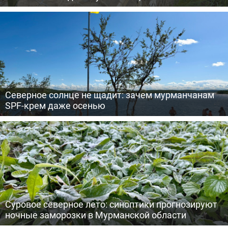
Северное солнце не щадит: зачем мурманчанам
SPF-крем даже осенью
Суровое северное лето: синоптики прогнозируют
ночные заморозки в Мурманской области