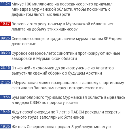
Минус 100 миллионов на посредников: что придумал
11:24
Минздрав Мурманской области, чтобы покончить с
дефицитом льготных лекарств
Волков к отстрелу: почему в Мурманской области нет
10:37
лимита на добычу этих хищников?
Северное солнце не щадит: зачем мурманчанам SPF-крем
09:25
даже осенью
Суровое северное лето: синоптики прогнозируют ночные
08:20
заморозки в Мурманской области
От «синей» экономики до рангов: ученые из Апатитов
23:15
выпустили свежий сборник о будущем Арктики
«Мурманская миля» возвращается: главному спортивному
21:25
фестивалю Заполярья вернут историческое имя
Бум заполярного туризма: Мурманская область вырвалась
19:56
в лидеры СЗФО по приросту гостей
Ждут своей очереди по 7 лет: в ПАБСИ раскрыли секреты
19:49
ручного труда заполярных ботаников
Житель Североморска продает 3-рублевую монету с
19:35