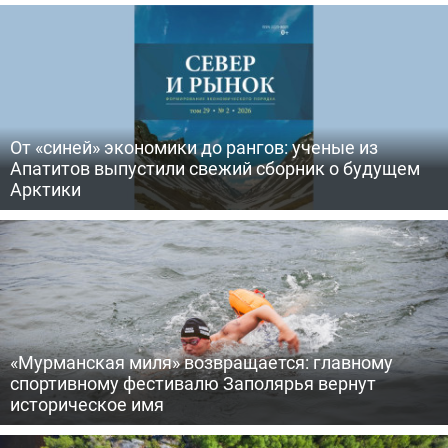
От «синей» экономики до рангов: ученые из
Апатитов выпустили свежий сборник о будущем
Арктики
«Мурманская миля» возвращается: главному
спортивному фестивалю Заполярья вернут
историческое имя