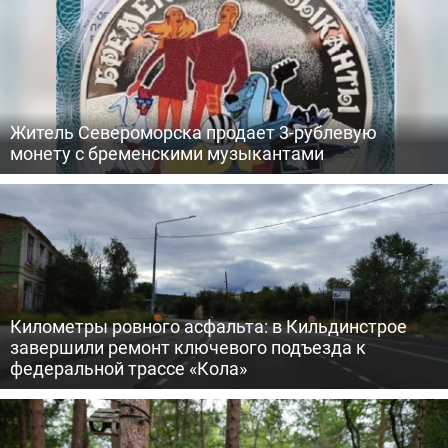
Житель Североморска продает 3-рублевую
монету с бременскими музыкантами
Километры ровного асфальта: в Кильдинстрое
завершили ремонт ключевого подъезда к
федеральной трассе «Кола»