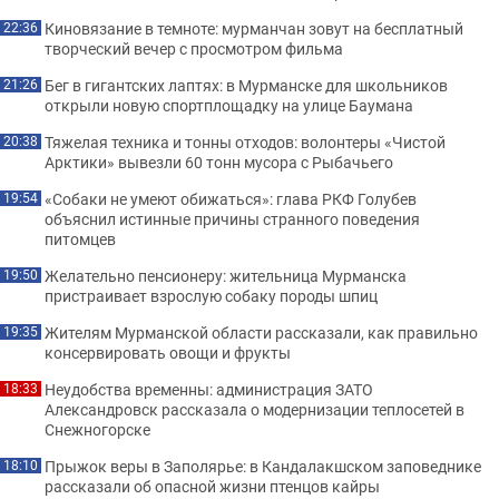
Киновязание в темноте: мурманчан зовут на бесплатный
22:36
творческий вечер с просмотром фильма
Бег в гигантских лаптях: в Мурманске для школьников
21:26
открыли новую спортплощадку на улице Баумана
Тяжелая техника и тонны отходов: волонтеры «Чистой
20:38
Арктики» вывезли 60 тонн мусора с Рыбачьего
«Собаки не умеют обижаться»: глава РКФ Голубев
19:54
объяснил истинные причины странного поведения
питомцев
Желательно пенсионеру: жительница Мурманска
19:50
пристраивает взрослую собаку породы шпиц
Жителям Мурманской области рассказали, как правильно
19:35
консервировать овощи и фрукты
Неудобства временны: администрация ЗАТО
18:33
Александровск рассказала о модернизации теплосетей в
Снежногорске
Прыжок веры в Заполярье: в Кандалакшском заповеднике
18:10
рассказали об опасной жизни птенцов кайры