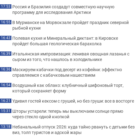
Россия и Бразилия создадут совместную научную
17:53
программу для исследования Арктики
В Мурманске на Морвокзале пройдет праздник северной
16:55
рыбной кухни
Полевая кухня и Минеральный диктант: в Кировске
16:43
пройдет большая геологическая барахолка
Итальянская импровизация: ленивая овощная лазанья с
16:39
сыром из того, что нашлось в холодильнике
Маскируем кабачки под десерт из кофейни: эффектно
16:36
справляемся с кабачковым нашествием
Воздушный как облако: клубничный шифоновый торт,
16:54
который сохраняет форму
Удивил гостей кексом с грушей, но без груши: все в восторге
16:21
Шторы устарели: теперь мы выключаем солнце прямо
15:31
через стекло одной кнопкой
Небанальный отпуск 2026: куда тайно рвануть с детьми без
13:18
виз, толп туристов и адской жары