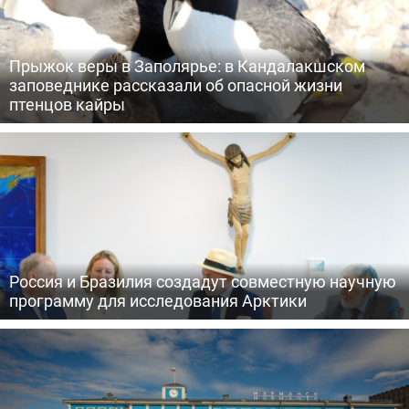
Прыжок веры в Заполярье: в Кандалакшском
заповеднике рассказали об опасной жизни
птенцов кайры
Россия и Бразилия создадут совместную научную
программу для исследования Арктики