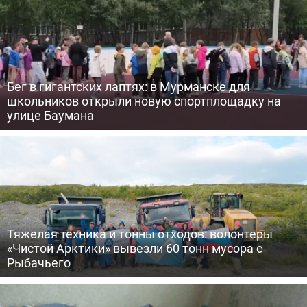
Бег в гигантских лаптях: в Мурманске для
школьников открыли новую спортплощадку на
улице Баумана
Тяжелая техника и тонны отходов: волонтеры
«Чистой Арктики» вывезли 60 тонн мусора с
Рыбачьего