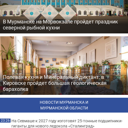
В Мурманске на Морвокзале пройдет праздник
северной рыбной кухни
Полевая кухня и Минеральный диктант: в
Кировске пройдет большая геологическая
барахолка
НОВОСТИ МУРМАНСКА И
МУРМАНСКОЙ ОБЛАСТИ
На Севмаше к 2027 году изготовят 25-тонные подшипники-
23:26
гиганты для нового ледокола «Сталинград»