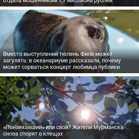
отдала мошенникам 1,7 миллиона рублей
Вместо выступлений тюлень Филя может
загулять: в океанариуме рассказали, почему
может сорваться концерт любимца публики
«Понаехавший» или свой? Жители Мурманска
снова спорят о клещах