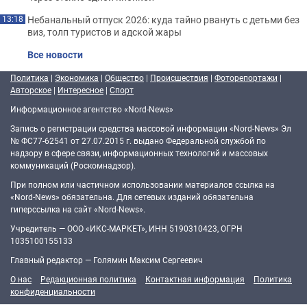
Небанальный отпуск 2026: куда тайно рвануть с детьми без
13:18
виз, толп туристов и адской жары
Все новости
Политика
|
Экономика
|
Общество
|
Происшествия
|
Фоторепортажи
|
Авторское
|
Интересное
|
Спорт
Информационное агентство «Nord-News»
Запись о регистрации средства массовой информации «Nord-News» Эл
№ ФС77-62541 от 27.07.2015 г. выдано Федеральной службой по
надзору в сфере связи, информационных технологий и массовых
коммуникаций (Роскомнадзор).
При полном или частичном использовании материалов ссылка на
«Nord-News» обязательна. Для сетевых изданий обязательна
гиперссылка на сайт «Nord-News».
Учредитель — ООО «ИКС-МАРКЕТ», ИНН 5190310423, ОГРН
1035100155133
Главный редактор — Голямин Максим Сергеевич
О нас
Редакционная политика
Контактная информация
Политика
конфиденциальности