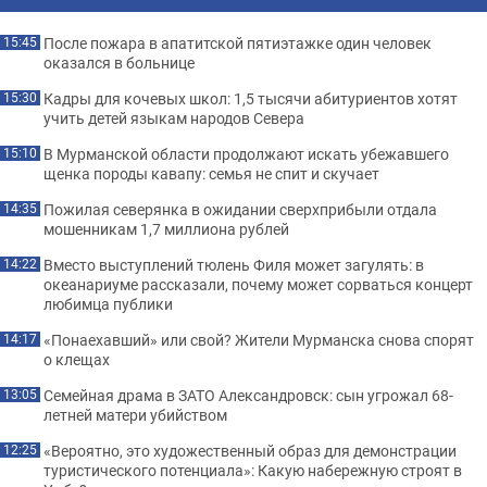
После пожара в апатитской пятиэтажке один человек
15:45
оказался в больнице
Кадры для кочевых школ: 1,5 тысячи абитуриентов хотят
15:30
учить детей языкам народов Севера
В Мурманской области продолжают искать убежавшего
15:10
щенка породы кавапу: семья не спит и скучает
Пожилая северянка в ожидании сверхприбыли отдала
14:35
мошенникам 1,7 миллиона рублей
Вместо выступлений тюлень Филя может загулять: в
14:22
океанариуме рассказали, почему может сорваться концерт
любимца публики
«Понаехавший» или свой? Жители Мурманска снова спорят
14:17
о клещах
Семейная драма в ЗАТО Александровск: сын угрожал 68-
13:05
летней матери убийством
«Вероятно, это художественный образ для демонстрации
12:25
туристического потенциала»: Какую набережную строят в