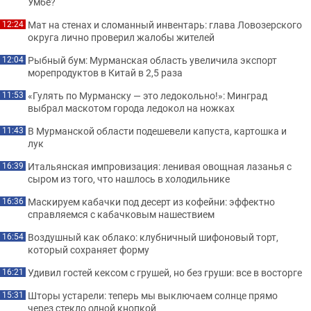
Умбе?
Мат на стенах и сломанный инвентарь: глава Ловозерского
12:24
округа лично проверил жалобы жителей
Рыбный бум: Мурманская область увеличила экспорт
12:04
морепродуктов в Китай в 2,5 раза
«Гулять по Мурманску — это ледокольно!»: Минград
11:53
выбрал маскотом города ледокол на ножках
В Мурманской области подешевели капуста, картошка и
11:43
лук
Итальянская импровизация: ленивая овощная лазанья с
16:39
сыром из того, что нашлось в холодильнике
Маскируем кабачки под десерт из кофейни: эффектно
16:36
справляемся с кабачковым нашествием
Воздушный как облако: клубничный шифоновый торт,
16:54
который сохраняет форму
Удивил гостей кексом с грушей, но без груши: все в восторге
16:21
Шторы устарели: теперь мы выключаем солнце прямо
15:31
через стекло одной кнопкой