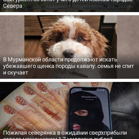
Севера
В Мурманской области продолжают искать
убежавшего щенка породы кавапу: семья не спит
и скучает
Пожилая северянка в ожидании сверхприбыли