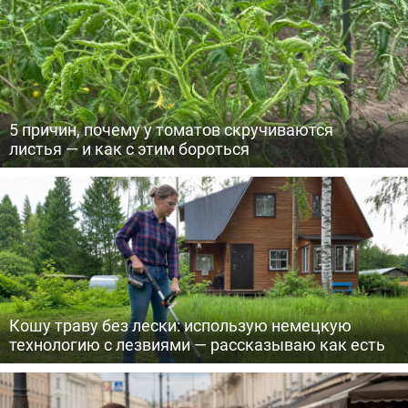
5 причин, почему у томатов скручиваются
листья — и как с этим бороться
Кошу траву без лески: использую немецкую
технологию с лезвиями — рассказываю как есть