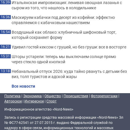
Итальянская импровизация: ленивая овощная лазанья с
16:39
сыром из того, что нашлось в холодильнике
Маскируем кабачки под десерт из кофейни: эффектно
16:36
справляемся с кабачковым нашествием
Воздушный как облако: клубничный шифоновый торт,
16:54
который сохраняет форму
Удивил гостей кексом с грушей, но без груши: все в восторге
16:21
Шторы устарели: теперь мы выключаем солнце прямо
15:31
через стекло одной кнопкой
Небанальный отпуск 2026: куда тайно рвануть с детьми без
13:18
виз, толп туристов и адской жары
Все новости
Политика
|
Экономика
|
Общество
|
Происшествия
|
Фоторепортажи
|
Авторское
|
Интересное
|
Спорт
Информационное агентство «Nord-News»
Запись о регистрации средства массовой информации «Nord-News» Эл
№ ФС77-62541 от 27.07.2015 г. выдано Федеральной службой по
надзору в сфере связи, информационных технологий и массовых