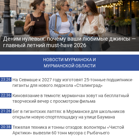
Деним нулевых: почему ваши любимые джинсы —
главный летний must-have 2026
НОВОСТИ МУРМАНСКА И
МУРМАНСКОЙ ОБЛАСТИ
На Севмаше к 2027 году изготовят 25-тонные подшипники-
23:26
гиганты для нового ледокола «Сталинград»
Киновязание в темноте: мурманчан зовут на бесплатный
22:36
творческий вечер с просмотром фильма
Бег в гигантских лаптях: в Мурманске для школьников
21:26
открыли новую спортплощадку на улице Баумана
Тяжелая техника и тонны отходов: волонтеры «Чистой
20:38
Арктики» вывезли 60 тонн мусора с Рыбачьего