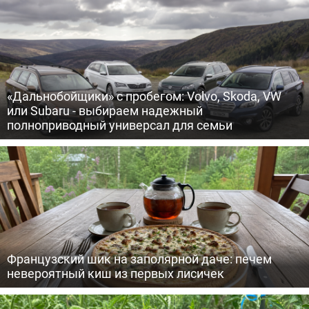
«Дальнобойщики» с пробегом: Volvo, Skoda, VW
или Subaru - выбираем надежный
полноприводный универсал для семьи
Французский шик на заполярной даче: печем
невероятный киш из первых лисичек