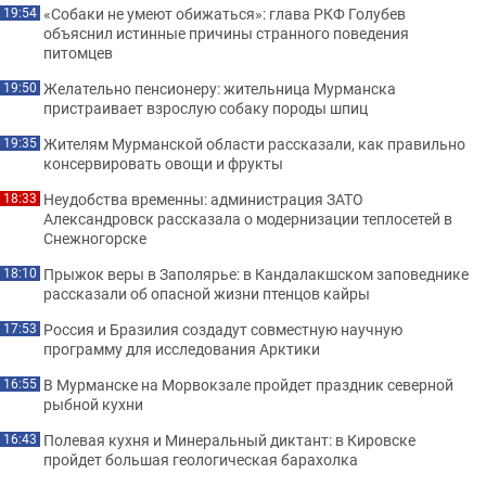
«Собаки не умеют обижаться»: глава РКФ Голубев
19:54
объяснил истинные причины странного поведения
питомцев
Желательно пенсионеру: жительница Мурманска
19:50
пристраивает взрослую собаку породы шпиц
Жителям Мурманской области рассказали, как правильно
19:35
консервировать овощи и фрукты
Неудобства временны: администрация ЗАТО
18:33
Александровск рассказала о модернизации теплосетей в
Снежногорске
Прыжок веры в Заполярье: в Кандалакшском заповеднике
18:10
рассказали об опасной жизни птенцов кайры
Россия и Бразилия создадут совместную научную
17:53
программу для исследования Арктики
В Мурманске на Морвокзале пройдет праздник северной
16:55
рыбной кухни
Полевая кухня и Минеральный диктант: в Кировске
16:43
пройдет большая геологическая барахолка