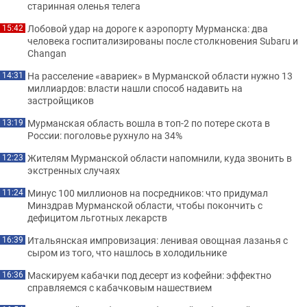
старинная оленья телега
Лобовой удар на дороге к аэропорту Мурманска: два
15:42
человека госпитализированы после столкновения Subaru и
Changan
На расселение «авариек» в Мурманской области нужно 13
14:31
миллиардов: власти нашли способ надавить на
застройщиков
Мурманская область вошла в топ-2 по потере скота в
13:19
России: поголовье рухнуло на 34%
Жителям Мурманской области напомнили, куда звонить в
12:23
экстренных случаях
Минус 100 миллионов на посредников: что придумал
11:24
Минздрав Мурманской области, чтобы покончить с
дефицитом льготных лекарств
Итальянская импровизация: ленивая овощная лазанья с
16:39
сыром из того, что нашлось в холодильнике
Маскируем кабачки под десерт из кофейни: эффектно
16:36
справляемся с кабачковым нашествием