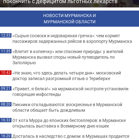
покончить с дефицитом льготных лекарств
НОВОСТИ МУРМАНСКА И
МУРМАНСКОЙ ОБЛАСТИ
«Сырые сосиски и недовареная гречка»: чем кормят
12:33
пассажиров задержанных рейсов в аэропорту Мурманска
«Влетит в копеечку» или спасение природы: у жителей
11:35
Мурманска вызвал споры новый путеводитель по
Заполярью
«Не знаю, что здесь делать четыре дня»: московский
10:43
доктор записал разгромный отзыв о Териберке
«Привет, я белка!»: на мурманской экотропе установили
09:21
говорящие инфостенды
Пикники откладываются: воскресенье в Мурманской
08:20
области обещает быть дождливым
От кота Мурра до японских бестселлеров: в Мурманске
16:33
открылась выставка к Всемирному дню кошек
Досталась в наследство с домом: в Мурмашах продается
16:20