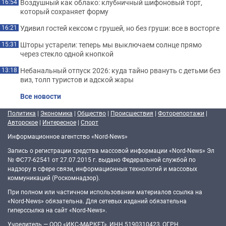
Воздушный как облако: клубничный шифоновый торт,
16:54
который сохраняет форму
Удивил гостей кексом с грушей, но без груши: все в восторге
16:21
Шторы устарели: теперь мы выключаем солнце прямо
15:31
через стекло одной кнопкой
Небанальный отпуск 2026: куда тайно рвануть с детьми без
13:18
виз, толп туристов и адской жары
Все новости
Политика
|
Экономика
|
Общество
|
Происшествия
|
Фоторепортажи
|
Авторское
|
Интересное
|
Спорт
Информационное агентство «Nord-News»
Запись о регистрации средства массовой информации «Nord-News» Эл
№ ФС77-62541 от 27.07.2015 г. выдано Федеральной службой по
надзору в сфере связи, информационных технологий и массовых
коммуникаций (Роскомнадзор).
При полном или частичном использовании материалов ссылка на
«Nord-News» обязательна. Для сетевых изданий обязательна
гиперссылка на сайт «Nord-News».
Учредитель — ООО «ИКС-МАРКЕТ», ИНН 5190310423, ОГРН