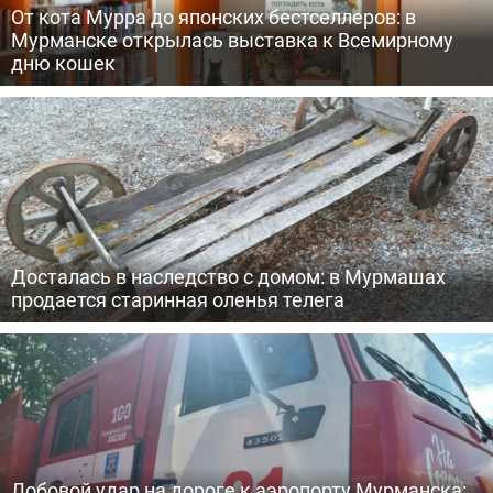
От кота Мурра до японских бестселлеров: в
Мурманске открылась выставка к Всемирному
дню кошек
Досталась в наследство с домом: в Мурмашах
продается старинная оленья телега
Лобовой удар на дороге к аэропорту Мурманска: