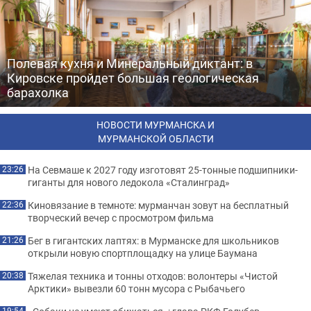
Полевая кухня и Минеральный диктант: в
Кировске пройдет большая геологическая
барахолка
НОВОСТИ МУРМАНСКА И
МУРМАНСКОЙ ОБЛАСТИ
На Севмаше к 2027 году изготовят 25-тонные подшипники-
23:26
гиганты для нового ледокола «Сталинград»
Киновязание в темноте: мурманчан зовут на бесплатный
22:36
творческий вечер с просмотром фильма
Бег в гигантских лаптях: в Мурманске для школьников
21:26
открыли новую спортплощадку на улице Баумана
Тяжелая техника и тонны отходов: волонтеры «Чистой
20:38
Арктики» вывезли 60 тонн мусора с Рыбачьего
19:54