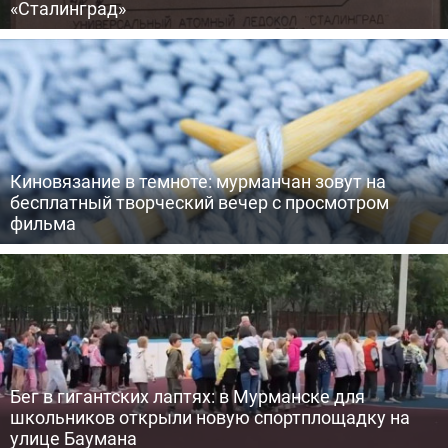
«Сталинград»
Киновязание в темноте: мурманчан зовут на
бесплатный творческий вечер с просмотром
фильма
Бег в гигантских лаптях: в Мурманске для
школьников открыли новую спортплощадку на
улице Баумана