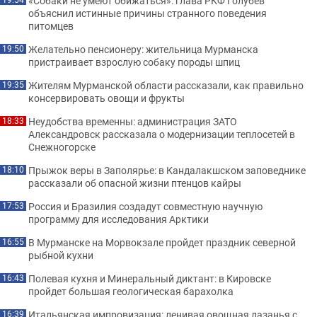
«Собаки не умеют обижаться»: глава РКФ Голубев
объяснил истинные причины странного поведения
питомцев
Желательно пенсионеру: жительница Мурманска
19:50
пристраивает взрослую собаку породы шпиц
Жителям Мурманской области рассказали, как правильно
19:35
консервировать овощи и фрукты
Неудобства временны: администрация ЗАТО
18:33
Александровск рассказала о модернизации теплосетей в
Снежногорске
Прыжок веры в Заполярье: в Кандалакшском заповеднике
18:10
рассказали об опасной жизни птенцов кайры
Россия и Бразилия создадут совместную научную
17:53
программу для исследования Арктики
В Мурманске на Морвокзале пройдет праздник северной
16:55
рыбной кухни
Полевая кухня и Минеральный диктант: в Кировске
16:43
пройдет большая геологическая барахолка
Итальянская импровизация: ленивая овощная лазанья с
16:39