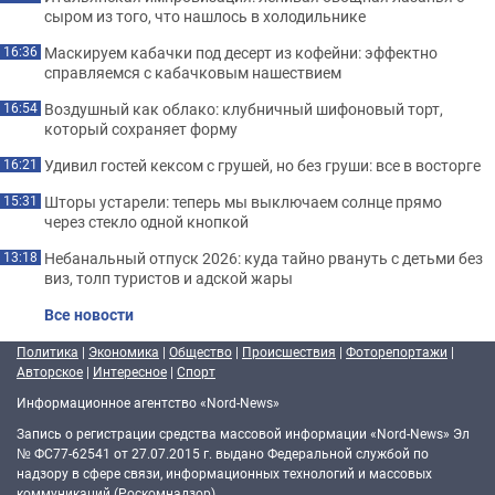
сыром из того, что нашлось в холодильнике
Маскируем кабачки под десерт из кофейни: эффектно
16:36
справляемся с кабачковым нашествием
Воздушный как облако: клубничный шифоновый торт,
16:54
который сохраняет форму
Удивил гостей кексом с грушей, но без груши: все в восторге
16:21
Шторы устарели: теперь мы выключаем солнце прямо
15:31
через стекло одной кнопкой
Небанальный отпуск 2026: куда тайно рвануть с детьми без
13:18
виз, толп туристов и адской жары
Все новости
Политика
|
Экономика
|
Общество
|
Происшествия
|
Фоторепортажи
|
Авторское
|
Интересное
|
Спорт
Информационное агентство «Nord-News»
Запись о регистрации средства массовой информации «Nord-News» Эл
№ ФС77-62541 от 27.07.2015 г. выдано Федеральной службой по
надзору в сфере связи, информационных технологий и массовых
коммуникаций (Роскомнадзор).