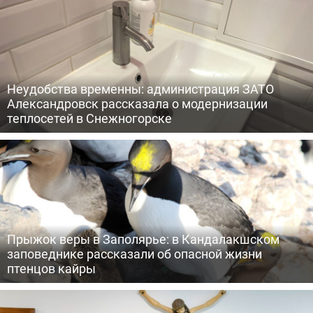
Неудобства временны: администрация ЗАТО
Александровск рассказала о модернизации
теплосетей в Снежногорске
Прыжок веры в Заполярье: в Кандалакшском
заповеднике рассказали об опасной жизни
птенцов кайры