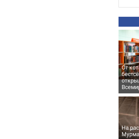
От кот
бестс
откры
Всеми
На рас
Мурма