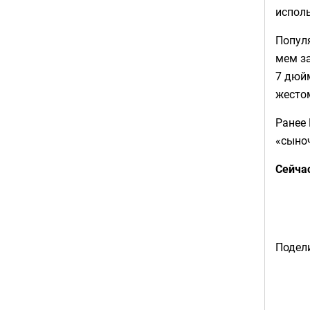
исполь
Популя
мем за
7 дюй
жесто
Ранее
«сыно
Сейча
Подели