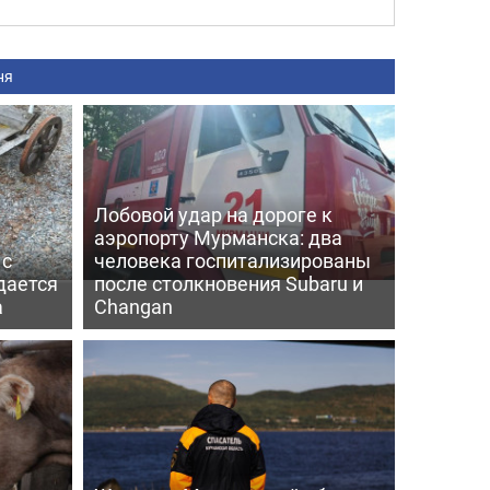
ня
Лобовой удар на дороге к
аэропорту Мурманска: два
 с
человека госпитализированы
дается
после столкновения Subaru и
а
Changan