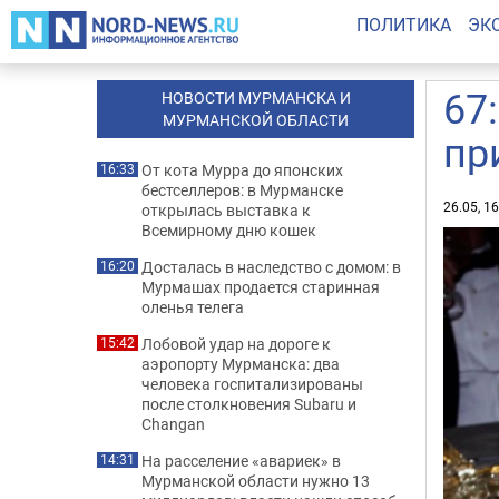
ПОЛИТИКА
ЭК
67
НОВОСТИ МУРМАНСКА И
МУРМАНСКОЙ ОБЛАСТИ
пр
От кота Мурра до японских
16:33
бестселлеров: в Мурманске
26.05, 1
открылась выставка к
Всемирному дню кошек
Досталась в наследство с домом: в
16:20
Мурмашах продается старинная
оленья телега
Лобовой удар на дороге к
15:42
аэропорту Мурманска: два
человека госпитализированы
после столкновения Subaru и
Changan
На расселение «авариек» в
14:31
Мурманской области нужно 13