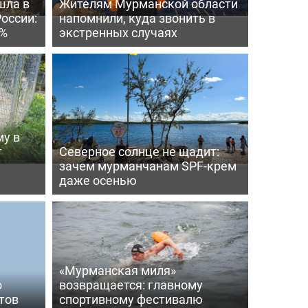
шла в
Жителям Мурманской области
России:
напомнили, куда звонить в
4%
экстренных случаях
му в
т
Северное солнце не щадит:
зачем мурманчанам SPF-крем
даже осенью
«Мурманская миля»
о
возвращается: главному
тов
спортивному фестивалю