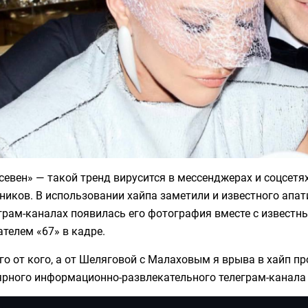
севен» — такой тренд вирусится в мессенджерах и соцсетя
иков. В использовании хайпа заметили и известного апа
еграм-каналах появилась его фотография вместе с извест
ателем «67» в кадре.
го от кого, а от Шеляговой с Малаховым я врыва в хайп п
ярного информационно-развлекательного телеграм-канала 