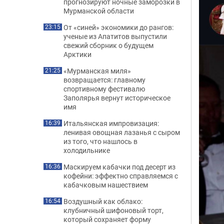
прогнозируют ночные заморозки в
Мурманской области
От «синей» экономики до рангов:
23:15
ученые из Апатитов выпустили
свежий сборник о будущем
Арктики
«Мурманская миля»
21:25
возвращается: главному
спортивному фестивалю
Заполярья вернут историческое
имя
Итальянская импровизация:
16:39
ленивая овощная лазанья с сыром
из того, что нашлось в
холодильнике
Маскируем кабачки под десерт из
16:36
кофейни: эффектно справляемся с
кабачковым нашествием
Воздушный как облако:
16:54
клубничный шифоновый торт,
который сохраняет форму