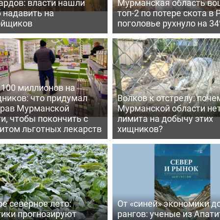
ардов: власти нашли
Мурманская область во
 надавить на
топ-2 по потере скота в 
ойщиков
поголовье рухнуло на 3
 100 миллионов на
дников: что придумал
Волков к отстрелу: поче
рав Мурманской
Мурманской области не
и, чтобы покончить с
лимита на добычу этих
итом льготных лекарств
хищников?
е северное лето:
От «синей» экономики д
тики прогнозируют
рангов: ученые из Апати