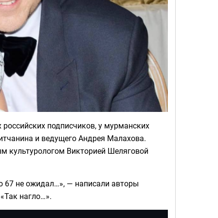
х российских подписчиков, у мурманских
титчанина и ведущего Андрея Малахова.
ным культурологом Викторией Шеляговой
ро 67 не ожидал…», — написали авторы
«Так нагло…».