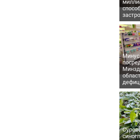
милли
способ
застр
Минус
посре
Минзд
област
дефиц
Сурово
синоп