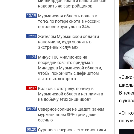
миллиардов: власти нашли способ
надавить на застройщиков
Мурманская область вошла в
13:19
топ-2 по потере скота в России:
поголовье рухнуло на 34%
Жителям Мурманской области
12:23
напомнили, куда звонить в
экстренных случаях
Минус 100 миллионов на
11:24
посредников: что придумал
Минздрав Мурманской области,
чтобы покончить с дефицитом
«Сикс 
льготных лекарств
школьн
Волков к отстрелу: почему в
10:37
В тел
Мурманской области нет лимита
на добычу этих хищников?
с указ
Северное солнце не щадит: зачем
09:25
«От ко
мурманчанам SPF-крем даже
осенью
попул
Суровое северное лето: синоптики
08:20