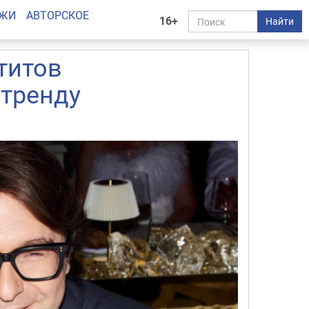
АЖИ
АВТОРСКОЕ
16+
Найти
титов
 тренду