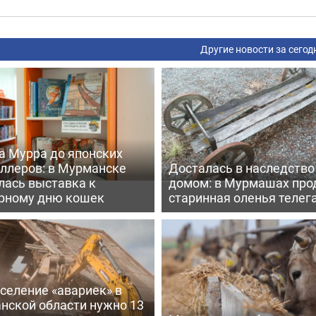
Другие новости за сегод
а Мурра до японских
еллеров: в Мурманске
Досталась в наследство
лась выставка к
домом: в Мурмашах про
рному дню кошек
старинная оленья телег
селение «авариек» в
нской области нужно 13