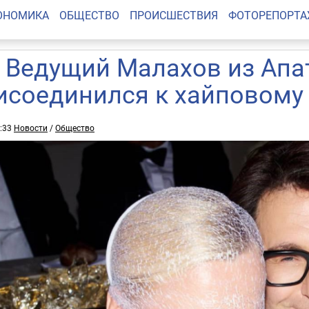
ОНОМИКА
ОБЩЕСТВО
ПРОИСШЕСТВИЯ
ФОТОРЕПОРТ
: Ведущий Малахов из Апа
исоединился к хайповому
6:33
Новости
/
Общество