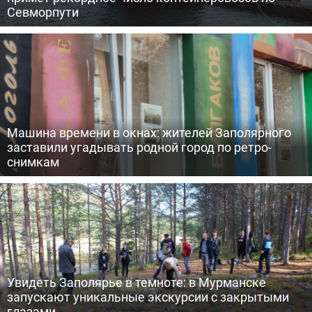
Севморпути
Машина времени в окнах: жителей Заполярного
заставили угадывать родной город по ретро-
снимкам
Увидеть Заполярье в темноте: в Мурманске
запускают уникальные экскурсии с закрытыми
глазами