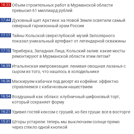
Объем строительных работ в Мурманской области
18:33
превысил 61 миллиард рублей
Духовный щит Арктики: на Новой Земле освятили самый
17:44
северный гарнизонный храм России
Тайны Кольской сверхглубокой: музей Заполярного
17:17
показал уникальный артефакт от легендарной скважины
Териберка, Западная Лица, Кольский залив: какие мосты
17:10
ремонтируют в Мурманской области этим летом?
Итальянская импровизация: ленивая овощная лазанья с
16:39
сыром из того, что нашлось в холодильнике
Маскируем кабачки под десерт из кофейни: эффектно
16:36
справляемся с кабачковым нашествием
Воздушный как облако: клубничный шифоновый торт,
16:54
который сохраняет форму
Удивил гостей кексом с грушей, но без груши: все в восторге
16:21
Шторы устарели: теперь мы выключаем солнце прямо
15:31
через стекло одной кнопкой