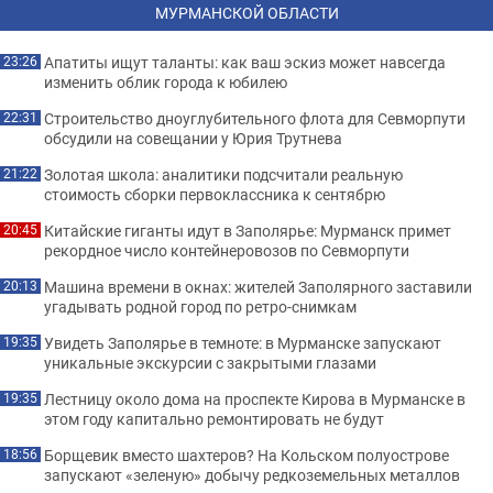
МУРМАНСКОЙ ОБЛАСТИ
Апатиты ищут таланты: как ваш эскиз может навсегда
23:26
изменить облик города к юбилею
Строительство дноуглубительного флота для Севморпути
22:31
обсудили на совещании у Юрия Трутнева
Золотая школа: аналитики подсчитали реальную
21:22
стоимость сборки первоклассника к сентябрю
Китайские гиганты идут в Заполярье: Мурманск примет
20:45
рекордное число контейнеровозов по Севморпути
Машина времени в окнах: жителей Заполярного заставили
20:13
угадывать родной город по ретро-снимкам
Увидеть Заполярье в темноте: в Мурманске запускают
19:35
уникальные экскурсии с закрытыми глазами
Лестницу около дома на проспекте Кирова в Мурманске в
19:35
этом году капитально ремонтировать не будут
Борщевик вместо шахтеров? На Кольском полуострове
18:56
запускают «зеленую» добычу редкоземельных металлов