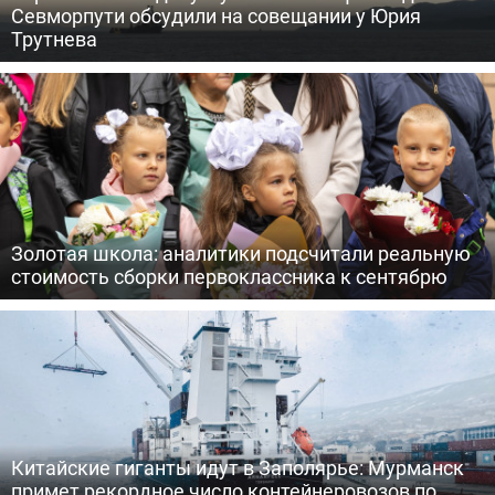
Севморпути обсудили на совещании у Юрия
Трутнева
Золотая школа: аналитики подсчитали реальную
стоимость сборки первоклассника к сентябрю
Китайские гиганты идут в Заполярье: Мурманск
примет рекордное число контейнеровозов по