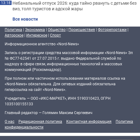
Небанальный отпуск 2026: куда тайно рвануть с детьми без
13:18
виз, толп туристов и адской жары
Все новости
Политика
|
Экономика
|
Общество
|
Происшествия
|
Фоторепортажи
|
Авторское
|
Интересное
|
Спорт
Информационное агентство «Nord-News»
Запись о регистрации средства массовой информации «Nord-News» Эл
№ ФС77-62541 от 27.07.2015 г. выдано Федеральной службой по
надзору в сфере связи, информационных технологий и массовых
коммуникаций (Роскомнадзор).
При полном или частичном использовании материалов ссылка на
«Nord-News» обязательна. Для сетевых изданий обязательна
гиперссылка на сайт «Nord-News».
Учредитель — ООО «ИКС-МАРКЕТ», ИНН 5190310423, ОГРН
1035100155133
Главный редактор — Голямин Максим Сергеевич
О нас
Редакционная политика
Контактная информация
Политика
конфиденциальности