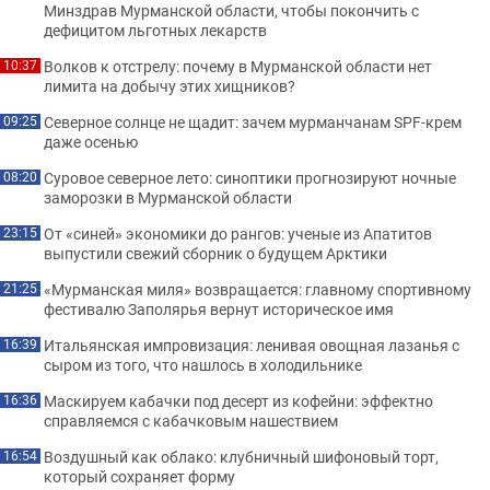
Минздрав Мурманской области, чтобы покончить с
дефицитом льготных лекарств
Волков к отстрелу: почему в Мурманской области нет
10:37
лимита на добычу этих хищников?
Северное солнце не щадит: зачем мурманчанам SPF-крем
09:25
даже осенью
Суровое северное лето: синоптики прогнозируют ночные
08:20
заморозки в Мурманской области
От «синей» экономики до рангов: ученые из Апатитов
23:15
выпустили свежий сборник о будущем Арктики
«Мурманская миля» возвращается: главному спортивному
21:25
фестивалю Заполярья вернут историческое имя
Итальянская импровизация: ленивая овощная лазанья с
16:39
сыром из того, что нашлось в холодильнике
Маскируем кабачки под десерт из кофейни: эффектно
16:36
справляемся с кабачковым нашествием
Воздушный как облако: клубничный шифоновый торт,
16:54
который сохраняет форму