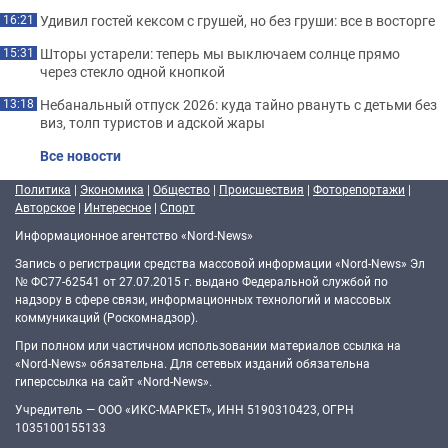
Удивил гостей кексом с грушей, но без груши: все в восторге
16:21
Шторы устарели: теперь мы выключаем солнце прямо
15:31
через стекло одной кнопкой
Небанальный отпуск 2026: куда тайно рвануть с детьми без
13:18
виз, толп туристов и адской жары
Все новости
Политика
|
Экономика
|
Общество
|
Происшествия
|
Фоторепортажи
|
Авторское
|
Интересное
|
Спорт
Информационное агентство «Nord-News»
Запись о регистрации средства массовой информации «Nord-News» Эл
№ ФС77-62541 от 27.07.2015 г. выдано Федеральной службой по
надзору в сфере связи, информационных технологий и массовых
коммуникаций (Роскомнадзор).
При полном или частичном использовании материалов ссылка на
«Nord-News» обязательна. Для сетевых изданий обязательна
гиперссылка на сайт «Nord-News».
Учредитель — ООО «ИКС-МАРКЕТ», ИНН 5190310423, ОГРН
1035100155133