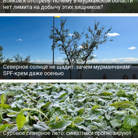
Волков к отстрелу: почему в Мурманской области
нет лимита на добычу этих хищников?
Северное солнце не щадит: зачем мурманчанам
SPF-крем даже осенью
Суровое северное лето: синоптики прогнозируют