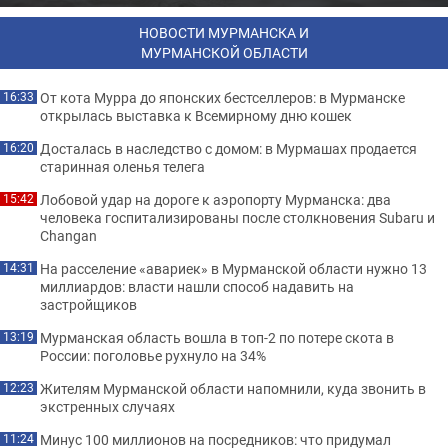
НОВОСТИ МУРМАНСКА И
МУРМАНСКОЙ ОБЛАСТИ
От кота Мурра до японских бестселлеров: в Мурманске
16:33
открылась выставка к Всемирному дню кошек
Досталась в наследство с домом: в Мурмашах продается
16:20
старинная оленья телега
Лобовой удар на дороге к аэропорту Мурманска: два
15:42
человека госпитализированы после столкновения Subaru и
Changan
На расселение «авариек» в Мурманской области нужно 13
14:31
миллиардов: власти нашли способ надавить на
застройщиков
Мурманская область вошла в топ-2 по потере скота в
13:19
России: поголовье рухнуло на 34%
Жителям Мурманской области напомнили, куда звонить в
12:23
экстренных случаях
Минус 100 миллионов на посредников: что придумал
11:24