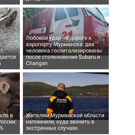
Лобовой удар на дороге к
аэропорту Мурманска: два
 с
человека госпитализированы
дается
после столкновения Subaru и
а
Changan
шла в
Жителям Мурманской области
России:
напомнили, куда звонить в
4%
экстренных случаях