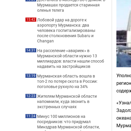
Мурмашах продается старинная
оленья телега
Лобовой удар на дороге к
15:42
аэропорту Мурманска: два
человека госпитализированы
после столкновения Subaru и
Changan
На расселение «авариек» в
14:31
Мурманской области нужно 13
миллиардов: власти нашли способ
надавить на застройщиков
Уполн
Мурманская область вошла в
13:19
топ-2 по потере скота в России:
регио
поголовье рухнуло на 34%
содер
Жителям Мурманской области
12:23
напомнили, куда звонить в
«Узна
экстренных случаях
Задол
Минус 100 миллионов на
11:24
океан
посредников: что придумал
Мурма
Минздрав Мурманской области,