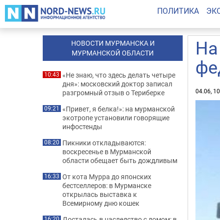
ПОЛИТИКА
ЭК
На
НОВОСТИ МУРМАНСКА И
МУРМАНСКОЙ ОБЛАСТИ
фе
«Не знаю, что здесь делать четыре
10:43
дня»: московский доктор записал
04.06, 1
разгромный отзыв о Териберке
«Привет, я белка!»: на мурманской
09:21
экотропе установили говорящие
инфостенды
Пикники откладываются:
08:20
воскресенье в Мурманской
области обещает быть дождливым
От кота Мурра до японских
16:33
бестселлеров: в Мурманске
открылась выставка к
Всемирному дню кошек
Досталась в наследство с домом: в
16:20