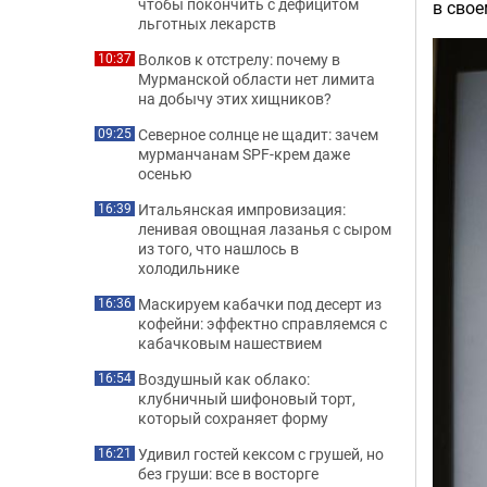
чтобы покончить с дефицитом
в свое
льготных лекарств
Волков к отстрелу: почему в
10:37
Мурманской области нет лимита
на добычу этих хищников?
Северное солнце не щадит: зачем
09:25
мурманчанам SPF-крем даже
осенью
Итальянская импровизация:
16:39
ленивая овощная лазанья с сыром
из того, что нашлось в
холодильнике
Маскируем кабачки под десерт из
16:36
кофейни: эффектно справляемся с
кабачковым нашествием
Воздушный как облако:
16:54
клубничный шифоновый торт,
который сохраняет форму
Удивил гостей кексом с грушей, но
16:21
без груши: все в восторге