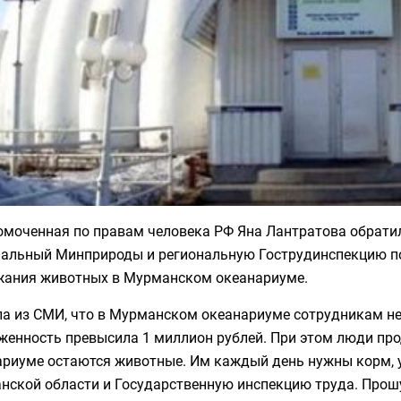
омоченная по правам человека РФ Яна Лантратова обратил
нальный Минприроды и региональную Гострудинспекцию по
жания животных в Мурманском океанариуме.
ла из СМИ, что в Мурманском океанариуме сотрудникам не
женность превысила 1 миллион рублей. При этом люди про
ариуме остаются животные. Им каждый день нужны корм, у
нской области и Государственную инспекцию труда. Прошу