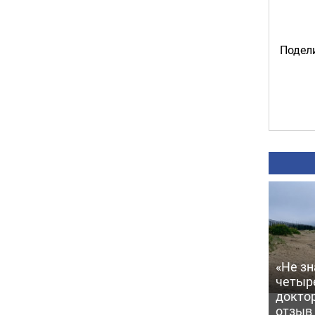
Подели
«Не зн
четыр
докто
отзыв