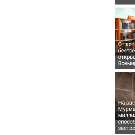
От кот
бестс
откры
Всеми
На рас
Мурма
милли
способ
застр