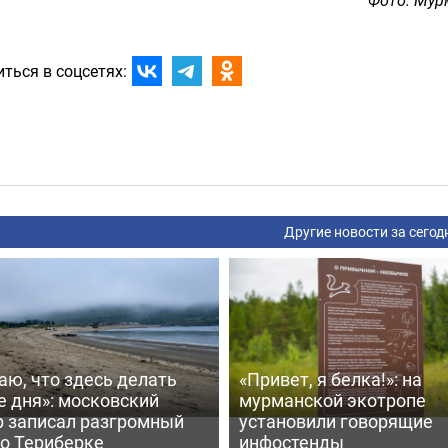
ться в соцсетях:
Другие новости за сегод
аю, что здесь делать
«Привет, я белка!»: на
е дня»: московский
мурманской экотропе
р записал разгромный
установили говорящие
 о Териберке
инфостенды