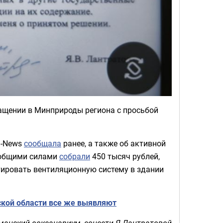
ащении в Минприроды региона с просьбой
d-News
сообщала
ранее, а также об активной
е общими силами
собрали
450 тысяч рублей,
ировать вентиляционную систему в здании
ской области все же выявляют
манский оокеанариум, соцсети Я.Лантратовой