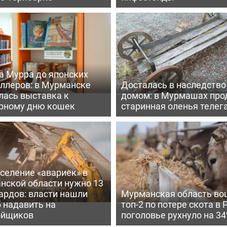
а Мурра до японских
еллеров: в Мурманске
Досталась в наследство
лась выставка к
домом: в Мурмашах про
рному дню кошек
старинная оленья телег
селение «авариек» в
нской области нужно 13
ардов: власти нашли
Мурманская область во
 надавить на
топ-2 по потере скота в 
ойщиков
поголовье рухнуло на 3