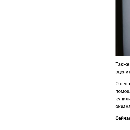
Также
оцени
О неп
помощ
купил
океан
Сейча