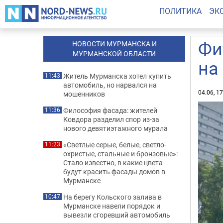
ПОЛИТИКА
ЭК
Фи
НОВОСТИ МУРМАНСКА И
МУРМАНСКОЙ ОБЛАСТИ
на
Житель Мурманска хотел купить
11:43
автомобиль, но нарвался на
04.06, 1
мошенников
Философия фасада: жителей
11:36
Ковдора разделил спор из-за
нового девятиэтажного мурала
«Светлые серые, белые, светло-
11:23
охристые, стальные и бронзовые»:
Стало известно, в какие цвета
будут красить фасады домов в
Мурманске
На берегу Кольского залива в
10:47
Мурманске навели порядок и
вывезли сгоревший автомобиль