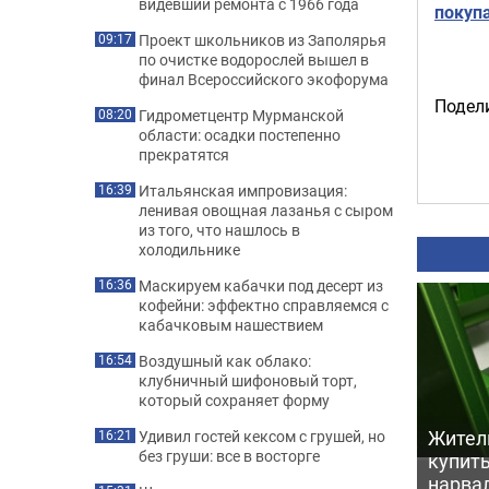
видевший ремонта с 1966 года
покуп
Проект школьников из Заполярья
09:17
по очистке водорослей вышел в
финал Всероссийского экофорума
Подели
Гидрометцентр Мурманской
08:20
области: осадки постепенно
прекратятся
Итальянская импровизация:
16:39
ленивая овощная лазанья с сыром
из того, что нашлось в
холодильнике
Маскируем кабачки под десерт из
16:36
кофейни: эффектно справляемся с
кабачковым нашествием
Воздушный как облако:
16:54
клубничный шифоновый торт,
который сохраняет форму
Жител
Удивил гостей кексом с грушей, но
16:21
без груши: все в восторге
купить
нарва