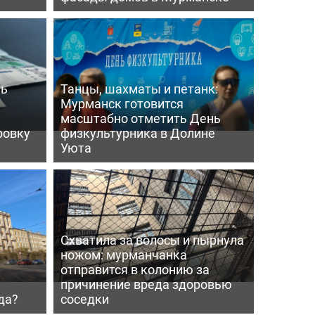
ль
Танцы, шахматы и петанк:
Мурманск готовится
масштабно отметить День
ровку
физкультурника в Долине
Уюта
Схватила за волосы и пырнула
ножом: мурманчанка
отправится в колонию за
причинение вреда здоровью
да?
соседки