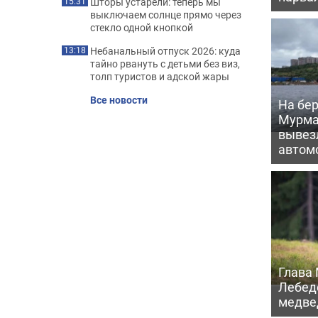
Шторы устарели: теперь мы
15:31
выключаем солнце прямо через
стекло одной кнопкой
Небанальный отпуск 2026: куда
13:18
тайно рвануть с детьми без виз,
толп туристов и адской жары
Все новости
На бер
Мурма
вывез
автом
Глава
Лебед
медве