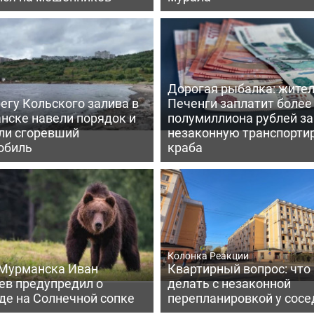
Дорогая рыбалка: жите
егу Кольского залива в
Печенги заплатит более
нске навели порядок и
полумиллиона рублей за
ли сгоревший
незаконную транспорти
обиль
краба
Колонка Реакции
 Мурманска Иван
Квартирный вопрос: что
ев предупредил о
делать с незаконной
де на Солнечной сопке
перепланировкой у сосе