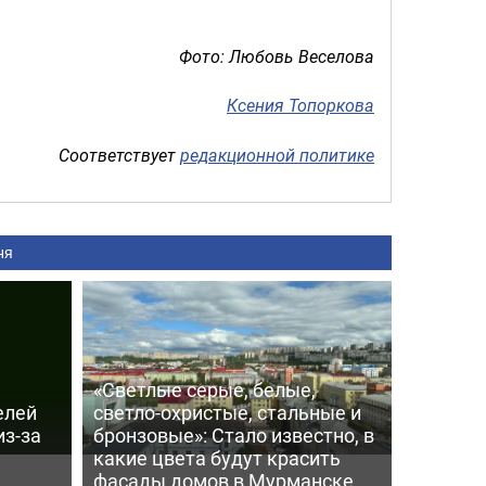
Фото: Любовь Веселова
Ксения Топоркова
Соответствует
редакционной политике
ня
«Светлые серые, белые,
елей
светло-охристые, стальные и
из-за
бронзовые»: Стало известно, в
какие цвета будут красить
фасады домов в Мурманске