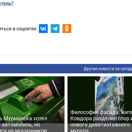
атель?
ться в соцсетях:
Другие новости за сегод
Философия фасада: жит
ь Мурманска хотел
Ковдора разделил спор 
 автомобиль, но
нового девятиэтажного
лся на мошенников
мурала