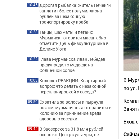
Дорогая рыбалка: житель Печенги
10:45
заплатит более полумиллиона
рублей за незаконную
транспортировку краба
Танцы, шахматы и петанк:
10:23
Мурманск готовится масштабно
отметить День физкультурника в
Долине Уюта
Глава Мурманска Иван Лебедев
10:22
предупредил о медведе на
Солнечной сопке
В Мур
Колонка РЕАКЦИИ. Квартирный
10:03
вопрос: что делать с незаконной
по ул.
перепланировкой у соседа?
Компле
Схватила за волосы и пырнула
09:50
ножом: мурманчанка отправится в
Занят
колонию за причинение вреда
здоровью соседки
Вход 
В Заозерске за 31,8 млн рублей
09:44
Сейча
оснастят Центр культуры, не