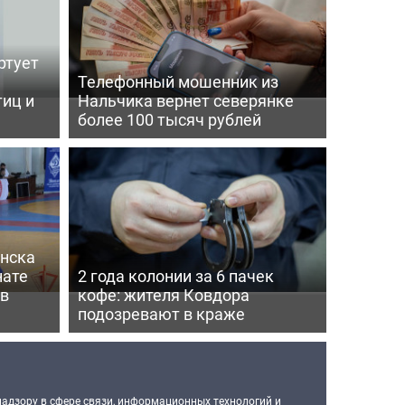
ртует
ь
Телефонный мошенник из
тиц и
Нальчика вернет северянке
более 100 тысяч рублей
нска
нате
2 года колонии за 6 пачек
 в
кофе: жителя Ковдора
подозревают в краже
надзору в сфере связи, информационных технологий и