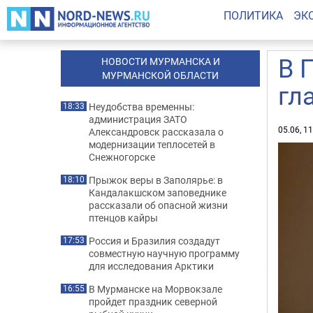
ПОЛИТИКА
ЭК
В 
НОВОСТИ МУРМАНСКА И
МУРМАНСКОЙ ОБЛАСТИ
гл
Неудобства временны:
18:33
администрация ЗАТО
05.06, 1
Александровск рассказала о
модернизации теплосетей в
Снежногорске
Прыжок веры в Заполярье: в
18:10
Кандалакшском заповеднике
рассказали об опасной жизни
птенцов кайры
Россия и Бразилия создадут
17:53
совместную научную программу
для исследования Арктики
В Мурманске на Морвокзале
16:55
пройдет праздник северной