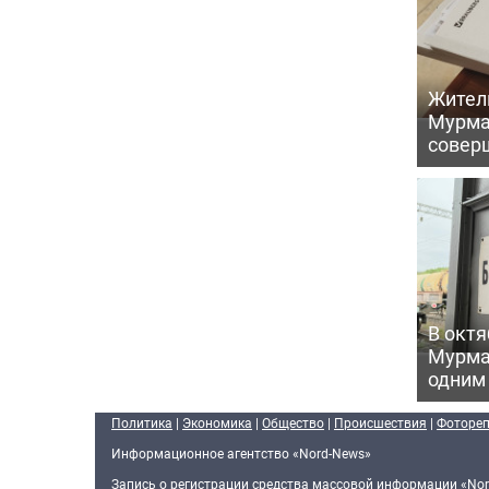
Жител
Мурма
совер
В октя
Мурма
одним
Политика
|
Экономика
|
Общество
|
Происшествия
|
Фоторе
Информационное агентство «Nord-News»
Запись о регистрации средства массовой информации «Nor