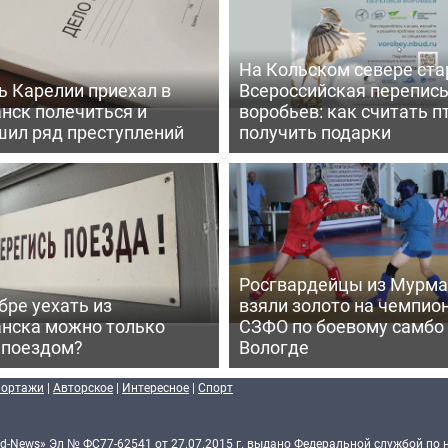
На Кольском севере ста
ь Карелии приехал в
Всероссийская перепис
нск полечиться и
воробьев: как считать п
шил ряд преступлений
получить подарки
Росгвардейцы из Мурма
бре уехать из
взяли золото на чемпио
нска можно только
СЗФО по боевому самбо
 поездом?
Вологде
портажи
|
Авторское
|
Интересное
|
Спорт
d-News» Эл № ФС77-62541 от 27.07.2015 г. выдано Федеральной службой по 