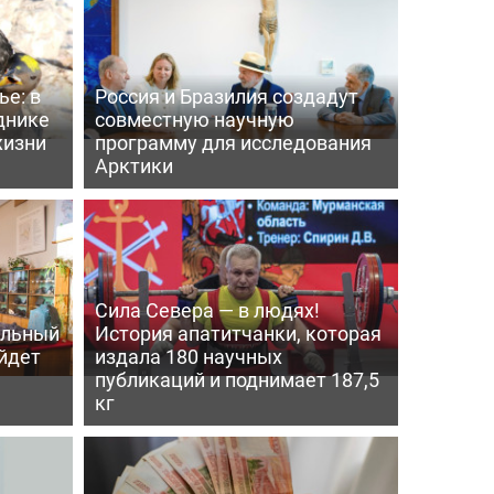
е: в
Россия и Бразилия создадут
днике
совместную научную
жизни
программу для исследования
Арктики
Сила Севера — в людях!
альный
История апатитчанки, которая
ойдет
издала 180 научных
публикаций и поднимает 187,5
кг