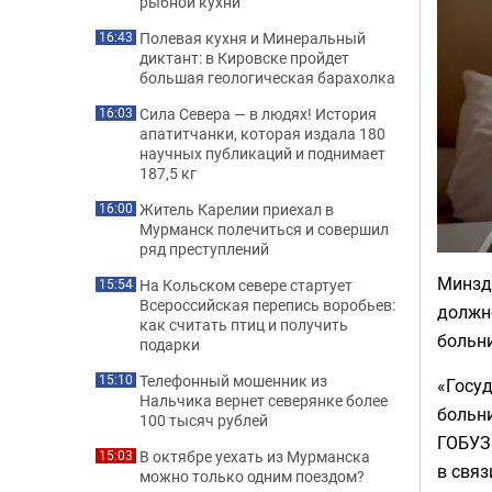
рыбной кухни
Полевая кухня и Минеральный
16:43
диктант: в Кировске пройдет
большая геологическая барахолка
Сила Севера — в людях! История
16:03
апатитчанки, которая издала 180
научных публикаций и поднимает
187,5 кг
Житель Карелии приехал в
16:00
Мурманск полечиться и совершил
ряд преступлений
Минзд
На Кольском севере стартует
15:54
Всероссийская перепись воробьев:
должн
как считать птиц и получить
больни
подарки
Телефонный мошенник из
15:10
«Госу
Нальчика вернет северянке более
больни
100 тысяч рублей
ГОБУЗ
В октябре уехать из Мурманска
15:03
в связ
можно только одним поездом?