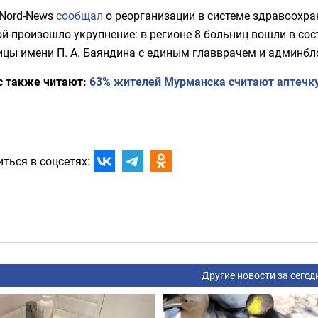
 Nord-News
сообщал
о реорганизации в системе здравоохра
й произошло укрупнение: в регионе 8 больниц вошли в со
ицы имени П. А. Баяндина с единым главврачем и админбл
с также читают:
63% жителей Мурманска считают аптечку
ться в соцсетях:
Другие новости за сегод