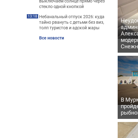
выключаем солнце прямо через
стекло одной кнопкой
Небанальный отпуск 2026: куда
13:18
Неудо
тайно рвануть с детьми без виз,
админ
толп туристов и адской жары
Алекс
Все новости
модер
Снежн
В Мур
пройд
рыбно