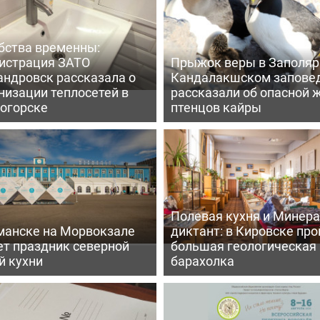
бства временны:
истрация ЗАТО
Прыжок веры в Заполярь
андровск рассказала о
Кандалакшском запове
низации теплосетей в
рассказали об опасной 
огорске
птенцов кайры
Полевая кухня и Минер
манске на Морвокзале
диктант: в Кировске пр
ет праздник северной
большая геологическая
й кухни
барахолка