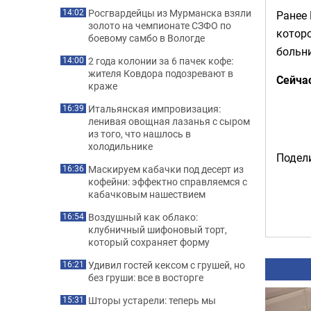
Росгвардейцы из Мурманска взяли
14:02
Ранее
золото на чемпионате СЗФО по
которо
боевому самбо в Вологде
больн
2 года колонии за 6 пачек кофе:
14:00
жителя Ковдора подозревают в
Сейча
краже
Итальянская импровизация:
16:39
ленивая овощная лазанья с сыром
из того, что нашлось в
холодильнике
Подели
Маскируем кабачки под десерт из
16:36
кофейни: эффектно справляемся с
кабачковым нашествием
Воздушный как облако:
16:54
клубничный шифоновый торт,
который сохраняет форму
Удивил гостей кексом с грушей, но
16:21
без груши: все в восторге
Шторы устарели: теперь мы
15:31