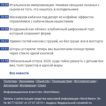
Итальянская импровизация: ленивая овощная лазанья с
16:39
сыром из того, что нашлось в холодильнике
Маскируем кабачки под десерт из кофейни: эффектно
16:36
справляемся с кабачковым нашествием
Воздушный как облако: клубничный шифоновый торт,
16:54
который сохраняет форму
Удивил гостей кексом с грушей, но без груши: все в восторге
16:21
Шторы устарели: теперь мы выключаем солнце прямо
15:31
через стекло одной кнопкой
Небанальный отпуск 2026: куда тайно рвануть с детьми без
13:18
виз, толп туристов и адской жары
Все новости
Политика
|
Экономика
|
Общество
|
Происшествия
|
Фоторепортажи
|
Авторское
|
Интересное
|
Спорт
Информационное агентство «Nord-News»
Запись о регистрации средства массовой информации «Nord-News» Эл
№ ФС77-62541 от 27.07.2015 г. выдано Федеральной службой по