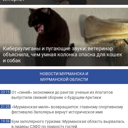
Киберхулиганы и пугающие звуки: ветеринар
объяснила, чем умная колонка опасна для кошек
и собак
НОВОСТИ МУРМАНСКА И
МУРМАНСКОЙ ОБЛАСТИ
От «синей» экономики до рангов: ученые из Апатитов
23:15
выпустили свежий сборник о будущем Арктики
«Мурманская миля» возвращается: главному спортивному
21:25
фестивалю Заполярья вернут историческое имя
Бум заполярного туризма: Мурманская область вырвалась
19:56
в лидеры СЗФО по приросту гостей