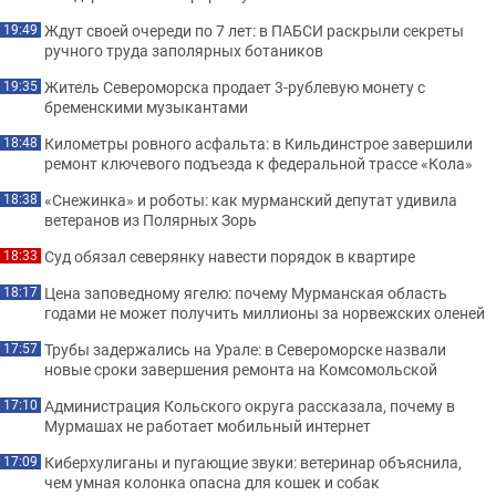
Ждут своей очереди по 7 лет: в ПАБСИ раскрыли секреты
19:49
ручного труда заполярных ботаников
Житель Североморска продает 3-рублевую монету с
19:35
бременскими музыкантами
Километры ровного асфальта: в Кильдинстрое завершили
18:48
ремонт ключевого подъезда к федеральной трассе «Кола»
«Снежинка» и роботы: как мурманский депутат удивила
18:38
ветеранов из Полярных Зорь
Суд обязал северянку навести порядок в квартире
18:33
Цена заповедному ягелю: почему Мурманская область
18:17
годами не может получить миллионы за норвежских оленей
Трубы задержались на Урале: в Североморске назвали
17:57
новые сроки завершения ремонта на Комсомольской
Администрация Кольского округа рассказала, почему в
17:10
Мурмашах не работает мобильный интернет
Киберхулиганы и пугающие звуки: ветеринар объяснила,
17:09
чем умная колонка опасна для кошек и собак