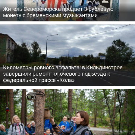
Житель Североморска продает 3-рублевую
монету с бременскими музыкантами
Километры ровного асфальта: в Кильдинстрое
завершили ремонт ключевого подъезда к
федеральной трассе «Кола»