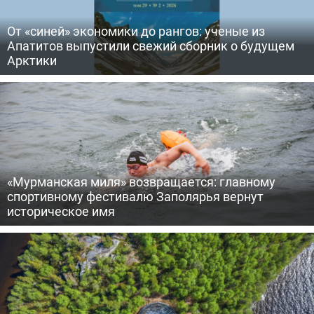
От «синей» экономики до рангов: ученые из
Апатитов выпустили свежий сборник о будущем
Арктики
«Мурманская миля» возвращается: главному
спортивному фестивалю Заполярья вернут
историческое имя