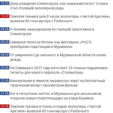
День рождения Оленегорска: как саамский погост 16 века
10:22
стал столицей заполярной руды
Тяжелая техника шла 8 часов: волонтеры «Чистой Арктики»
10:03
вывезли 60 тонн мусора с Рыбачьего
6 человек эвакуировали из горящей трехэтажки в
09:28
Оленегорске
Северное тепло на бетоне: как фестиваль «РОСТ»
09:20
преобразил подстанции в Мурманске
От умеренного до сильного: в Мурманской области снова
08:20
дождь
На Севмаше к 2027 году изготовят 25-тонные подшипники-
23:26
гиганты для нового ледокола «Сталинград»
Киновязание в темноте: мурманчан зовут на бесплатный
22:36
творческий вечер с просмотром фильма
Бег в гигантских лаптях: в Мурманске для школьников
21:26
открыли новую спортплощадку на улице Баумана
Тяжелая техника и тонны отходов: волонтеры «Чистой
20:38
Арктики» вывезли 60 тонн мусора с Рыбачьего