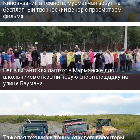
Киновязание в темноте: мурманчан зовут на
бесплатный творческий вечер с просмотром
фильма
Бег в гигантских лаптях: в Мурманске для
школьников открыли новую спортплощадку на
улице Баумана
Тяжелая техника и тонны отходов: волонтеры