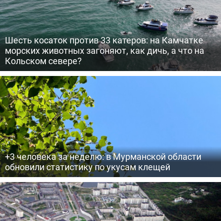
Шесть косаток против 33 катеров: на Камчатке
морских животных загоняют, как дичь, а что на
Кольском севере?
+3 человека за неделю: в Мурманской области
обновили статистику по укусам клещей