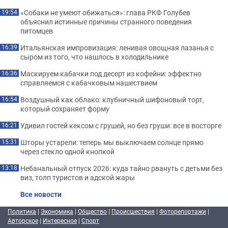
«Собаки не умеют обижаться»: глава РКФ Голубев
19:54
объяснил истинные причины странного поведения
питомцев
Итальянская импровизация: ленивая овощная лазанья с
16:39
сыром из того, что нашлось в холодильнике
Маскируем кабачки под десерт из кофейни: эффектно
16:36
справляемся с кабачковым нашествием
Воздушный как облако: клубничный шифоновый торт,
16:54
который сохраняет форму
Удивил гостей кексом с грушей, но без груши: все в восторге
16:21
Шторы устарели: теперь мы выключаем солнце прямо
15:31
через стекло одной кнопкой
Небанальный отпуск 2026: куда тайно рвануть с детьми без
13:18
виз, толп туристов и адской жары
Все новости
Политика
|
Экономика
|
Общество
|
Происшествия
|
Фоторепортажи
|
Авторское
|
Интересное
|
Спорт