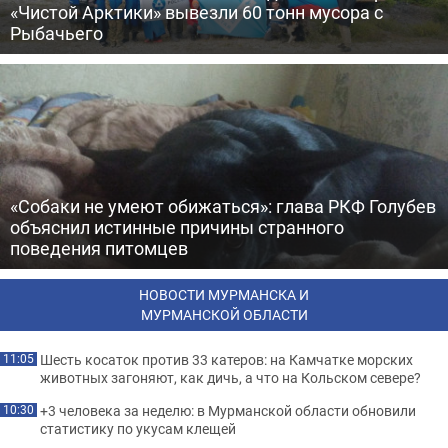
«Чистой Арктики» вывезли 60 тонн мусора с
Рыбачьего
«Собаки не умеют обижаться»: глава РКФ Голубев
объяснил истинные причины странного
поведения питомцев
НОВОСТИ МУРМАНСКА И
МУРМАНСКОЙ ОБЛАСТИ
Шесть косаток против 33 катеров: на Камчатке морских
11:05
животных загоняют, как дичь, а что на Кольском севере?
+3 человека за неделю: в Мурманской области обновили
10:30
статистику по укусам клещей