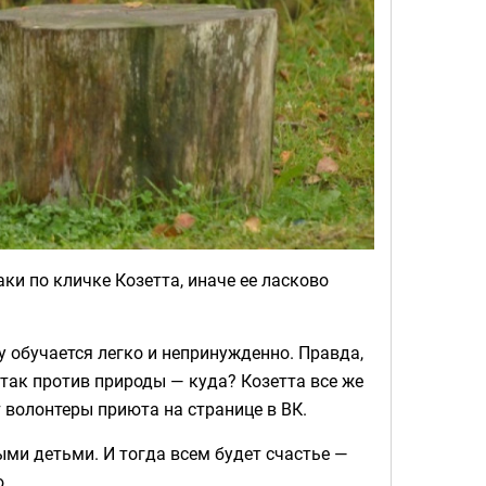
и по кличке Козетта, иначе ее ласково
 обучается легко и непринужденно. Правда,
 так против природы — куда? Козетта все же
т волонтеры приюта на странице в ВК.
ми детьми. И тогда всем будет счастье —
.