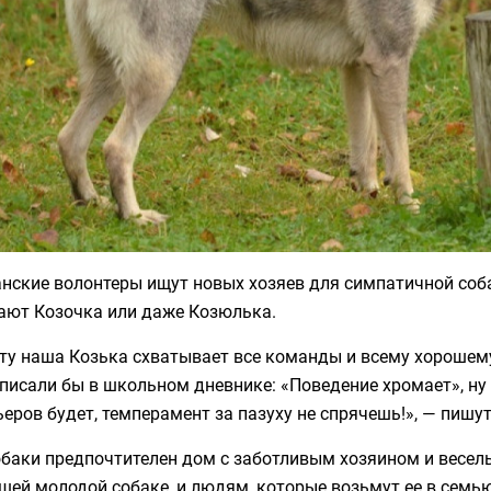
ские волонтеры ищут новых хозяев для симпатичной собак
ают Козочка или даже Козюлька.
ту наша Козька схватывает все команды и всему хорошему
писали бы в школьном дневнике: «Поведение хромает», ну
ьеров будет, темперамент за пазуху не спрячешь!», — пишу
баки предпочтителен дом с заботливым хозяином и веселы
шей молодой собаке, и людям, которые возьмут ее в семью