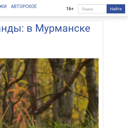
АЖИ
АВТОРСКОЕ
16+
Найти
анды: в Мурманске