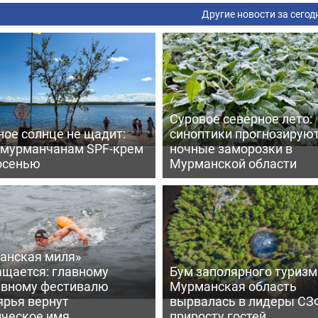
Другие новости за сегод
Суровое северное лето:
ое солнце не щадит:
синоптики прогнозирую
 мурманчанам SPF-крем
ночные заморозки в
осенью
Мурманской области
анская миля»
ащается: главному
Бум заполярного туризм
ивному фестивалю
Мурманская область
ярья вернут
вырвалась в лидеры СЗ
ическое имя
приросту гостей