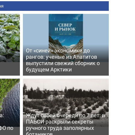
ня
От «синей» экономики до
т
рангов: ученые из Апатитов
выпустили свежий сборник о
будущем Арктики
а:
Ждут своей очереди по 7 лет: в
ПАБСИ раскрыли секреты
ФО по
ручного труда заполярных
ботаников