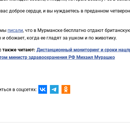
 вас доброе сердце, и вы нуждаетесь в преданном четверон
 мы
писали
, что в Мурманске бесплатно отдают британску
 и обожает, когда ее гладят за ушком и по животику.
с также читают:
Дистанционный мониторинг и сроки нацп
итом министр здравоохранения РФ Михаил Мурашко
ться в соцсетях: