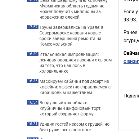
Цена заповедному ягелю: почему
Мурманская область годами не
Если у
может получить миллионы за
норвежских оленей
93-93.
Трубы задержались на Урале: в
17:57
Ранее
Североморске назвали новые
сроки завершения ремонта на
огурцы
Комсомольской
Сейча
Итальянская импровизация:
16:39
ленивая овощная лазанья с сыром
с виз
из того, что нашлось в
холодильнике
Маскируем кабачки под десерт из
16:36
кофейни: эффектно справляемся с
кабачковым нашествием
Подели
Воздушный как облако:
16:54
клубничный шифоновый торт,
который сохраняет форму
Удивил гостей кексом с грушей, но
16:21
без груши: все в восторге