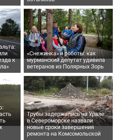
альта:
или
«Снежинка» и роботы: как
езда к
мурманский депутат удивила
ла»
ветеранов из Полярных Зорь
ю:
асть
Трубы задержались на Урале:
ть
в Североморске назвали
х
новые сроки завершения
ремонта на Комсомольской