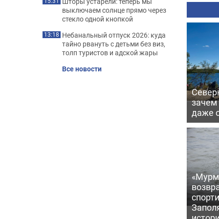
Шторы устарели: теперь мы
15:31
выключаем солнце прямо через
стекло одной кнопкой
Небанальный отпуск 2026: куда
13:18
тайно рвануть с детьми без виз,
толп туристов и адской жары
Все новости
Северн
зачем
даже 
«Мурм
возвр
спорт
Запол
истор