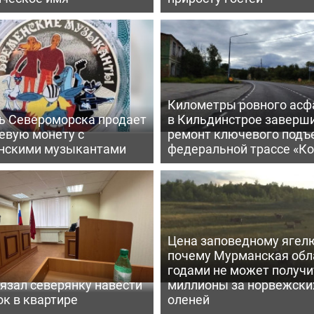
Километры ровного асф
ь Североморска продает
в Кильдинстрое заверш
евую монету с
ремонт ключевого подъ
нскими музыкантами
федеральной трассе «Ко
Цена заповедному ягел
почему Мурманская обл
годами не может получи
язал северянку навести
миллионы за норвежски
к в квартире
оленей