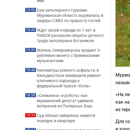
имя
Бум заполярного туризма:
19:56
Мурманская область вырвалась в
лидеры СЗФО по приросту гостей
Ждут своей очереди по 7 лет: в
19:49
ПАБСИ раскрыли секреты ручного
труда заполярных ботаников
Житель Североморска продает 3-
19:35
рублевую монету с бременскими
музыкантами
Километры ровного асфальта: в
18:48
Мурман
Кильдинстрое завершили ремонт
ключевого подъезда к
назыв
федеральной трассе «Кола»
«На ле
«Снежинка» и роботы: как
18:38
мурманский депутат удивила
как на
ветеранов из Полярных Зорь
из тер
Суд обязал северянку навести
18:33
порядок в квартире
Для со
и хоро
18:17