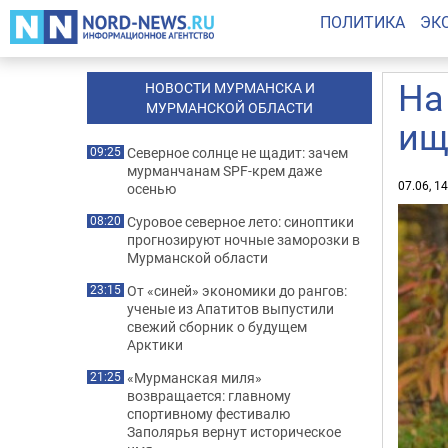
ПОЛИТИКА
ЭК
На
НОВОСТИ МУРМАНСКА И
МУРМАНСКОЙ ОБЛАСТИ
ищ
Северное солнце не щадит: зачем
09:25
мурманчанам SPF-крем даже
07.06, 1
осенью
Суровое северное лето: синоптики
08:20
прогнозируют ночные заморозки в
Мурманской области
От «синей» экономики до рангов:
23:15
ученые из Апатитов выпустили
свежий сборник о будущем
Арктики
«Мурманская миля»
21:25
возвращается: главному
спортивному фестивалю
Заполярья вернут историческое