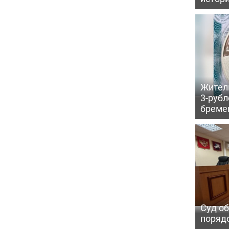
Жител
3-рубл
бреме
Суд об
порядо