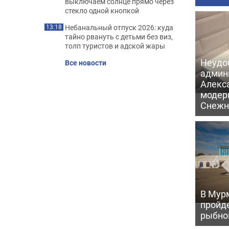
выключаем солнце прямо через
стекло одной кнопкой
Небанальный отпуск 2026: куда
13:18
тайно рвануть с детьми без виз,
толп туристов и адской жары
Неудо
Все новости
админ
Алекс
модер
Снежн
В Мур
пройд
рыбно