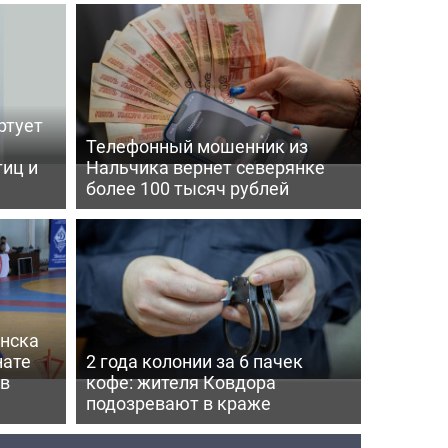
ртует
ь
Телефонный мошенник из
тиц и
Нальчика вернет северянке
более 100 тысяч рублей
нска
нате
2 года колонии за 6 пачек
 в
кофе: жителя Ковдора
подозревают в краже