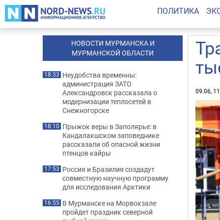
ПОЛИТИКА
ЭК
Тр
НОВОСТИ МУРМАНСКА И
МУРМАНСКОЙ ОБЛАСТИ
ты
Неудобства временны:
18:33
администрация ЗАТО
09.06, 1
Александровск рассказала о
модернизации теплосетей в
Снежногорске
Прыжок веры в Заполярье: в
18:10
Кандалакшском заповеднике
рассказали об опасной жизни
птенцов кайры
Россия и Бразилия создадут
17:53
совместную научную программу
для исследования Арктики
В Мурманске на Морвокзале
16:55
пройдет праздник северной