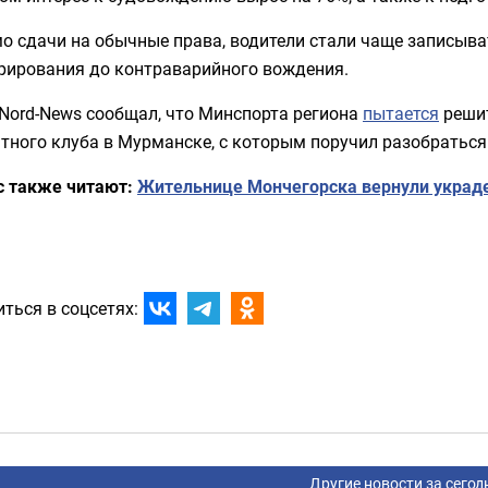
 сдачи на обычные права, водители стали чаще записыва
рирования до контраварийного вождения.
Nord-News сообщал, что Минспорта региона
пытается
решит
тного клуба в Мурманске, с которым поручил разобраться
с также читают:
Жительнице Мончегорска вернули украд
ться в соцсетях:
Другие новости за сегод