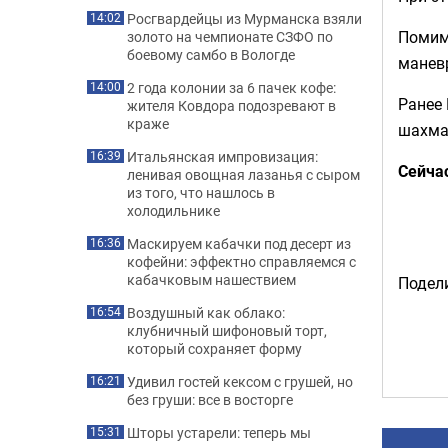
Росгвардейцы из Мурманска взяли
14:02
Помимо
золото на чемпионате СЗФО по
боевому самбо в Вологде
манев
2 года колонии за 6 пачек кофе:
14:00
Ранее 
жителя Ковдора подозревают в
краже
шахма
Итальянская импровизация:
16:39
Сейча
ленивая овощная лазанья с сыром
из того, что нашлось в
холодильнике
Маскируем кабачки под десерт из
16:36
кофейни: эффектно справляемся с
кабачковым нашествием
Подели
Воздушный как облако:
16:54
клубничный шифоновый торт,
который сохраняет форму
Удивил гостей кексом с грушей, но
16:21
без груши: все в восторге
Шторы устарели: теперь мы
15:31