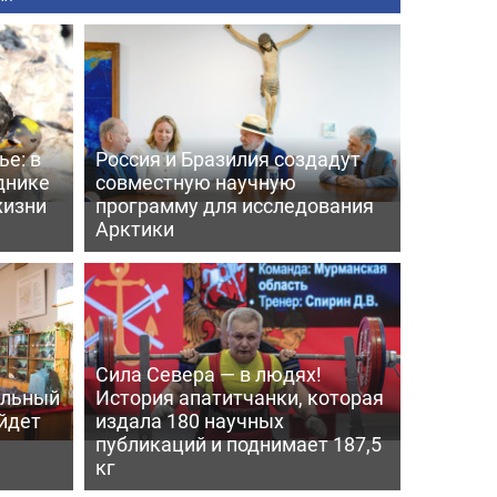
е: в
Россия и Бразилия создадут
днике
совместную научную
жизни
программу для исследования
Арктики
Сила Севера — в людях!
альный
История апатитчанки, которая
ойдет
издала 180 научных
публикаций и поднимает 187,5
кг