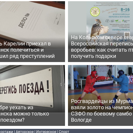
На Кольском севере ста
ь Карелии приехал в
Всероссийская перепис
нск полечиться и
воробьев: как считать п
шил ряд преступлений
получить подарки
Росгвардейцы из Мурма
бре уехать из
взяли золото на чемпио
нска можно только
СЗФО по боевому самбо
 поездом?
Вологде
портажи
|
Авторское
|
Интересное
|
Спорт