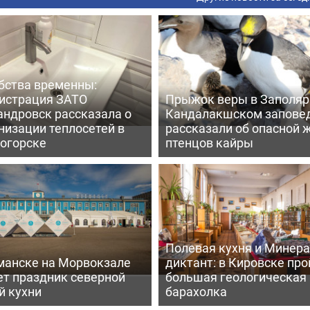
бства временны:
истрация ЗАТО
Прыжок веры в Заполярь
андровск рассказала о
Кандалакшском запове
низации теплосетей в
рассказали об опасной 
огорске
птенцов кайры
Полевая кухня и Минер
манске на Морвокзале
диктант: в Кировске пр
ет праздник северной
большая геологическая
й кухни
барахолка