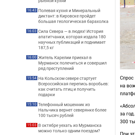
рыбной кухни
Полевая кухня и Минеральный
16:43
диктант: в Кировске пройдет
большая геологическая барахолка
Сила Севера — в людях! История
16:03
апатитчанки, которая издала 180
научных публикаций и поднимает
187,5 кг
Житель Карелии приехал в
16:00
Мурманск полечиться и совершил
ряд преступлений
Спрос
На Кольском севере стартует
15:54
Всероссийская перепись воробьев:
на вож
как считать птиц и получить
платф
подарки
Телефонный мошенник из
15:10
«Абсол
Нальчика вернет северянке более
за год
100 тысяч рублей
300 ты
В октябре уехать из Мурманска
15:03
можно только одним поездом?
При эт