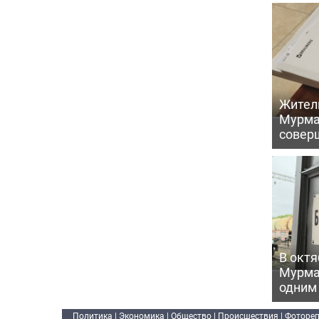
Жител
Мурма
совер
В октя
Мурма
одним
Политика
|
Экономика
|
Общество
|
Происшествия
|
Фоторе