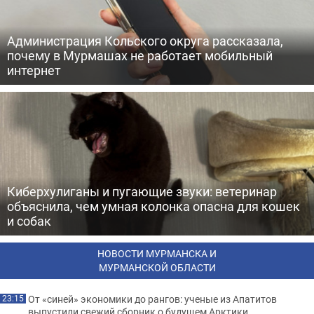
Администрация Кольского округа рассказала,
почему в Мурмашах не работает мобильный
интернет
Киберхулиганы и пугающие звуки: ветеринар
объяснила, чем умная колонка опасна для кошек
и собак
НОВОСТИ МУРМАНСКА И
МУРМАНСКОЙ ОБЛАСТИ
От «синей» экономики до рангов: ученые из Апатитов
23:15
выпустили свежий сборник о будущем Арктики