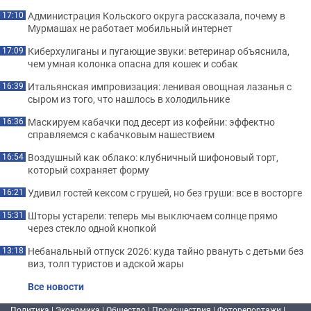
Администрация Кольского округа рассказала, почему в
17:10
Мурмашах не работает мобильный интернет
Киберхулиганы и пугающие звуки: ветеринар объяснила,
17:09
чем умная колонка опасна для кошек и собак
Итальянская импровизация: ленивая овощная лазанья с
16:39
сыром из того, что нашлось в холодильнике
Маскируем кабачки под десерт из кофейни: эффектно
16:36
справляемся с кабачковым нашествием
Воздушный как облако: клубничный шифоновый торт,
16:54
который сохраняет форму
Удивил гостей кексом с грушей, но без груши: все в восторге
16:21
Шторы устарели: теперь мы выключаем солнце прямо
15:31
через стекло одной кнопкой
Небанальный отпуск 2026: куда тайно рвануть с детьми без
13:18
виз, толп туристов и адской жары
Все новости
Политика
|
Экономика
|
Общество
|
Происшествия
|
Фоторепортажи
|