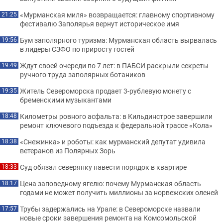
«Мурманская миля» возвращается: главному спортивному
21:25
фестивалю Заполярья вернут историческое имя
Бум заполярного туризма: Мурманская область вырвалась
19:56
в лидеры СЗФО по приросту гостей
Ждут своей очереди по 7 лет: в ПАБСИ раскрыли секреты
19:49
ручного труда заполярных ботаников
Житель Североморска продает 3-рублевую монету с
19:35
бременскими музыкантами
Километры ровного асфальта: в Кильдинстрое завершили
18:48
ремонт ключевого подъезда к федеральной трассе «Кола»
«Снежинка» и роботы: как мурманский депутат удивила
18:38
ветеранов из Полярных Зорь
Суд обязал северянку навести порядок в квартире
18:33
Цена заповедному ягелю: почему Мурманская область
18:17
годами не может получить миллионы за норвежских оленей
Трубы задержались на Урале: в Североморске назвали
17:57
новые сроки завершения ремонта на Комсомольской