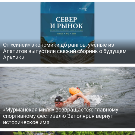
От «синей» экономики до рангов: ученые из
Апатитов выпустили свежий сборник о будущем
Арктики
«Мурманская миля» возвращается: главному
спортивному фестивалю Заполярья вернут
историческое имя