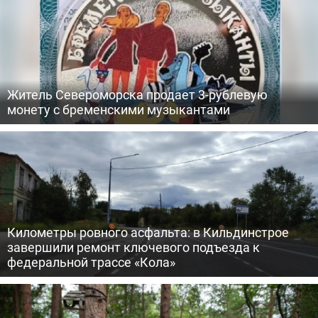
Житель Североморска продает 3-рублевую
монету с бременскими музыкантами
Километры ровного асфальта: в Кильдинстрое
завершили ремонт ключевого подъезда к
федеральной трассе «Кола»