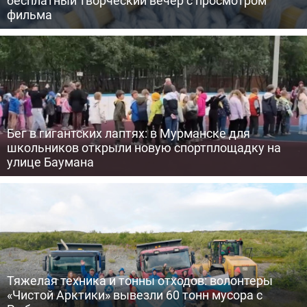
бесплатный творческий вечер с просмотром
фильма
Бег в гигантских лаптях: в Мурманске для
школьников открыли новую спортплощадку на
улице Баумана
Тяжелая техника и тонны отходов: волонтеры
«Чистой Арктики» вывезли 60 тонн мусора с