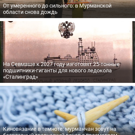
От умеренного до сильного: в Мурманской
области снова дождь
На Севмаше к 2027 году изготовят 25-тонные
подшипники-гиганты для нового ледокола
«Сталинград»
Киновязание в темноте: мурманчан зовут на