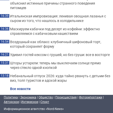
объяснил истинные причины странного поведения
питомцев
Итальянская импровизация: ленивая овощная лазанья с
16:39
сыром из того, что нашлось в холодильнике
Маскируем кабачки под десерт из кофейни: эффектно
16:36
справляемся с кабачковым нашествием
Воздушный как облако: клубничный шифоновый торт,
16:54
который сохраняет форму
Удивил гостей кексом с грушей, но без груши: все в восторге
16:21
Шторы устарели: теперь мы выключаем солнце прямо
15:31
через стекло одной кнопкой
Небанальный отпуск 2026: куда тайно рвануть с детьми без
13:18
виз, толп туристов и адской жары
Все новости
Политика
|
Экономика
|
Общество
|
Происшествия
|
Фоторепортажи
|
Авторское
|
Интересное
|
Спорт
Информационное агентство «Nord-News»