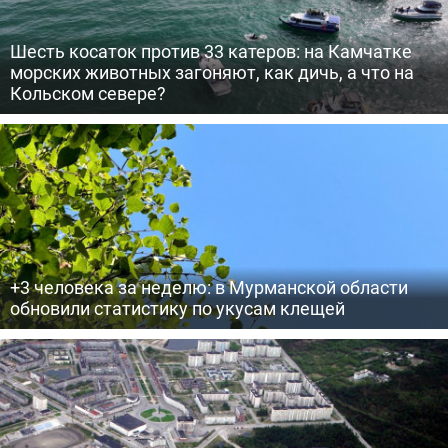
Шесть косаток против 33 катеров: на Камчатке
морских животных загоняют, как дичь, а что на
Кольском севере?
+3 человека за неделю: в Мурманской области
обновили статистику по укусам клещей