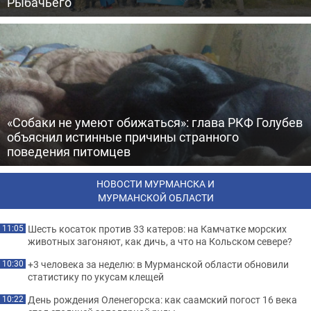
Рыбачьего
«Собаки не умеют обижаться»: глава РКФ Голубев
объяснил истинные причины странного
поведения питомцев
НОВОСТИ МУРМАНСКА И
МУРМАНСКОЙ ОБЛАСТИ
Шесть косаток против 33 катеров: на Камчатке морских
11:05
животных загоняют, как дичь, а что на Кольском севере?
+3 человека за неделю: в Мурманской области обновили
10:30
статистику по укусам клещей
День рождения Оленегорска: как саамский погост 16 века
10:22