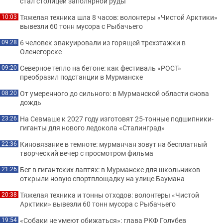
стал столицей заполярной руды
Тяжелая техника шла 8 часов: волонтеры «Чистой Арктики»
10:03
вывезли 60 тонн мусора с Рыбачьего
6 человек эвакуировали из горящей трехэтажки в
09:28
Оленегорске
Северное тепло на бетоне: как фестиваль «РОСТ»
09:20
преобразил подстанции в Мурманске
От умеренного до сильного: в Мурманской области снова
08:20
дождь
На Севмаше к 2027 году изготовят 25-тонные подшипники-
23:26
гиганты для нового ледокола «Сталинград»
Киновязание в темноте: мурманчан зовут на бесплатный
22:36
творческий вечер с просмотром фильма
Бег в гигантских лаптях: в Мурманске для школьников
21:26
открыли новую спортплощадку на улице Баумана
Тяжелая техника и тонны отходов: волонтеры «Чистой
20:38
Арктики» вывезли 60 тонн мусора с Рыбачьего
«Собаки не умеют обижаться»: глава РКФ Голубев
19:54