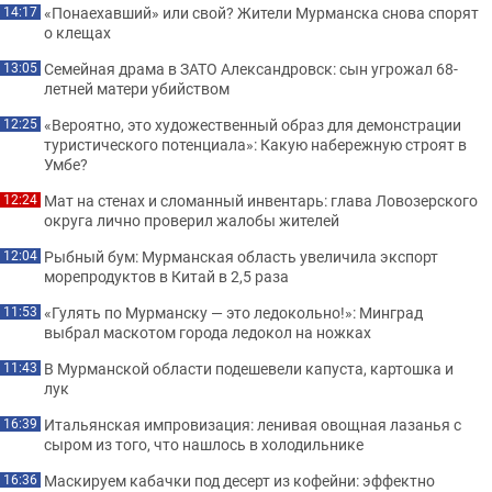
«Понаехавший» или свой? Жители Мурманска снова спорят
14:17
о клещах
Семейная драма в ЗАТО Александровск: сын угрожал 68-
13:05
летней матери убийством
«Вероятно, это художественный образ для демонстрации
12:25
туристического потенциала»: Какую набережную строят в
Умбе?
Мат на стенах и сломанный инвентарь: глава Ловозерского
12:24
округа лично проверил жалобы жителей
Рыбный бум: Мурманская область увеличила экспорт
12:04
морепродуктов в Китай в 2,5 раза
«Гулять по Мурманску — это ледокольно!»: Минград
11:53
выбрал маскотом города ледокол на ножках
В Мурманской области подешевели капуста, картошка и
11:43
лук
Итальянская импровизация: ленивая овощная лазанья с
16:39
сыром из того, что нашлось в холодильнике
Маскируем кабачки под десерт из кофейни: эффектно
16:36