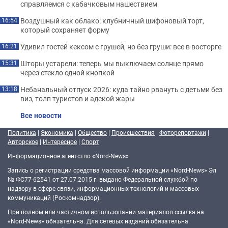
справляемся с кабачковым нашествием
Воздушный как облако: клубничный шифоновый торт,
16:54
который сохраняет форму
Удивил гостей кексом с грушей, но без груши: все в восторге
16:21
Шторы устарели: теперь мы выключаем солнце прямо
15:31
через стекло одной кнопкой
Небанальный отпуск 2026: куда тайно рвануть с детьми без
13:18
виз, толп туристов и адской жары
Все новости
Политика
|
Экономика
|
Общество
|
Происшествия
|
Фоторепортажи
|
Авторское
|
Интересное
|
Спорт
Информационное агентство «Nord-News»
Запись о регистрации средства массовой информации «Nord-News» Эл
№ ФС77-62541 от 27.07.2015 г. выдано Федеральной службой по
надзору в сфере связи, информационных технологий и массовых
коммуникаций (Роскомнадзор).
При полном или частичном использовании материалов ссылка на
«Nord-News» обязательна. Для сетевых изданий обязательна