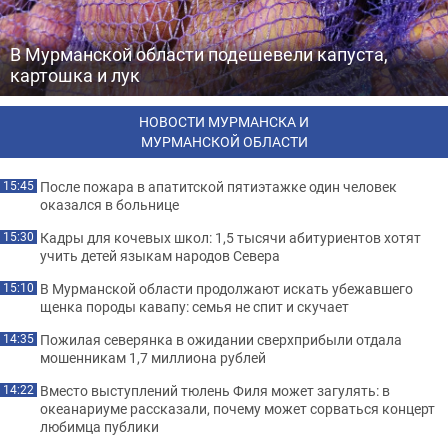
В Мурманской области подешевели капуста,
картошка и лук
НОВОСТИ МУРМАНСКА И
МУРМАНСКОЙ ОБЛАСТИ
После пожара в апатитской пятиэтажке один человек
15:45
оказался в больнице
Кадры для кочевых школ: 1,5 тысячи абитуриентов хотят
15:30
учить детей языкам народов Севера
В Мурманской области продолжают искать убежавшего
15:10
щенка породы кавапу: семья не спит и скучает
Пожилая северянка в ожидании сверхприбыли отдала
14:35
мошенникам 1,7 миллиона рублей
Вместо выступлений тюлень Филя может загулять: в
14:22
океанариуме рассказали, почему может сорваться концерт
любимца публики