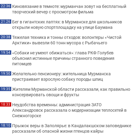
Киновязание в темноте: мурманчан зовут на бесплатный
22:36
творческий вечер с просмотром фильма
Бег в гигантских лаптях: в Мурманске для школьников
21:26
открыли новую спортплощадку на улице Баумана
Тяжелая техника и тонны отходов: волонтеры «Чистой
20:38
Арктики» вывезли 60 тонн мусора с Рыбачьего
«Собаки не умеют обижаться»: глава РКФ Голубев
19:54
объяснил истинные причины странного поведения
питомцев
Желательно пенсионеру: жительница Мурманска
19:50
пристраивает взрослую собаку породы шпиц
Жителям Мурманской области рассказали, как правильно
19:35
консервировать овощи и фрукты
Неудобства временны: администрация ЗАТО
18:33
Александровск рассказала о модернизации теплосетей в
Снежногорске
Прыжок веры в Заполярье: в Кандалакшском заповеднике
18:10
рассказали об опасной жизни птенцов кайры