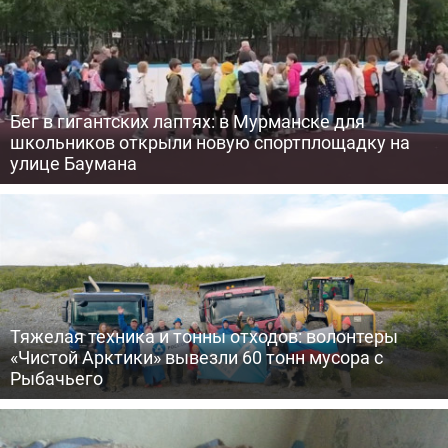
Бег в гигантских лаптях: в Мурманске для
школьников открыли новую спортплощадку на
улице Баумана
Тяжелая техника и тонны отходов: волонтеры
«Чистой Арктики» вывезли 60 тонн мусора с
Рыбачьего