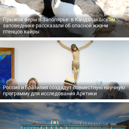
Прыжок веры в Заполярье: в Кандалакшском
заповеднике рассказали об опасной жизни
птенцов кайры
Россия и Бразилия создадут совместную научную
программу для исследования Арктики