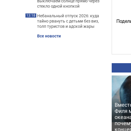
выключаем солнце прямо через
стекло одной кнопкой
Небанальный отпуск 2026: куда
13:18
Подели
тайно рвануть с детьми без виз,
толп туристов и адской жары
Все новости
Вмест
Филя м
океан
почем
конце