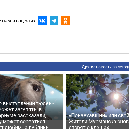
ться в соцсетях:
Другие новости за сегод
о выступлений тюлень
ожет загулять: в
ариуме рассказали,
«Понаехавший» или сво
у может сорваться
Жители Мурманска снов
рт любимца публики
спорят о клещах