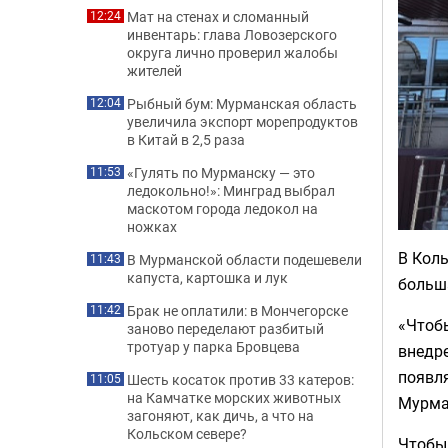
Мат на стенах и сломанный
12:24
инвентарь: глава Ловозерского
округа лично проверил жалобы
жителей
Рыбный бум: Мурманская область
12:04
увеличила экспорт морепродуктов
в Китай в 2,5 раза
«Гулять по Мурманску — это
11:53
ледокольно!»: Минград выбрал
маскотом города ледокол на
ножках
В Кол
В Мурманской области подешевели
11:43
капуста, картошка и лук
больш
Брак не оплатили: в Мончегорске
11:42
«Чтобы
заново переделают разбитый
тротуар у парка Бровцева
внедре
появля
Шесть косаток против 33 катеров:
11:05
на Камчатке морских животных
Мурма
загоняют, как дичь, а что на
Кольском севере?
Чтобы 