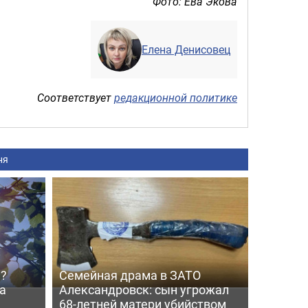
Фото: Ева Экова
Елена Денисовец
Соответствует
редакционной политике
ня
й?
Семейная драма в ЗАТО
а
Александровск: сын угрожал
68-летней матери убийством