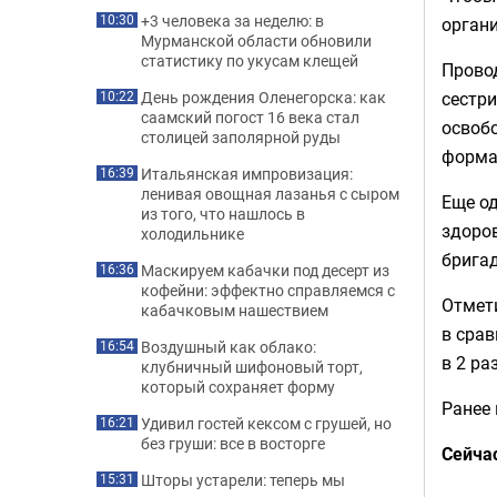
+3 человека за неделю: в
10:30
органи
Мурманской области обновили
статистику по укусам клещей
Провод
сестри
День рождения Оленегорска: как
10:22
саамский погост 16 века стал
освоб
столицей заполярной руды
форма
Итальянская импровизация:
16:39
ленивая овощная лазанья с сыром
Еще од
из того, что нашлось в
здоро
холодильнике
бригад
Маскируем кабачки под десерт из
16:36
кофейни: эффектно справляемся с
Отмети
кабачковым нашествием
в срав
Воздушный как облако:
16:54
в 2 ра
клубничный шифоновый торт,
который сохраняет форму
Ранее
Удивил гостей кексом с грушей, но
16:21
без груши: все в восторге
Сейча
Шторы устарели: теперь мы
15:31