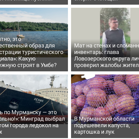
тно, это
ественный образ для
Мат на стенах и сломан
страции туристического
инвентарь: глава
циала»: Какую
Ловозерского округа ли
ежную строят в Умбе?
проверил жалобы жител
ь по Мурманску — это
ольно!»: Минград выбрал
В Мурманской области
том города ледокол на
подешевели капуста,
х
картошка и лук