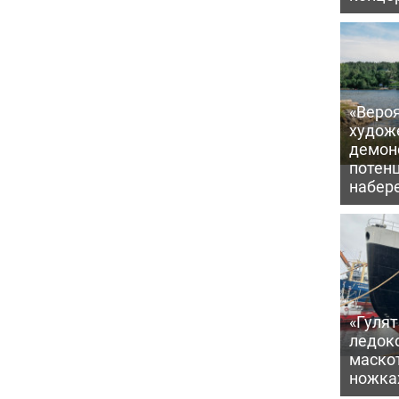
«Вероя
худож
демон
потен
набер
«Гулят
ледок
маско
ножка