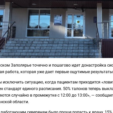
ьском Заполярье точечно и пошагово идет донастройка си
ая работа, которая уже дает первые ощутимые результаты
 исключить ситуацию, когда пациентам приходится «ловит
н стандарт единого расписания. 50% талонов теперь выкла
ются случайно в промежутке с 12:00 до 13:00», — сообща
нской области.
работающим северянам было проще попасть к врачу, 15% с