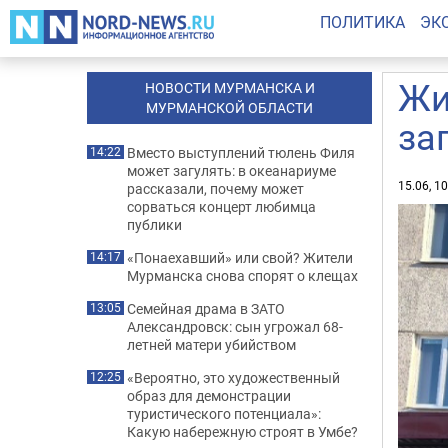
ПОЛИТИКА
ЭК
Жи
НОВОСТИ МУРМАНСКА И
МУРМАНСКОЙ ОБЛАСТИ
за
Вместо выступлений тюлень Филя
14:22
может загулять: в океанариуме
15.06, 1
рассказали, почему может
сорваться концерт любимца
публики
«Понаехавший» или свой? Жители
14:17
Мурманска снова спорят о клещах
Семейная драма в ЗАТО
13:05
Александровск: сын угрожал 68-
летней матери убийством
«Вероятно, это художественный
12:25
образ для демонстрации
туристического потенциала»:
Какую набережную строят в Умбе?