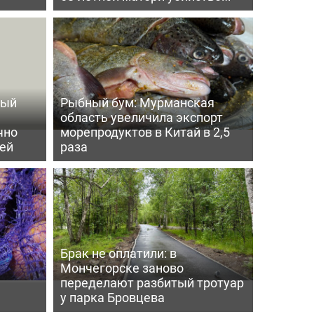
ный
Рыбный бум: Мурманская
область увеличила экспорт
чно
морепродуктов в Китай в 2,5
ей
раза
Брак не оплатили: в
Мончегорске заново
переделают разбитый тротуар
у парка Бровцева