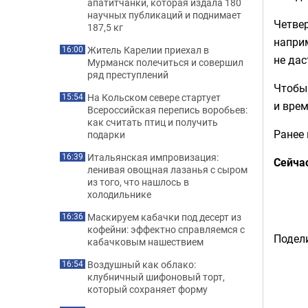
апатитчанки, которая издала 180
научных публикаций и поднимает
Четвер
187,5 кг
наприм
Житель Карелии приехал в
16:00
не дас
Мурманск полечиться и совершил
ряд преступлений
Чтобы 
На Кольском севере стартует
15:54
и врем
Всероссийская перепись воробьев:
как считать птиц и получить
Ранее
подарки
Итальянская импровизация:
16:39
Сейча
ленивая овощная лазанья с сыром
из того, что нашлось в
холодильнике
Маскируем кабачки под десерт из
16:36
кофейни: эффектно справляемся с
Подели
кабачковым нашествием
Воздушный как облако:
16:54
клубничный шифоновый торт,
который сохраняет форму