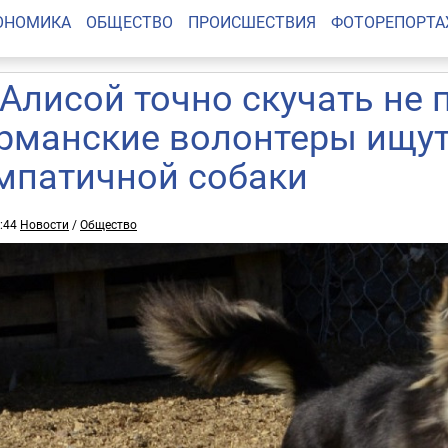
ОНОМИКА
ОБЩЕСТВО
ПРОИСШЕСТВИЯ
ФОТОРЕПОРТ
 Алисой точно скучать не п
рманские волонтеры ищут
мпатичной собаки
8:44
Новости
/
Общество