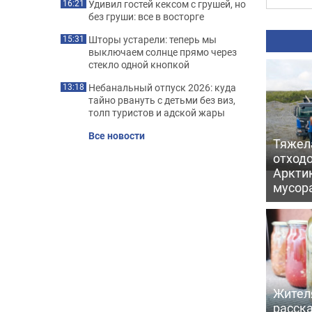
Удивил гостей кексом с грушей, но
16:21
без груши: все в восторге
Шторы устарели: теперь мы
15:31
выключаем солнце прямо через
стекло одной кнопкой
Небанальный отпуск 2026: куда
13:18
тайно рвануть с детьми без виз,
толп туристов и адской жары
Все новости
Тяжел
отходо
Арктик
мусор
Жител
расска