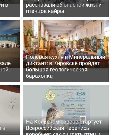
й в
рассказали об опасной жизни
птенцов кайры
Полевая кухня и Минеральный
зале
диктант: в Кировске пройдет
ной
большая геологическая
барахолка
На Кольском севере стартует
 в
Всероссийская перепись
воробьев: как считать птиц и