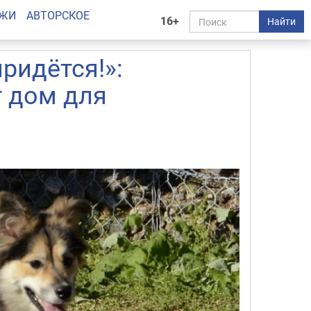
АЖИ
АВТОРСКОЕ
16+
Найти
ридётся!»:
 дом для