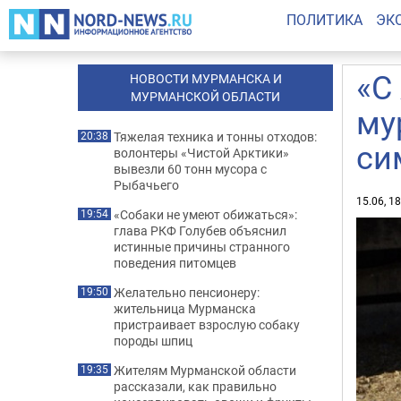
ПОЛИТИКА
ЭК
«С
НОВОСТИ МУРМАНСКА И
МУРМАНСКОЙ ОБЛАСТИ
му
Тяжелая техника и тонны отходов:
20:38
си
волонтеры «Чистой Арктики»
вывезли 60 тонн мусора с
Рыбачьего
15.06, 1
«Собаки не умеют обижаться»:
19:54
глава РКФ Голубев объяснил
истинные причины странного
поведения питомцев
Желательно пенсионеру:
19:50
жительница Мурманска
пристраивает взрослую собаку
породы шпиц
Жителям Мурманской области
19:35
рассказали, как правильно