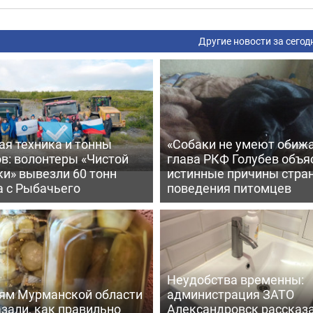
Другие новости за сегод
ая техника и тонны
«Собаки не умеют обижа
в: волонтеры «Чистой
глава РКФ Голубев объя
и» вывезли 60 тонн
истинные причины стра
а с Рыбачьего
поведения питомцев
Неудобства временны:
ям Мурманской области
администрация ЗАТО
зали, как правильно
Александровск рассказа