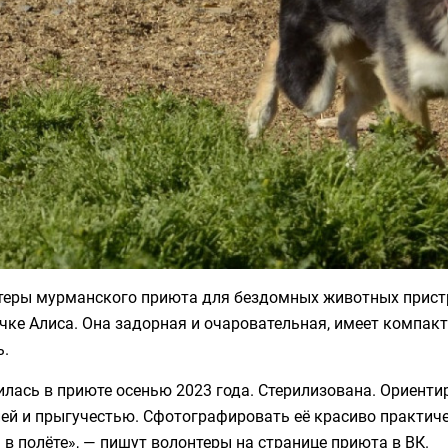
теры мурманского приюта для бездомных животных прист
чке Алиса. Она задорная и очаровательная, имеет компак
ь.
лась в приюте осенью 2023 года. Стерилизована. Ориенти
ей и прыгучестью. Сфотографировать её красиво практиче
 в полёте», — пишут волонтеры на странице приюта в ВК.