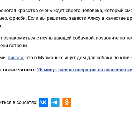
оногая красотка очень ждет своего человека, который см
ер, фрисби. Если вы решитесь завести Алису в качестве др
т.
познакомиться с неунывающей собачкой, позвоните по теле
ени встречи.
 мы
писали
, что в Мурманске ищут дом для собаки по кличк
с также читают:
26 минут заняла операция по спасению к
ться в соцсетях: