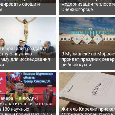
рвировать овощи и
модернизации теплосете
ы
Снежногорске
 и Бразилия создадут
стную научную
В Мурманске на Морвок
амму для исследования
пройдет праздник север
ки
рыбной кухни
евера — в людях!
я апатитчанки, которая
а 180 научных
Житель Карелии приехал
аций и поднимает 187,5
Мурманск полечиться и