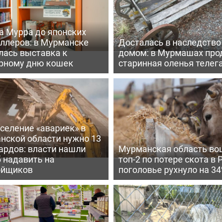
а Мурра до японских
еллеров: в Мурманске
Досталась в наследство
лась выставка к
домом: в Мурмашах про
рному дню кошек
старинная оленья телег
селение «авариек» в
нской области нужно 13
ардов: власти нашли
Мурманская область во
 надавить на
топ-2 по потере скота в 
ойщиков
поголовье рухнуло на 3