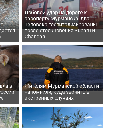
Лобовой удар на дороге к
аэропорту Мурманска: два
 с
человека госпитализированы
дается
после столкновения Subaru и
а
Changan
шла в
Жителям Мурманской области
России:
напомнили, куда звонить в
4%
экстренных случаях