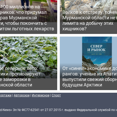
 100 миллионов на
дников: что придумал
Волков к отстрелу: поче
рав Мурманской
Мурманской области не
и, чтобы покончить с
лимита на добычу этих
итом льготных лекарств
хищников?
е северное лето:
От «синей» экономики д
тики прогнозируют
рангов: ученые из Апати
е заморозки в
выпустили свежий сборн
нской области
будущем Арктики
портажи
|
Авторское
|
Интересное
|
Спорт
d-News» Эл № ФС77-62541 от 27.07.2015 г. выдано Федеральной службой по 