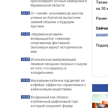
прогнозируют ночные заморозки в
Также
Мурманской области
на 30 
От «синей» экономики до рангов:
23:15
ученые из Апатитов выпустили
Ранее
свежий сборник о будущем
Арктики
Сейча
решил
«Мурманская миля»
21:25
возвращается: главному
спортивному фестивалю
Подели
Заполярья вернут историческое
имя
Итальянская импровизация:
16:39
ленивая овощная лазанья с сыром
из того, что нашлось в
холодильнике
Маскируем кабачки под десерт из
16:36
кофейни: эффектно справляемся с
кабачковым нашествием
Воздушный как облако:
16:54
клубничный шифоновый торт,
который сохраняет форму