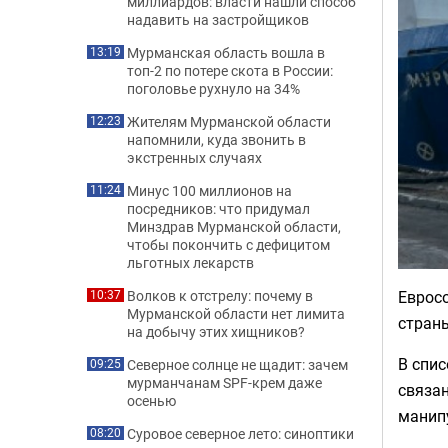
миллиардов: власти нашли способ
надавить на застройщиков
Мурманская область вошла в
13:19
топ-2 по потере скота в России:
поголовье рухнуло на 34%
Жителям Мурманской области
12:23
напомнили, куда звонить в
экстренных случаях
Минус 100 миллионов на
11:24
посредников: что придумал
Минздрав Мурманской области,
чтобы покончить с дефицитом
льготных лекарств
Еврос
Волков к отстрелу: почему в
10:37
Мурманской области нет лимита
страны
на добычу этих хищников?
В спис
Северное солнце не щадит: зачем
09:25
мурманчанам SPF-крем даже
связан
осенью
манип
Суровое северное лето: синоптики
08:20