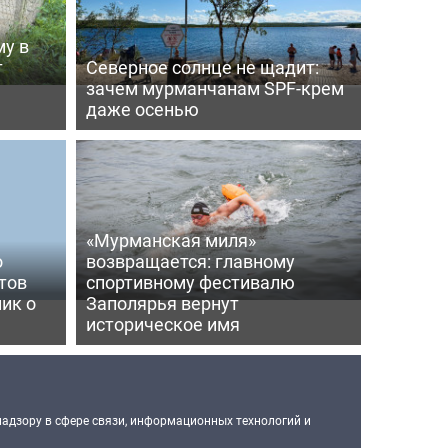
му в
т
Северное солнце не щадит:
зачем мурманчанам SPF-крем
даже осенью
«Мурманская миля»
о
возвращается: главному
тов
спортивному фестивалю
ик о
Заполярья вернут
историческое имя
надзору в сфере связи, информационных технологий и