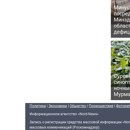
Минус
посре
Минзд
област
дефиц
Сурово
синоп
ночны
Мурма
Политика
|
Экономика
|
Общество
|
Происшествия
|
Фоторе
Информационное агентство «Nord-News»
Запись о регистрации средства массовой информации «Nor
массовых коммуникаций (Роскомнадзор).