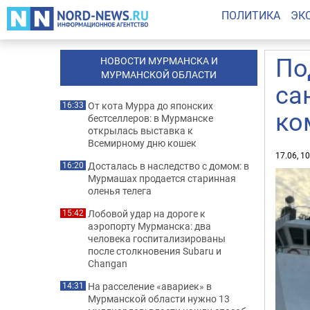
ПОЛИТИКА
ЭК
По
НОВОСТИ МУРМАНСКА И
МУРМАНСКОЙ ОБЛАСТИ
са
От кота Мурра до японских
16:33
ко
бестселлеров: в Мурманске
открылась выставка к
Всемирному дню кошек
17.06, 1
Досталась в наследство с домом: в
16:20
Мурмашах продается старинная
оленья телега
Лобовой удар на дороге к
15:42
аэропорту Мурманска: два
человека госпитализированы
после столкновения Subaru и
Changan
На расселение «авариек» в
14:31
Мурманской области нужно 13