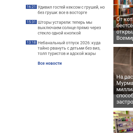
Удивил гостей кексом с грушей, но
16:21
без груши: все в восторге
От кот
Шторы устарели: теперь мы
15:31
бестс
выключаем солнце прямо через
откры
стекло одной кнопкой
Всеми
Небанальный отпуск 2026: куда
13:18
тайно рвануть с детьми без виз,
толп туристов и адской жары
Все новости
На рас
Мурма
милли
способ
застр