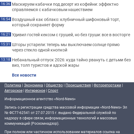
Маскируем кабачки под десерт из кофейни: эффектно
16:36
справляемся с кабачковым нашествием
Воздушный как облако: клубничный шифоновый торт,
16:54
который сохраняет форму
Удивил гостей кексом с грушей, но без груши: все в восторге
16:21
Шторы устарели: теперь мы выключаем солнце прямо
15:31
через стекло одной кнопкой
Небанальный отпуск 2026: куда тайно рвануть с детьми без
13:18
виз, толп туристов и адской жары
Все новости
Политика
|
Экономика
|
Общество
|
Происшествия
|
Фоторепортажи
|
Авторское
|
Интересное
|
Спорт
Информационное агентство «Nord-News»
Запись о регистрации средства массовой информации «Nord-News» Эл
№ ФС77-62541 от 27.07.2015 г. выдано Федеральной службой по
надзору в сфере связи, информационных технологий и массовых
коммуникаций (Роскомнадзор).
При полном или частичном использовании материалов ссылка на