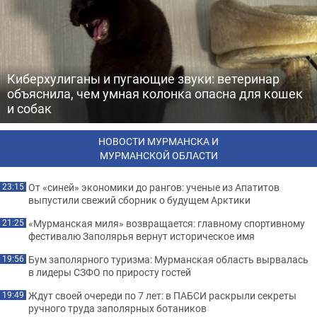
Киберхулиганы и пугающие звуки: ветеринар
объяснила, чем умная колонка опасна для кошек
и собак
НОВОСТИ МУРМАНСКА И
МУРМАНСКОЙ ОБЛАСТИ
От «синей» экономики до рангов: ученые из Апатитов
23:15
выпустили свежий сборник о будущем Арктики
«Мурманская миля» возвращается: главному спортивному
21:25
фестивалю Заполярья вернут историческое имя
Бум заполярного туризма: Мурманская область вырвалась
19:56
в лидеры СЗФО по приросту гостей
Ждут своей очереди по 7 лет: в ПАБСИ раскрыли секреты
19:49
ручного труда заполярных ботаников