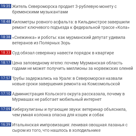
Житель Североморска продает 3-рублевую монету с
19:35
бременскими музыкантами
Километры ровного асфальта: в Кильдинстрое завершили
18:48
ремонт ключевого подъезда к федеральной трассе «Кола»
«Снежинка» и роботы: как мурманский депутат удивила
18:38
ветеранов из Полярных Зорь
Суд обязал северянку навести порядок в квартире
18:33
Цена заповедному ягелю: почему Мурманская область
18:17
годами не может получить миллионы за норвежских оленей
Трубы задержались на Урале: в Североморске назвали
17:57
новые сроки завершения ремонта на Комсомольской
Администрация Кольского округа рассказала, почему в
17:10
Мурмашах не работает мобильный интернет
Киберхулиганы и пугающие звуки: ветеринар объяснила,
17:09
чем умная колонка опасна для кошек и собак
Итальянская импровизация: ленивая овощная лазанья с
16:39
сыром из того, что нашлось в холодильнике