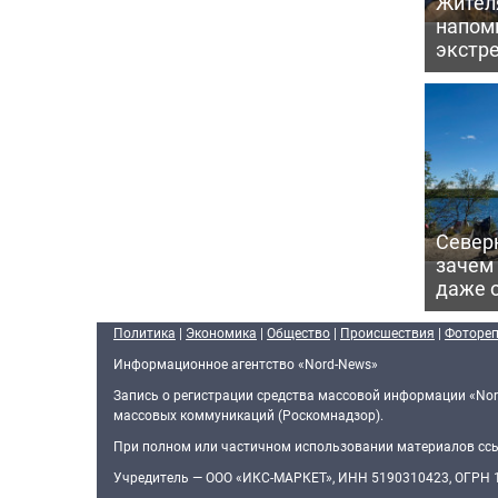
Жител
напомн
экстр
Северн
зачем
даже 
Политика
|
Экономика
|
Общество
|
Происшествия
|
Фоторе
Информационное агентство «Nord-News»
Запись о регистрации средства массовой информации «Nor
массовых коммуникаций (Роскомнадзор).
При полном или частичном использовании материалов ссыл
Учредитель — ООО «ИКС-МАРКЕТ», ИНН 5190310423, ОГРН