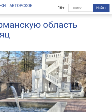
АЖИ
АВТОРСКОЕ
16+
Найти
урманскую область
яц