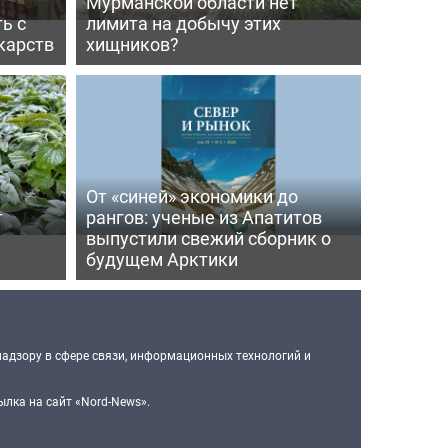
Мурманской области нет
ь с
лимита на добычу этих
карств
хищников?
От «синей» экономики до
т
рангов: ученые из Апатитов
выпустили свежий сборник о
будущем Арктики
надзору в сфере связи, информационных технологий и
лка на сайт «Nord-News».