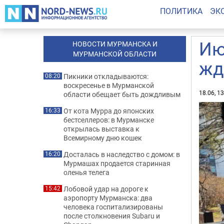
ПОЛИТИКА
ЭК
Ию
НОВОСТИ МУРМАНСКА И
МУРМАНСКОЙ ОБЛАСТИ
жд
Пикники откладываются:
08:20
воскресенье в Мурманской
18.06, 1
области обещает быть дождливым
От кота Мурра до японских
16:33
бестселлеров: в Мурманске
открылась выставка к
Всемирному дню кошек
Досталась в наследство с домом: в
16:20
Мурмашах продается старинная
оленья телега
Лобовой удар на дороге к
15:42
аэропорту Мурманска: два
человека госпитализированы
после столкновения Subaru и