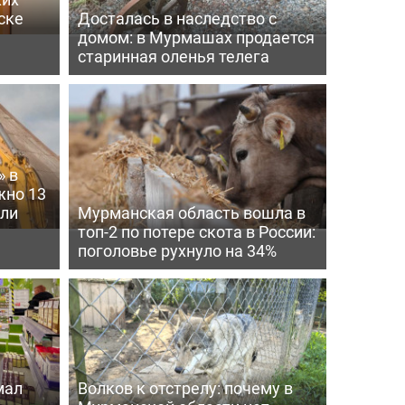
ске
Досталась в наследство с
домом: в Мурмашах продается
старинная оленья телега
» в
жно 13
шли
Мурманская область вошла в
топ-2 по потере скота в России:
поголовье рухнуло на 34%
мал
Волков к отстрелу: почему в