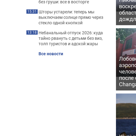
без груши: все в восторге
воскр
облас
Шторы устарели: теперь мы
15:31
выключаем солнце прямо через
дожд
стекло одной кнопкой
Небанальный отпуск 2026: куда
13:18
тайно рвануть с детьми без виз,
толп туристов и адской жары
Все новости
Лобово
аэроп
челов
после 
Chang