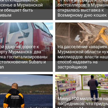
есенье в Мурманской
бестселлеров: в Мурман
ти обещает быть
открылась выставка к
ливым
Всемирному дню кошек
й удар на дороге к
На расселение «авариек
орту Мурманска: два
Мурманской области ну
ека госпитализированы
миллиардов: власти на
столкновения Subaru и
способ надавить на
an
застройщиков
Минус 100 миллионов на
посредников: что приду