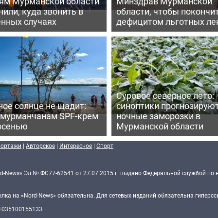
ям Мурманской области
Минздрав Мурманской
или, куда звонить в
области, чтобы покончит
енных случаях
дефицитом льготных ле
Суровое северное лето:
ое солнце не щадит:
синоптики прогнозирую
 мурманчанам SPF-крем
ночные заморозки в
осенью
Мурманской области
портажи
|
Авторское
|
Интересное
|
Спорт
d-News» Эл № ФС77-62541 от 27.07.2015 г. выдано Федеральной службой по 
ка на «Nord-News» обязательна. Для сетевых изданий обязательна гиперссы
 1035100155133