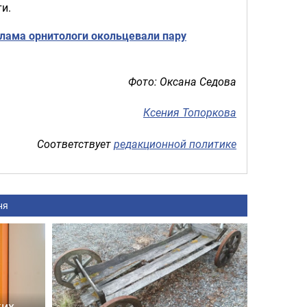
и.
рлама орнитологи окольцевали пару
Фото: Оксана Седова
Ксения Топоркова
Соответствует
редакционной политике
ня
ких