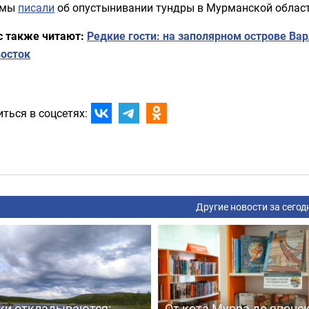
 мы
писали
об опустынивании тундры в Мурманской област
с также читают:
Редкие гости: на заполярном острове Ва
восток
ться в соцсетях:
Другие новости за сегод
ки откладываются:
От кота Мурра до японс