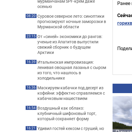
мурманчанам SPF-крем даже
Ранее
осенью
Сейча
Суровое северное лето: синоптики
08:20
прогнозируют ночные заморозки в
горих
Мурманской области
От «синей» экономики до рангов:
23:15
ученые из Апатитов выпустили
свежий сборник о будущем
Подели
Арктики
Итальянская импровизация:
16:39
ленивая овощная лазанья с сыром
из того, что нашлось в
холодильнике
Маскируем кабачки под десерт из
16:36
кофейни: эффектно справляемся с
кабачковым нашествием
Воздушный как облако:
16:54
клубничный шифоновый торт,
который сохраняет форму
Удивил гостей кексом с грушей, но
16:21
Пикни