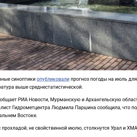
чные синоптики
опубликовали
прогноз погоды на июль для
ратура выше среднестатистической.
ообщает РИА Новости, Мурманскую и Архангельскую облас
алист Гидрометцентра Людмила Паршина сообщила, что п
альнем Востоке.
с прохладой, не свойственной июлю, столкнутся Урал и ХМ