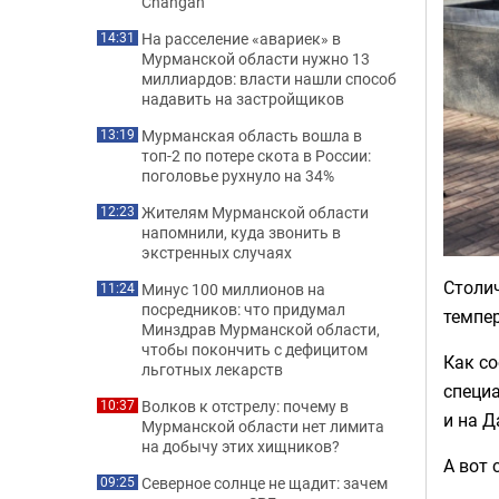
Changan
На расселение «авариек» в
14:31
Мурманской области нужно 13
миллиардов: власти нашли способ
надавить на застройщиков
Мурманская область вошла в
13:19
топ-2 по потере скота в России:
поголовье рухнуло на 34%
Жителям Мурманской области
12:23
напомнили, куда звонить в
экстренных случаях
Столи
Минус 100 миллионов на
11:24
посредников: что придумал
темпе
Минздрав Мурманской области,
чтобы покончить с дефицитом
Как с
льготных лекарств
специ
Волков к отстрелу: почему в
10:37
и на Д
Мурманской области нет лимита
на добычу этих хищников?
А вот 
Северное солнце не щадит: зачем
09:25