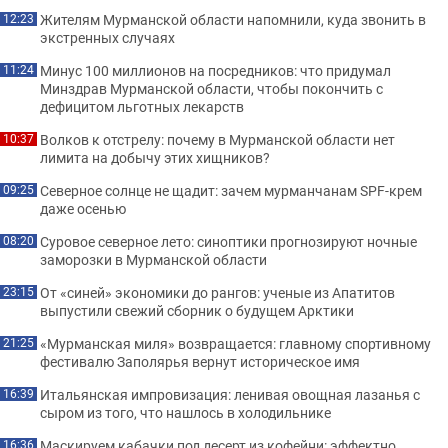
Жителям Мурманской области напомнили, куда звонить в
12:23
экстренных случаях
Минус 100 миллионов на посредников: что придумал
11:24
Минздрав Мурманской области, чтобы покончить с
дефицитом льготных лекарств
Волков к отстрелу: почему в Мурманской области нет
10:37
лимита на добычу этих хищников?
Северное солнце не щадит: зачем мурманчанам SPF-крем
09:25
даже осенью
Суровое северное лето: синоптики прогнозируют ночные
08:20
заморозки в Мурманской области
От «синей» экономики до рангов: ученые из Апатитов
23:15
выпустили свежий сборник о будущем Арктики
«Мурманская миля» возвращается: главному спортивному
21:25
фестивалю Заполярья вернут историческое имя
Итальянская импровизация: ленивая овощная лазанья с
16:39
сыром из того, что нашлось в холодильнике
Маскируем кабачки под десерт из кофейни: эффектно
16:36