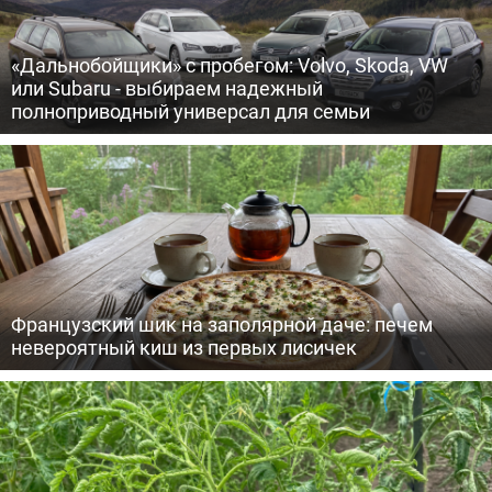
«Дальнобойщики» с пробегом: Volvo, Skoda, VW
или Subaru - выбираем надежный
полноприводный универсал для семьи
Французский шик на заполярной даче: печем
невероятный киш из первых лисичек