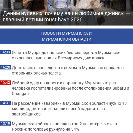
Деним нулевых: почему ваши любимые джинсы —
главный летний must-have 2026
НОВОСТИ МУРМАНСКА И
МУРМАНСКОЙ ОБЛАСТИ
От кота Мурра до японских бестселлеров: в Мурманске
16:33
открылась выставка к Всемирному дню кошек
Досталась в наследство с домом: в Мурмашах продается
16:20
старинная оленья телега
Лобовой удар на дороге к аэропорту Мурманска: два
15:42
человека госпитализированы после столкновения Subaru и
Changan
На расселение «авариек» в Мурманской области нужно 13
14:31
миллиардов: власти нашли способ надавить на
застройщиков
Мурманская область вошла в топ-2 по потере скота в
13:19
России: поголовье рухнуло на 34%