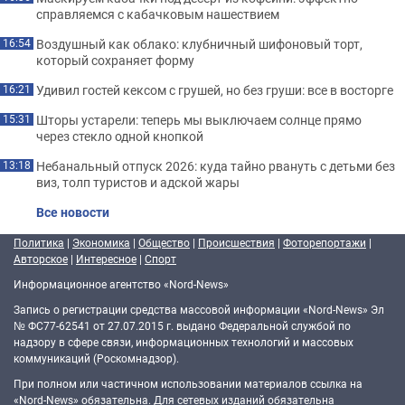
справляемся с кабачковым нашествием
Воздушный как облако: клубничный шифоновый торт,
16:54
который сохраняет форму
Удивил гостей кексом с грушей, но без груши: все в восторге
16:21
Шторы устарели: теперь мы выключаем солнце прямо
15:31
через стекло одной кнопкой
Небанальный отпуск 2026: куда тайно рвануть с детьми без
13:18
виз, толп туристов и адской жары
Все новости
Политика
|
Экономика
|
Общество
|
Происшествия
|
Фоторепортажи
|
Авторское
|
Интересное
|
Спорт
Информационное агентство «Nord-News»
Запись о регистрации средства массовой информации «Nord-News» Эл
№ ФС77-62541 от 27.07.2015 г. выдано Федеральной службой по
надзору в сфере связи, информационных технологий и массовых
коммуникаций (Роскомнадзор).
При полном или частичном использовании материалов ссылка на
«Nord-News» обязательна. Для сетевых изданий обязательна