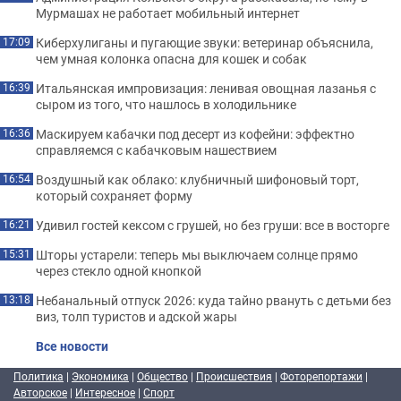
Мурмашах не работает мобильный интернет
Киберхулиганы и пугающие звуки: ветеринар объяснила,
17:09
чем умная колонка опасна для кошек и собак
Итальянская импровизация: ленивая овощная лазанья с
16:39
сыром из того, что нашлось в холодильнике
Маскируем кабачки под десерт из кофейни: эффектно
16:36
справляемся с кабачковым нашествием
Воздушный как облако: клубничный шифоновый торт,
16:54
который сохраняет форму
Удивил гостей кексом с грушей, но без груши: все в восторге
16:21
Шторы устарели: теперь мы выключаем солнце прямо
15:31
через стекло одной кнопкой
Небанальный отпуск 2026: куда тайно рвануть с детьми без
13:18
виз, толп туристов и адской жары
Все новости
Политика
|
Экономика
|
Общество
|
Происшествия
|
Фоторепортажи
|
Авторское
|
Интересное
|
Спорт