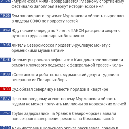
«Мурманская миля» возвращается: главному спортивному
21:25
фестивалю Заполярья вернут историческое имя
Бум заполярного туризма: Мурманская область вырвалась
19:56
в лидеры СЗФО по приросту гостей
Ждут своей очереди по 7 лет: в ПАБСИ раскрыли секреты
19:49
ручного труда заполярных ботаников
Житель Североморска продает 3-рублевую монету с
19:35
бременскими музыкантами
Километры ровного асфальта: в Кильдинстрое завершили
18:48
ремонт ключевого подъезда к федеральной трассе «Кола»
«Снежинка» и роботы: как мурманский депутат удивила
18:38
ветеранов из Полярных Зорь
Суд обязал северянку навести порядок в квартире
18:33
Цена заповедному ягелю: почему Мурманская область
18:17
годами не может получить миллионы за норвежских оленей
Трубы задержались на Урале: в Североморске назвали
17:57
новые сроки завершения ремонта на Комсомольской
Администрация Кольского округа рассказала, почему в
17:10