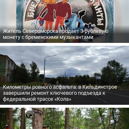
Житель Североморска продает 3-рублевую
монету с бременскими музыкантами
Километры ровного асфальта: в Кильдинстрое
завершили ремонт ключевого подъезда к
федеральной трассе «Кола»