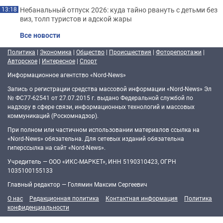
Небанальный отпуск 2026: куда тайно рвануть с детьми без
13:18
виз, толп туристов и адской жары
Все новости
Политика
|
Экономика
|
Общество
|
Происшествия
|
Фоторепортажи
|
Авторское
|
Интересное
|
Спорт
Информационное агентство «Nord-News»
Запись о регистрации средства массовой информации «Nord-News» Эл
№ ФС77-62541 от 27.07.2015 г. выдано Федеральной службой по
надзору в сфере связи, информационных технологий и массовых
коммуникаций (Роскомнадзор).
При полном или частичном использовании материалов ссылка на
«Nord-News» обязательна. Для сетевых изданий обязательна
гиперссылка на сайт «Nord-News».
Учредитель — ООО «ИКС-МАРКЕТ», ИНН 5190310423, ОГРН
1035100155133
Главный редактор — Голямин Максим Сергеевич
О нас
Редакционная политика
Контактная информация
Политика
конфиденциальности