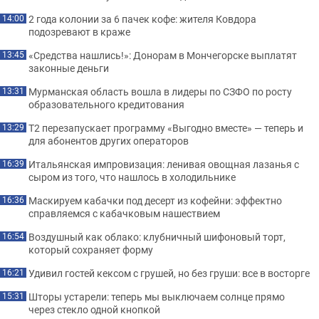
2 года колонии за 6 пачек кофе: жителя Ковдора
14:00
подозревают в краже
«Средства нашлись!»: Донорам в Мончегорске выплатят
13:45
законные деньги
Мурманская область вошла в лидеры по СЗФО по росту
13:31
образовательного кредитования
Т2 перезапускает программу «Выгодно вместе» — теперь и
13:29
для абонентов других операторов
Итальянская импровизация: ленивая овощная лазанья с
16:39
сыром из того, что нашлось в холодильнике
Маскируем кабачки под десерт из кофейни: эффектно
16:36
справляемся с кабачковым нашествием
Воздушный как облако: клубничный шифоновый торт,
16:54
который сохраняет форму
Удивил гостей кексом с грушей, но без груши: все в восторге
16:21
Шторы устарели: теперь мы выключаем солнце прямо
15:31
через стекло одной кнопкой