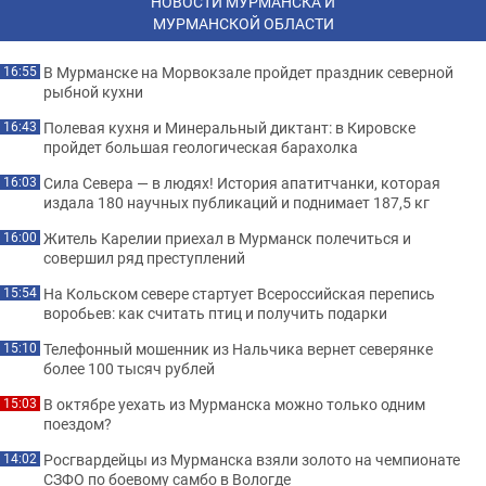
НОВОСТИ МУРМАНСКА И
МУРМАНСКОЙ ОБЛАСТИ
В Мурманске на Морвокзале пройдет праздник северной
16:55
рыбной кухни
Полевая кухня и Минеральный диктант: в Кировске
16:43
пройдет большая геологическая барахолка
Сила Севера — в людях! История апатитчанки, которая
16:03
издала 180 научных публикаций и поднимает 187,5 кг
Житель Карелии приехал в Мурманск полечиться и
16:00
совершил ряд преступлений
На Кольском севере стартует Всероссийская перепись
15:54
воробьев: как считать птиц и получить подарки
Телефонный мошенник из Нальчика вернет северянке
15:10
более 100 тысяч рублей
В октябре уехать из Мурманска можно только одним
15:03
поездом?
Росгвардейцы из Мурманска взяли золото на чемпионате
14:02
СЗФО по боевому самбо в Вологде