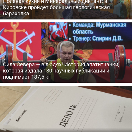
Полевая кухня и Минеральный диктант: в
Кировске пройдет большая геологическая
барахолка
Сила Севера — в людях! История апатитчанки,
которая издала 180 научных публикаций и
поднимает 187,5 кг