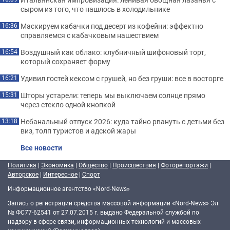
сыром из того, что нашлось в холодильнике
Маскируем кабачки под десерт из кофейни: эффектно
16:36
справляемся с кабачковым нашествием
Воздушный как облако: клубничный шифоновый торт,
16:54
который сохраняет форму
Удивил гостей кексом с грушей, но без груши: все в восторге
16:21
Шторы устарели: теперь мы выключаем солнце прямо
15:31
через стекло одной кнопкой
Небанальный отпуск 2026: куда тайно рвануть с детьми без
13:18
виз, толп туристов и адской жары
Все новости
Политика
|
Экономика
|
Общество
|
Происшествия
|
Фоторепортажи
|
Авторское
|
Интересное
|
Спорт
Информационное агентство «Nord-News»
Запись о регистрации средства массовой информации «Nord-News» Эл
№ ФС77-62541 от 27.07.2015 г. выдано Федеральной службой по
надзору в сфере связи, информационных технологий и массовых