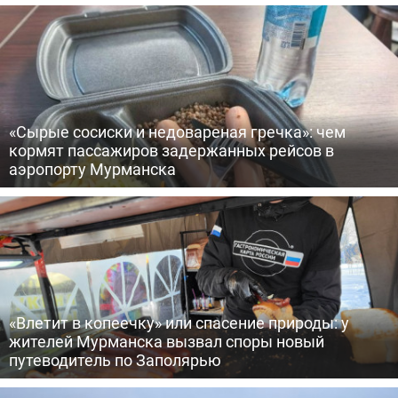
«Сырые сосиски и недовареная гречка»: чем
кормят пассажиров задержанных рейсов в
аэропорту Мурманска
«Влетит в копеечку» или спасение природы: у
жителей Мурманска вызвал споры новый
путеводитель по Заполярью