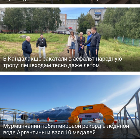
В Кандалакше закатали в асфальт народную
тропу: пешеходам тесно даже летом
Мурманчанин побил мировой рекорд в ледяной
воде Аргентины и взял 10 медалей