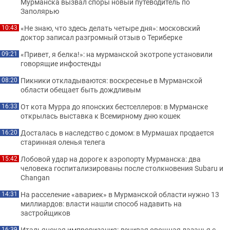
Мурманска вызвал споры новый путеводитель по
Заполярью
«Не знаю, что здесь делать четыре дня»: московский
10:43
доктор записал разгромный отзыв о Териберке
«Привет, я белка!»: на мурманской экотропе установили
09:21
говорящие инфостенды
Пикники откладываются: воскресенье в Мурманской
08:20
области обещает быть дождливым
От кота Мурра до японских бестселлеров: в Мурманске
16:33
открылась выставка к Всемирному дню кошек
Досталась в наследство с домом: в Мурмашах продается
16:20
старинная оленья телега
Лобовой удар на дороге к аэропорту Мурманска: два
15:42
человека госпитализированы после столкновения Subaru и
Changan
На расселение «авариек» в Мурманской области нужно 13
14:31
миллиардов: власти нашли способ надавить на
застройщиков
Итальянская импровизация: ленивая овощная лазанья с
16:39