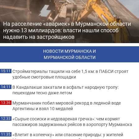
На расселение «авариек» в Мурманской области
нужно 13 миллиардов: власти нашли способ
надавить на застройщиков
НОВОСТИ МУРМАНСКА И
МУРМАНСКОЙ ОБЛАСТИ
Стройматериалы тащили на себе 1,5 км: в ПАБСИ строят
15:11
удобные смотровые площадки
В Кандалакше закатали в асфальт народную тропу:
14:11
пешеходам тесно даже летом
Мурманчанин побил мировой рекорд в ледяной воде
13:36
Аргентины и взял 10 медалей
«Сырые сосиски и недовареная гречка»: чем кормят
12:33
пассажиров задержанных рейсов в аэропорту Мурманска
«Влетит в копеечку» или спасение природы: у жителей
11:35