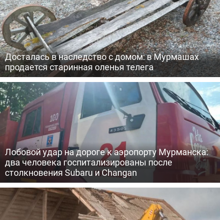
Досталась в наследство с домом: в Мурмашах
продается старинная оленья телега
Лобовой удар на дороге к аэропорту Мурманска:
два человека госпитализированы после
столкновения Subaru и Changan