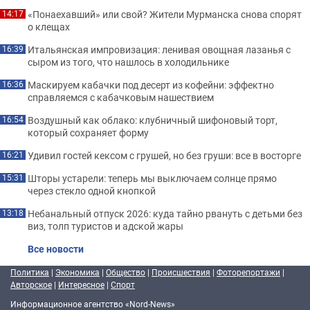
«Понаехавший» или свой? Жители Мурманска снова спорят
14:17
о клещах
Итальянская импровизация: ленивая овощная лазанья с
16:39
сыром из того, что нашлось в холодильнике
Маскируем кабачки под десерт из кофейни: эффектно
16:36
справляемся с кабачковым нашествием
Воздушный как облако: клубничный шифоновый торт,
16:54
который сохраняет форму
Удивил гостей кексом с грушей, но без груши: все в восторге
16:21
Шторы устарели: теперь мы выключаем солнце прямо
15:31
через стекло одной кнопкой
Небанальный отпуск 2026: куда тайно рвануть с детьми без
13:18
виз, толп туристов и адской жары
Все новости
Политика
|
Экономика
|
Общество
|
Происшествия
|
Фоторепортажи
|
Авторское
|
Интересное
|
Спорт
Информационное агентство «Nord-News»