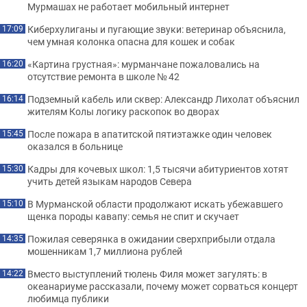
Мурмашах не работает мобильный интернет
Киберхулиганы и пугающие звуки: ветеринар объяснила,
17:09
чем умная колонка опасна для кошек и собак
«Картина грустная»: мурманчане пожаловались на
16:20
отсутствие ремонта в школе № 42
Подземный кабель или сквер: Александр Лихолат объяснил
16:14
жителям Колы логику раскопок во дворах
После пожара в апатитской пятиэтажке один человек
15:45
оказался в больнице
Кадры для кочевых школ: 1,5 тысячи абитуриентов хотят
15:30
учить детей языкам народов Севера
В Мурманской области продолжают искать убежавшего
15:10
щенка породы кавапу: семья не спит и скучает
Пожилая северянка в ожидании сверхприбыли отдала
14:35
мошенникам 1,7 миллиона рублей
Вместо выступлений тюлень Филя может загулять: в
14:22
океанариуме рассказали, почему может сорваться концерт
любимца публики