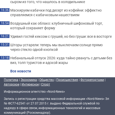
сыром из того, что нашлось в холодильнике
Маскируем кабачки под десерт из кофейни: эффектно
16:36
справляемся с кабачковым нашествием
Воздушный как облако: клубничный шифоновый торт,
16:54
который сохраняет форму
Удивил гостей кексом с грушей, но без груши: все в восторге
16:21
Шторы устарели: теперь мы выключаем солнце прямо
15:31
через стекло одной кнопкой
Небанальный отпуск 2026: куда тайно рвануть с детьми без
13:18
виз, толп туристов и адской жары
Все новости
Политика
|
Экономика
|
Общество
|
Происшествия
|
Фоторепортажи
|
Авторское
|
Интересное
|
Спорт
Информационное агентство «Nord-News»
Запись о регистрации средства массовой информации «Nord-News» Эл
№ ФС77-62541 от 27.07.2015 г. выдано Федеральной службой по
надзору в сфере связи, информационных технологий и массовых
коммуникаций (Роскомнадзор).