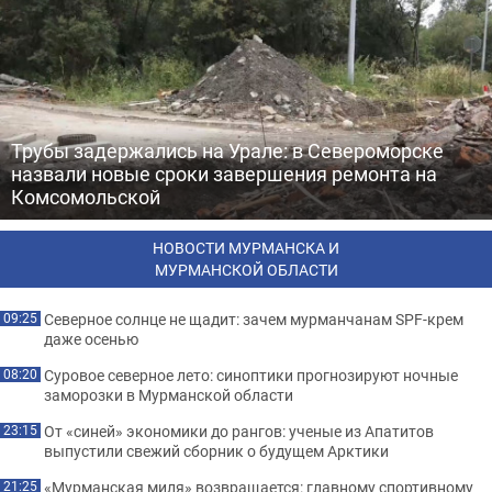
Трубы задержались на Урале: в Североморске
назвали новые сроки завершения ремонта на
Комсомольской
НОВОСТИ МУРМАНСКА И
МУРМАНСКОЙ ОБЛАСТИ
Северное солнце не щадит: зачем мурманчанам SPF-крем
09:25
даже осенью
Суровое северное лето: синоптики прогнозируют ночные
08:20
заморозки в Мурманской области
От «синей» экономики до рангов: ученые из Апатитов
23:15
выпустили свежий сборник о будущем Арктики
«Мурманская миля» возвращается: главному спортивному
21:25