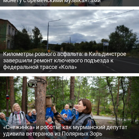
монету с бременскими музыкантами
Километры ровного асфальта: в Кильдинстрое
завершили ремонт ключевого подъезда к
федеральной трассе «Кола»
«Снежинка» и роботы: как мурманский депутат
удивила ветеранов из Полярных Зорь