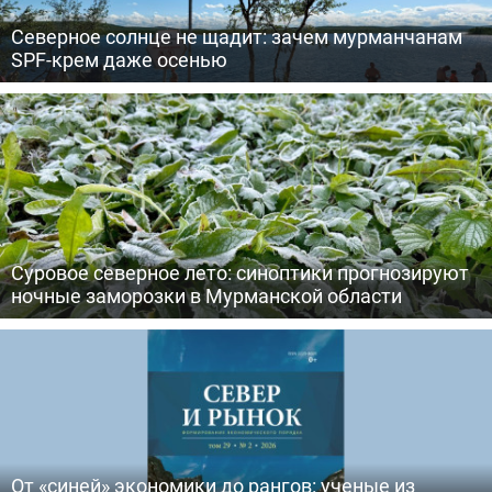
Северное солнце не щадит: зачем мурманчанам
SPF-крем даже осенью
Суровое северное лето: синоптики прогнозируют
ночные заморозки в Мурманской области
От «синей» экономики до рангов: ученые из