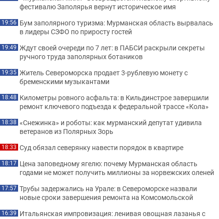
фестивалю Заполярья вернут историческое имя
Бум заполярного туризма: Мурманская область вырвалась
19:56
в лидеры СЗФО по приросту гостей
Ждут своей очереди по 7 лет: в ПАБСИ раскрыли секреты
19:49
ручного труда заполярных ботаников
Житель Североморска продает 3-рублевую монету с
19:35
бременскими музыкантами
Километры ровного асфальта: в Кильдинстрое завершили
18:48
ремонт ключевого подъезда к федеральной трассе «Кола»
«Снежинка» и роботы: как мурманский депутат удивила
18:38
ветеранов из Полярных Зорь
Суд обязал северянку навести порядок в квартире
18:33
Цена заповедному ягелю: почему Мурманская область
18:17
годами не может получить миллионы за норвежских оленей
Трубы задержались на Урале: в Североморске назвали
17:57
новые сроки завершения ремонта на Комсомольской
Итальянская импровизация: ленивая овощная лазанья с
16:39