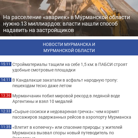
На расселение «авариек» в Мурманской области
нужно 13 миллиардов: власти нашли способ
надавить на застройщиков
НОВОСТИ МУРМАНСКА И
МУРМАНСКОЙ ОБЛАСТИ
Стройматериалы тащили на себе 1,5 км: в ПАБСИ строят
15:11
удобные смотровые площадки
В Кандалакше закатали в асфальт народную тропу:
14:11
пешеходам тесно даже летом
Мурманчанин побил мировой рекорд в ледяной воде
13:36
Аргентины и взял 10 медалей
«Сырые сосиски и недовареная гречка»: чем кормят
12:33
пассажиров задержанных рейсов в аэропорту Мурманска
«Влетит в копеечку» или спасение природы: у жителей
11:35
Мурманска вызвал споры новый путеводитель по