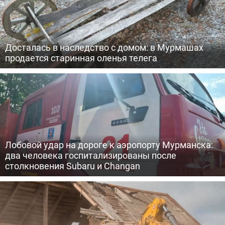
Досталась в наследство с домом: в Мурмашах
продается старинная оленья телега
Лобовой удар на дороге к аэропорту Мурманска:
два человека госпитализированы после
столкновения Subaru и Changan