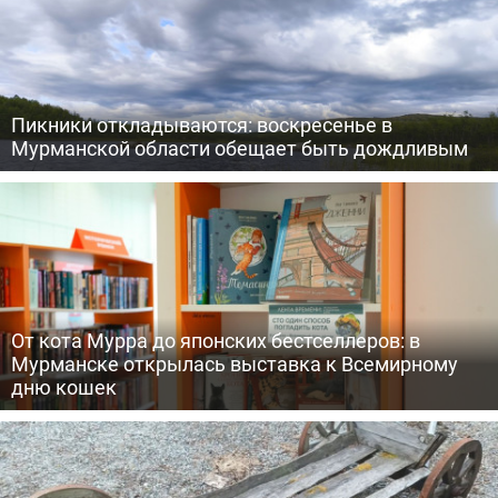
Пикники откладываются: воскресенье в
Мурманской области обещает быть дождливым
От кота Мурра до японских бестселлеров: в
Мурманске открылась выставка к Всемирному
дню кошек