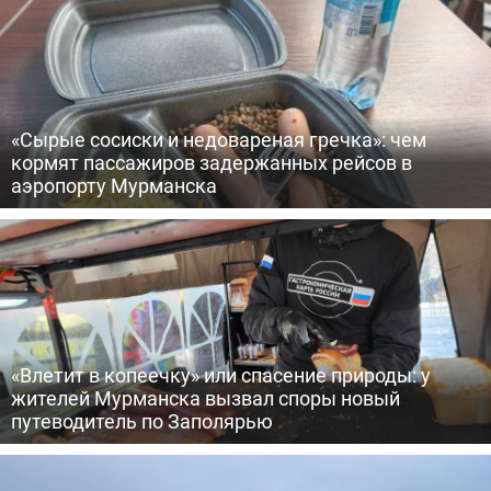
«Сырые сосиски и недовареная гречка»: чем
кормят пассажиров задержанных рейсов в
аэропорту Мурманска
«Влетит в копеечку» или спасение природы: у
жителей Мурманска вызвал споры новый
путеводитель по Заполярью