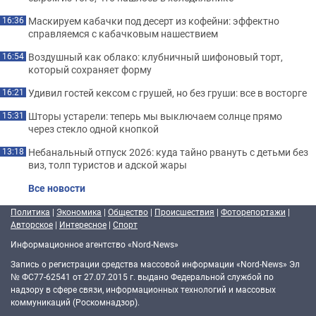
Маскируем кабачки под десерт из кофейни: эффектно
16:36
справляемся с кабачковым нашествием
Воздушный как облако: клубничный шифоновый торт,
16:54
который сохраняет форму
Удивил гостей кексом с грушей, но без груши: все в восторге
16:21
Шторы устарели: теперь мы выключаем солнце прямо
15:31
через стекло одной кнопкой
Небанальный отпуск 2026: куда тайно рвануть с детьми без
13:18
виз, толп туристов и адской жары
Все новости
Политика
|
Экономика
|
Общество
|
Происшествия
|
Фоторепортажи
|
Авторское
|
Интересное
|
Спорт
Информационное агентство «Nord-News»
Запись о регистрации средства массовой информации «Nord-News» Эл
№ ФС77-62541 от 27.07.2015 г. выдано Федеральной службой по
надзору в сфере связи, информационных технологий и массовых
коммуникаций (Роскомнадзор).