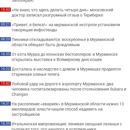
Заполярью
«Не знаю, что здесь делать четыре дня»: московский
10:43
доктор записал разгромный отзыв о Териберке
«Привет, я белка!»: на мурманской экотропе установили
09:21
говорящие инфостенды
Пикники откладываются: воскресенье в Мурманской
08:20
области обещает быть дождливым
От кота Мурра до японских бестселлеров: в Мурманске
16:33
открылась выставка к Всемирному дню кошек
Досталась в наследство с домом: в Мурмашах продается
16:20
старинная оленья телега
Лобовой удар на дороге к аэропорту Мурманска: два
15:42
человека госпитализированы после столкновения Subaru и
Changan
На расселение «авариек» в Мурманской области нужно 13
14:31
миллиардов: власти нашли способ надавить на
застройщиков
Итальянская импровизация: ленивая овощная лазанья с
16:39
сыром из того, что нашлось в холодильнике