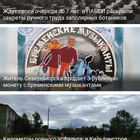
Ждут своей очереди по 7 лет: в ПАБСИ раскрыли
секреты ручного труда заполярных ботаников
Житель Североморска продает 3-рублевую
монету с бременскими музыкантами
Километры ровного асфальта: в Кильдинстрое