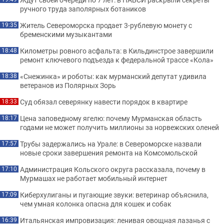
ручного труда заполярных ботаников
Житель Североморска продает 3-рублевую монету с
19:35
бременскими музыкантами
Километры ровного асфальта: в Кильдинстрое завершили
18:48
ремонт ключевого подъезда к федеральной трассе «Кола»
«Снежинка» и роботы: как мурманский депутат удивила
18:38
ветеранов из Полярных Зорь
Суд обязал северянку навести порядок в квартире
18:33
Цена заповедному ягелю: почему Мурманская область
18:17
годами не может получить миллионы за норвежских оленей
Трубы задержались на Урале: в Североморске назвали
17:57
новые сроки завершения ремонта на Комсомольской
Администрация Кольского округа рассказала, почему в
17:10
Мурмашах не работает мобильный интернет
Киберхулиганы и пугающие звуки: ветеринар объяснила,
17:09
чем умная колонка опасна для кошек и собак
Итальянская импровизация: ленивая овощная лазанья с
16:39