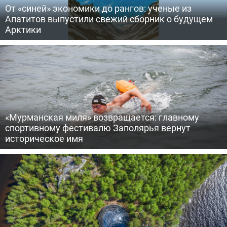
От «синей» экономики до рангов: ученые из
Апатитов выпустили свежий сборник о будущем
Арктики
«Мурманская миля» возвращается: главному
спортивному фестивалю Заполярья вернут
историческое имя