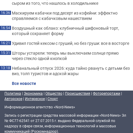
сыром из того, что нашлось в холодильнике
Маскируем кабачки под десерт из кофейни: эффектно
16:36
справляемся с кабачковым нашествием
Воздушный как облако: клубничный шифоновый торт,
16:54
который сохраняет форму
Удивил гостей кексом с грушей, но без груши: все в восторге
16:21
Шторы устарели: теперь мы выключаем солнце прямо
15:31
через стекло одной кнопкой
Небанальный отпуск 2026: куда тайно рвануть с детьми без
13:18
виз, толп туристов и адской жары
Все новости
Политика
|
Экономика
|
Общество
|
Происшествия
|
Фоторепортажи
|
Авторское
|
Интересное
|
Спорт
Информационное агентство «Nord-News»
Запись о регистрации средства массовой информации «Nord-News» Эл
№ ФС77-62541 от 27.07.2015 г. выдано Федеральной службой по
надзору в сфере связи, информационных технологий и массовых
коммуникаций (Роскомнадзор).