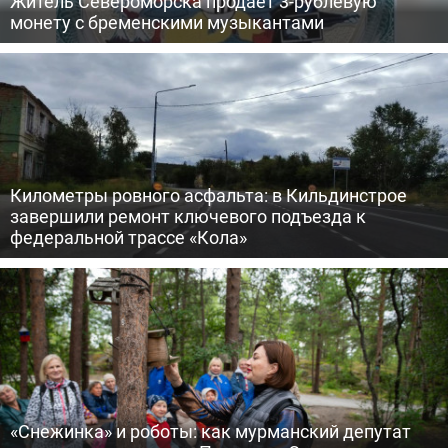
Житель Североморска продает 3-рублевую
монету с бременскими музыкантами
Километры ровного асфальта: в Кильдинстрое
завершили ремонт ключевого подъезда к
федеральной трассе «Кола»
«Снежинка» и роботы: как мурманский депутат