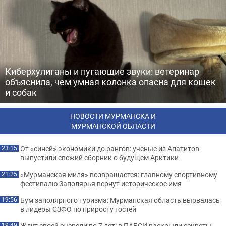
Киберхулиганы и пугающие звуки: ветеринар
объяснила, чем умная колонка опасна для кошек
и собак
НОВОСТИ МУРМАНСКА И
МУРМАНСКОЙ ОБЛАСТИ
От «синей» экономики до рангов: ученые из Апатитов
23:15
выпустили свежий сборник о будущем Арктики
«Мурманская миля» возвращается: главному спортивному
21:25
фестивалю Заполярья вернут историческое имя
Бум заполярного туризма: Мурманская область вырвалась
19:56
в лидеры СЗФО по приросту гостей
Ждут своей очереди по 7 лет: в ПАБСИ раскрыли секреты
19:49