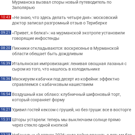
Мурманска вызвал споры новый путеводитель по
Заполярью
«Не знаю, что здесь делать четыре дня»: московский
10:43
доктор записал разгромный отзыв о Териберке
«Привет, я белка!»: на мурманской экотропе установили
09:21
говорящие инфостенды
Пикники откладываются: воскресенье в Мурманской
08:20
области обещает быть дождливым
Итальянская импровизация: ленивая овощная лазанья с
16:39
сыром из того, что нашлось в холодильнике
Маскируем кабачки под десерт из кофейни: эффектно
16:36
справляемся с кабачковым нашествием
Воздушный как облако: клубничный шифоновый торт,
16:54
который сохраняет форму
Удивил гостей кексом с грушей, но без груши: все в восторге
16:21
Шторы устарели: теперь мы выключаем солнце прямо
15:31
через стекло одной кнопкой
Небанальный отпуск 2026: куда тайно рвануть с детьми без
13:18