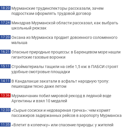
Мурманские трудинспекторы рассказали, зачем
18:20
подросткам оформлять трудовой договор
Минздрав Мурманской области рассказал, как выбрать
17:24
школьный рюкзак
Оксана из Мурманска продает довоенного соломенного
17:20
малыша
Опасные природные процессы: в Баренцевом море нашли
16:21
гигантские газовые воронки
Стройматериалы тащили на себе 1,5 км: в ПАБСИ строят
15:11
удобные смотровые площадки
В Кандалакше закатали в асфальт народную тропу:
14:11
пешеходам тесно даже летом
Мурманчанин побил мировой рекорд в ледяной воде
13:36
Аргентины и взял 10 медалей
«Сырые сосиски и недовареная гречка»: чем кормят
12:33
пассажиров задержанных рейсов в аэропорту Мурманска
«Влетит в копеечку» или спасение природы: у жителей
11:35