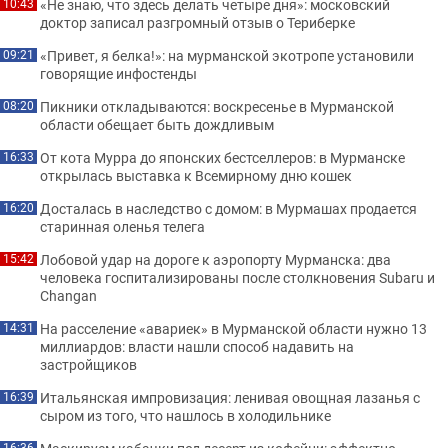
«Не знаю, что здесь делать четыре дня»: московский
10:43
доктор записал разгромный отзыв о Териберке
«Привет, я белка!»: на мурманской экотропе установили
09:21
говорящие инфостенды
Пикники откладываются: воскресенье в Мурманской
08:20
области обещает быть дождливым
От кота Мурра до японских бестселлеров: в Мурманске
16:33
открылась выставка к Всемирному дню кошек
Досталась в наследство с домом: в Мурмашах продается
16:20
старинная оленья телега
Лобовой удар на дороге к аэропорту Мурманска: два
15:42
человека госпитализированы после столкновения Subaru и
Changan
На расселение «авариек» в Мурманской области нужно 13
14:31
миллиардов: власти нашли способ надавить на
застройщиков
Итальянская импровизация: ленивая овощная лазанья с
16:39
сыром из того, что нашлось в холодильнике
16:36