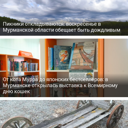
Пикники откладываются: воскресенье в
Мурманской области обещает быть дождливым
От кота Мурра до японских бестселлеров: в
Мурманске открылась выставка к Всемирному
дню кошек