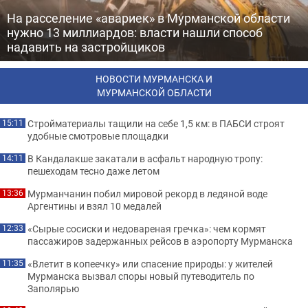
На расселение «авариек» в Мурманской области
нужно 13 миллиардов: власти нашли способ
надавить на застройщиков
НОВОСТИ МУРМАНСКА И
МУРМАНСКОЙ ОБЛАСТИ
Стройматериалы тащили на себе 1,5 км: в ПАБСИ строят
15:11
удобные смотровые площадки
В Кандалакше закатали в асфальт народную тропу:
14:11
пешеходам тесно даже летом
Мурманчанин побил мировой рекорд в ледяной воде
13:36
Аргентины и взял 10 медалей
«Сырые сосиски и недовареная гречка»: чем кормят
12:33
пассажиров задержанных рейсов в аэропорту Мурманска
«Влетит в копеечку» или спасение природы: у жителей
11:35
Мурманска вызвал споры новый путеводитель по
Заполярью