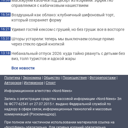
Маскируем кабачки под десерт из кофейни: эффектно
справляемся с кабачковым нашествием
Воздушный как облако: клубничный шифоновый торт,
16:54
который сохраняет форму
Удивил гостей кексом с грушей, но без груши: все в восторге
16:21
Шторы устарели: теперь мы выключаем солнце прямо
15:31
через стекло одной кнопкой
Небанальный отпуск 2026: куда тайно рвануть с детьми без
13:18
виз, толп туристов и адской жары
Все новости
Политика
|
Экономика
|
Общество
|
Происшествия
|
Фоторепортажи
|
Авторское
|
Интересное
|
Спорт
Информационное агентство «Nord-News»
Запись о регистрации средства массовой информации «Nord-News» Эл
№ ФС77-62541 от 27.07.2015 г. выдано Федеральной службой по
надзору в сфере связи, информационных технологий и массовых
коммуникаций (Роскомнадзор).
При полном или частичном использовании материалов ссылка на
«Nord-News» обязательна. Для сетевых изданий обязательна