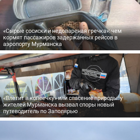
«Сырые сосиски и недовареная гречка»: чем
кормят пассажиров задержанных рейсов в
аэропорту Мурманска
«Влетит в копеечку» или спасение природы: у
жителей Мурманска вызвал споры новый
путеводитель по Заполярью