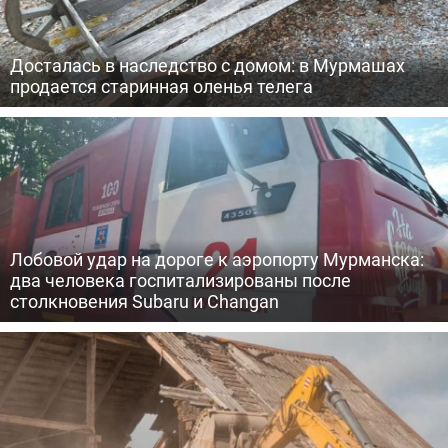
Досталась в наследство с домом: в Мурмашах
продается старинная оленья телега
Лобовой удар на дороге к аэропорту Мурманска:
два человека госпитализированы после
столкновения Subaru и Changan