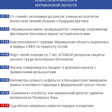
НОВОСТИ МУРМАНСКА И
МУРМАНСКОЙ ОБЛАСТИ
От «синей» экономики до рангов: ученые из Апатитов
23:15
выпустили свежий сборник о будущем Арктики
«Мурманская миля» возвращается: главному спортивному
21:25
фестивалю Заполярья вернут историческое имя
Бум заполярного туризма: Мурманская область вырвалась
19:56
в лидеры СЗФО по приросту гостей
Ждут своей очереди по 7 лет: в ПАБСИ раскрыли секреты
19:49
ручного труда заполярных ботаников
Житель Североморска продает 3-рублевую монету с
19:35
бременскими музыкантами
Километры ровного асфальта: в Кильдинстрое завершили
18:48
ремонт ключевого подъезда к федеральной трассе «Кола»
«Снежинка» и роботы: как мурманский депутат удивила
18:38
ветеранов из Полярных Зорь
Суд обязал северянку навести порядок в квартире
18:33