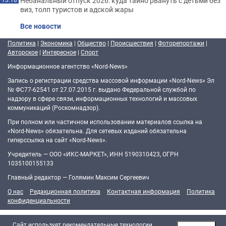
Небанальный отпуск 2026: куда тайно рвануть с детьми без
виз, толп туристов и адской жары
Все новости
Политика
|
Экономика
|
Общество
|
Происшествия
|
Фоторепортажи
|
Авторское
|
Интересное
|
Спорт
Информационное агентство «Nord-News»
Запись о регистрации средства массовой информации «Nord-News» Эл
№ ФС77-62541 от 27.07.2015 г. выдано Федеральной службой по
надзору в сфере связи, информационных технологий и массовых
коммуникаций (Роскомнадзор).
При полном или частичном использовании материалов ссылка на
«Nord-News» обязательна. Для сетевых изданий обязательна
гиперссылка на сайт «Nord-News».
Учредитель — ООО «ИКС-МАРКЕТ», ИНН 5190310423, ОГРН
1035100155133
Главный редактор — Голямин Максим Сергеевич
О нас
Редакционная политика
Контактная информация
Политика
конфиденциальности
Cайт использует рекомендательные технологии.