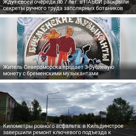
Ждут своей очереди по 7 лет: в ПАБСИ раскрыли
секреты ручного труда заполярных ботаников
Житель Североморска продает 3-рублевую
монету с бременскими музыкантами
Километры ровного асфальта: в Кильдинстрое
завершили ремонт ключевого подъезда к