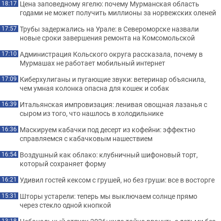
Цена заповедному ягелю: почему Мурманская область
18:17
годами не может получить миллионы за норвежских оленей
Трубы задержались на Урале: в Североморске назвали
17:57
новые сроки завершения ремонта на Комсомольской
Администрация Кольского округа рассказала, почему в
17:10
Мурмашах не работает мобильный интернет
Киберхулиганы и пугающие звуки: ветеринар объяснила,
17:09
чем умная колонка опасна для кошек и собак
Итальянская импровизация: ленивая овощная лазанья с
16:39
сыром из того, что нашлось в холодильнике
Маскируем кабачки под десерт из кофейни: эффектно
16:36
справляемся с кабачковым нашествием
Воздушный как облако: клубничный шифоновый торт,
16:54
который сохраняет форму
Удивил гостей кексом с грушей, но без груши: все в восторге
16:21
Шторы устарели: теперь мы выключаем солнце прямо
15:31
через стекло одной кнопкой
13:18