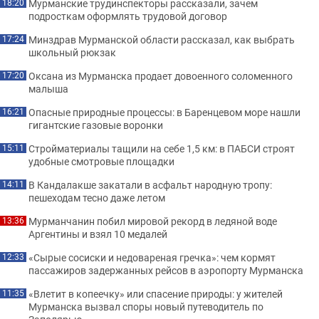
Мурманские трудинспекторы рассказали, зачем
18:20
подросткам оформлять трудовой договор
Минздрав Мурманской области рассказал, как выбрать
17:24
школьный рюкзак
Оксана из Мурманска продает довоенного соломенного
17:20
малыша
Опасные природные процессы: в Баренцевом море нашли
16:21
гигантские газовые воронки
Стройматериалы тащили на себе 1,5 км: в ПАБСИ строят
15:11
удобные смотровые площадки
В Кандалакше закатали в асфальт народную тропу:
14:11
пешеходам тесно даже летом
Мурманчанин побил мировой рекорд в ледяной воде
13:36
Аргентины и взял 10 медалей
«Сырые сосиски и недовареная гречка»: чем кормят
12:33
пассажиров задержанных рейсов в аэропорту Мурманска
«Влетит в копеечку» или спасение природы: у жителей
11:35
Мурманска вызвал споры новый путеводитель по