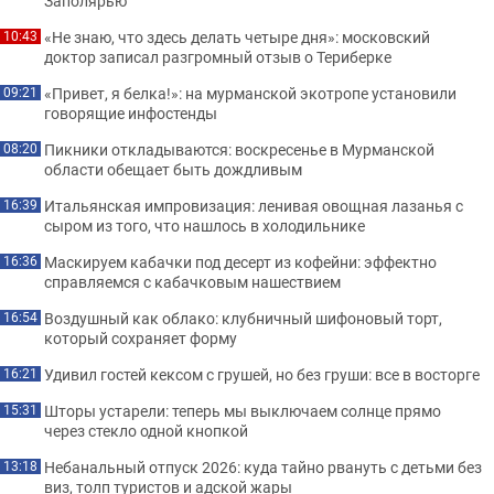
Заполярью
«Не знаю, что здесь делать четыре дня»: московский
10:43
доктор записал разгромный отзыв о Териберке
«Привет, я белка!»: на мурманской экотропе установили
09:21
говорящие инфостенды
Пикники откладываются: воскресенье в Мурманской
08:20
области обещает быть дождливым
Итальянская импровизация: ленивая овощная лазанья с
16:39
сыром из того, что нашлось в холодильнике
Маскируем кабачки под десерт из кофейни: эффектно
16:36
справляемся с кабачковым нашествием
Воздушный как облако: клубничный шифоновый торт,
16:54
который сохраняет форму
Удивил гостей кексом с грушей, но без груши: все в восторге
16:21
Шторы устарели: теперь мы выключаем солнце прямо
15:31
через стекло одной кнопкой
Небанальный отпуск 2026: куда тайно рвануть с детьми без
13:18
виз, толп туристов и адской жары