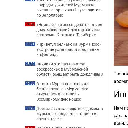
природы: у жителей Мурманска
вызвал споры новый путеводитель
по Заполярью
«Не знаю, что здесь делать четыре
10:43
дня»: московский доктор записал
разгромный отзыв о Териберке
«Привет, я белка!»: на мурманской
09:21
экотропе установили говорящие
инфостенды
Пикники откладываются:
08:20
воскресенье в Мурманской
Творож
области обещает быть дождливым
аромат
От кота Мурра до японских
16:33
бестселлеров: в Мурманске
Ин
открылась выставка к
Всемирному дню кошек
Нам по
Досталась в наследство с домом: в
16:20
Мурмашах продается старинная
сахара
оленья телега
ваниль
15:42