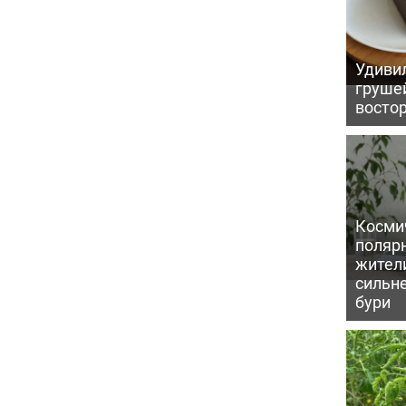
Удивил
грушей
восто
Косми
поляр
жител
сильн
бури