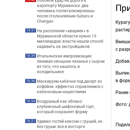
Лобовой удар на дороге к
При
аэропорту Мурманска: два
человека госпитализированы
после столкновения Subaru и
Changan
Кураг
расти
На расселение «авариек» в
14:31
Мурманской области нужно 13
Вмешив
миллиардов: власти нашли способ
надавить на застройщиков
с разр
Итальянская импровизация:
16:39
Добавл
ленивая овощная лазанья с сыром
из того, что нашлось в
холодильнике
Выпек
в форм
Маскируем кабачки под десерт из
16:36
кофейни: эффектно справляемся с
кабачковым нашествием
Ранее
Воздушный как облако:
16:54
Фото: 
клубничный шифоновый торт,
который сохраняет форму
Удивил гостей кексом с грушей, но
16:21
Подели
без груши: все в восторге