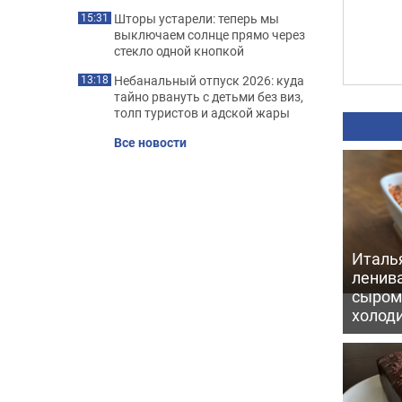
Шторы устарели: теперь мы
15:31
выключаем солнце прямо через
стекло одной кнопкой
Небанальный отпуск 2026: куда
13:18
тайно рвануть с детьми без виз,
толп туристов и адской жары
Все новости
Италь
ленив
сыром 
холод