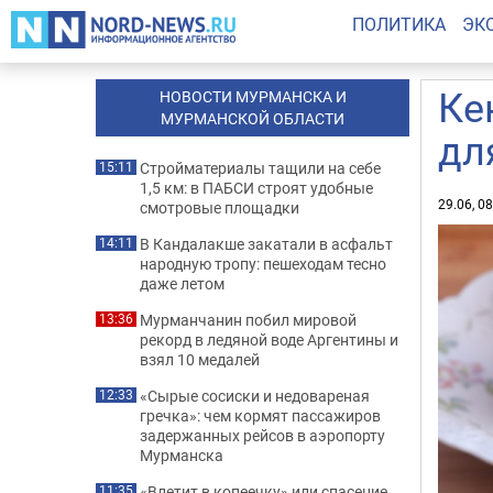
ПОЛИТИКА
ЭК
Ке
НОВОСТИ МУРМАНСКА И
МУРМАНСКОЙ ОБЛАСТИ
дл
Стройматериалы тащили на себе
15:11
1,5 км: в ПАБСИ строят удобные
29.06, 0
смотровые площадки
В Кандалакше закатали в асфальт
14:11
народную тропу: пешеходам тесно
даже летом
Мурманчанин побил мировой
13:36
рекорд в ледяной воде Аргентины и
взял 10 медалей
«Сырые сосиски и недовареная
12:33
гречка»: чем кормят пассажиров
задержанных рейсов в аэропорту
Мурманска
«Влетит в копеечку» или спасение
11:35