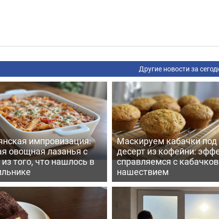
Другие новости за сегод
янская импровизация:
Маскируем кабачки под
ая овощная лазанья с
десерт из кофейни: эфф
из того, что нашлось в
справляемся с кабачко
ильнике
нашествием