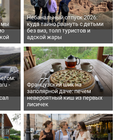
Небанальный отпуск 2026:
ь мы
куда тайно рвануть с детьми
мо
без виз, толп туристов и
пкой
адской жары
бегом:
ru -
Французский шик на
заполярной даче: печем
сал
невероятный киш из первых
лисичек