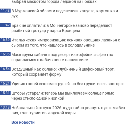
выбрал маскотом города ледокол на ножках
В Мурманской области подешевели капуста, картошка и
11:43
лук
Брак не оплатили: в Мончегорске заново переделают
11:42
разбитый тротуар у парка Бровцева
Итальянская импровизация: ленивая овощная лазанья с
16:39
сыром из того, что нашлось в холодильнике
Маскируем кабачки под десерт из кофейни: эффектно
16:36
справляемся с кабачковым нашествием
Воздушный как облако: клубничный шифоновый торт,
16:54
который сохраняет форму
Удивил гостей кексом с грушей, но без груши: все в восторге
16:21
Шторы устарели: теперь мы выключаем солнце прямо
15:31
через стекло одной кнопкой
Небанальный отпуск 2026: куда тайно рвануть с детьми без
13:18
виз, толп туристов и адской жары
Все новости