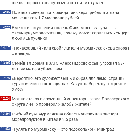
щенка породы кавапу: семья не спит и скучает
Пожилая северянка в ожидании сверхприбыли отдала
14:35
мошенникам 1,7 миллиона рублей
Вместо выступлений тюлень Филя может загулять: в
14:22
океанариуме рассказали, почему может сорваться концерт
любимца публики
«Понаехавший» или свой? Жители Мурманска снова спорят
14:17
о клещах
Семейная драма в ЗАТО Александровск: сын угрожал 68-
13:05
летней матери убийством
«Вероятно, это художественный образ для демонстрации
12:25
туристического потенциала»: Какую набережную строят в
Умбе?
Мат на стенах и сломанный инвентарь: глава Ловозерского
12:24
округа лично проверил жалобы жителей
Рыбный бум: Мурманская область увеличила экспорт
12:04
морепродуктов в Китай в 2,5 раза
«Гулять по Мурманску — это ледокольно!»: Минград
11:53