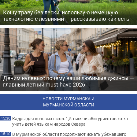
Кошу траву без лески: использую немецкую
технологию с лезвиями — рассказываю как есть
Деним нулевых: почему ваши любимые джинсы —
главный летний must-have 2026
НОВОСТИ МУРМАНСКА И
МУРМАНСКОЙ ОБЛАСТИ
Кадры для кочевых школ: 1,5 тысячи абитуриентов хотят
15:30
учить детей языкам народов Севера
В Мурманской области продолжают искать убежавшего
15:10