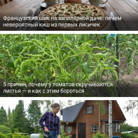
Французский шик на заполярной даче: печем
невероятный киш из первых лисичек
5 причин, почему у томатов скручиваются
листья — и как с этим бороться