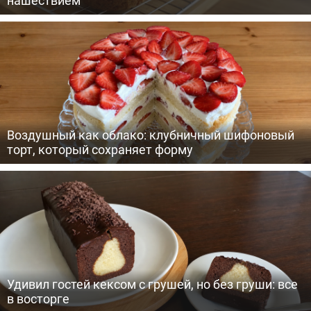
нашествием
Воздушный как облако: клубничный шифоновый
торт, который сохраняет форму
Удивил гостей кексом с грушей, но без груши: все
в восторге