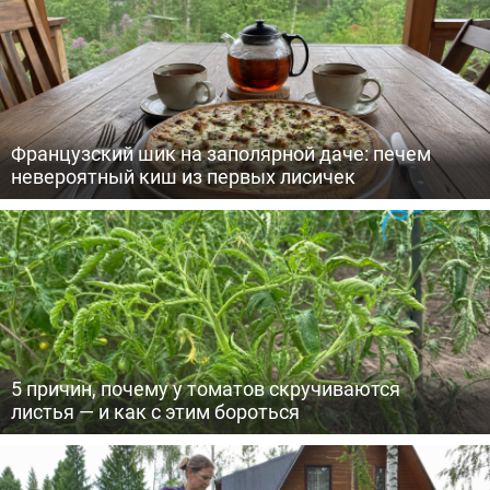
Французский шик на заполярной даче: печем
невероятный киш из первых лисичек
5 причин, почему у томатов скручиваются
листья — и как с этим бороться