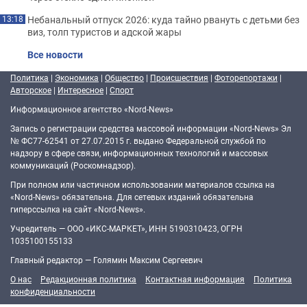
Небанальный отпуск 2026: куда тайно рвануть с детьми без
13:18
виз, толп туристов и адской жары
Все новости
Политика
|
Экономика
|
Общество
|
Происшествия
|
Фоторепортажи
|
Авторское
|
Интересное
|
Спорт
Информационное агентство «Nord-News»
Запись о регистрации средства массовой информации «Nord-News» Эл
№ ФС77-62541 от 27.07.2015 г. выдано Федеральной службой по
надзору в сфере связи, информационных технологий и массовых
коммуникаций (Роскомнадзор).
При полном или частичном использовании материалов ссылка на
«Nord-News» обязательна. Для сетевых изданий обязательна
гиперссылка на сайт «Nord-News».
Учредитель — ООО «ИКС-МАРКЕТ», ИНН 5190310423, ОГРН
1035100155133
Главный редактор — Голямин Максим Сергеевич
О нас
Редакционная политика
Контактная информация
Политика
конфиденциальности