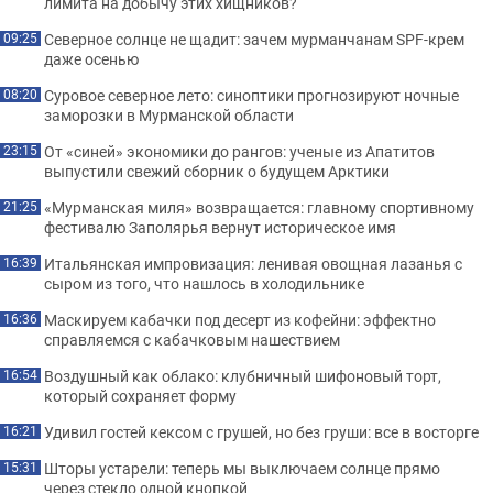
лимита на добычу этих хищников?
Северное солнце не щадит: зачем мурманчанам SPF-крем
09:25
даже осенью
Суровое северное лето: синоптики прогнозируют ночные
08:20
заморозки в Мурманской области
От «синей» экономики до рангов: ученые из Апатитов
23:15
выпустили свежий сборник о будущем Арктики
«Мурманская миля» возвращается: главному спортивному
21:25
фестивалю Заполярья вернут историческое имя
Итальянская импровизация: ленивая овощная лазанья с
16:39
сыром из того, что нашлось в холодильнике
Маскируем кабачки под десерт из кофейни: эффектно
16:36
справляемся с кабачковым нашествием
Воздушный как облако: клубничный шифоновый торт,
16:54
который сохраняет форму
Удивил гостей кексом с грушей, но без груши: все в восторге
16:21
Шторы устарели: теперь мы выключаем солнце прямо
15:31
через стекло одной кнопкой