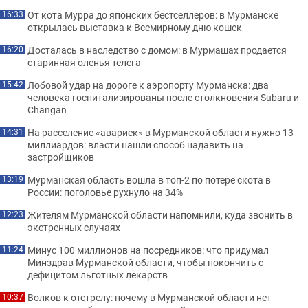
От кота Мурра до японских бестселлеров: в Мурманске
16:33
открылась выставка к Всемирному дню кошек
Досталась в наследство с домом: в Мурмашах продается
16:20
старинная оленья телега
Лобовой удар на дороге к аэропорту Мурманска: два
15:42
человека госпитализированы после столкновения Subaru и
Changan
На расселение «авариек» в Мурманской области нужно 13
14:31
миллиардов: власти нашли способ надавить на
застройщиков
Мурманская область вошла в топ-2 по потере скота в
13:19
России: поголовье рухнуло на 34%
Жителям Мурманской области напомнили, куда звонить в
12:23
экстренных случаях
Минус 100 миллионов на посредников: что придумал
11:24
Минздрав Мурманской области, чтобы покончить с
дефицитом льготных лекарств
Волков к отстрелу: почему в Мурманской области нет
10:37