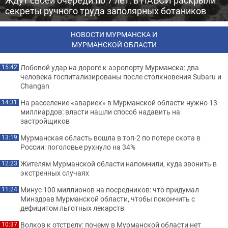
Ждут своей очереди по 7 лет: в ПАБСИ раскрыли
секреты ручного труда заполярных ботаников
НОВОСТИ МУРМАНСКА И
МУРМАНСКОЙ ОБЛАСТИ
Лобовой удар на дороге к аэропорту Мурманска: два
15:42
человека госпитализированы после столкновения Subaru и
Changan
На расселение «авариек» в Мурманской области нужно 13
14:31
миллиардов: власти нашли способ надавить на
застройщиков
Мурманская область вошла в топ-2 по потере скота в
13:19
России: поголовье рухнуло на 34%
Жителям Мурманской области напомнили, куда звонить в
12:23
экстренных случаях
Минус 100 миллионов на посредников: что придумал
11:24
Минздрав Мурманской области, чтобы покончить с
дефицитом льготных лекарств
Волков к отстрелу: почему в Мурманской области нет
10:37