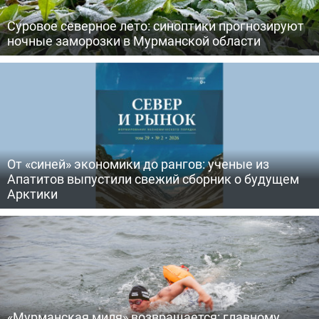
Суровое северное лето: синоптики прогнозируют
ночные заморозки в Мурманской области
От «синей» экономики до рангов: ученые из
Апатитов выпустили свежий сборник о будущем
Арктики
«Мурманская миля» возвращается: главному