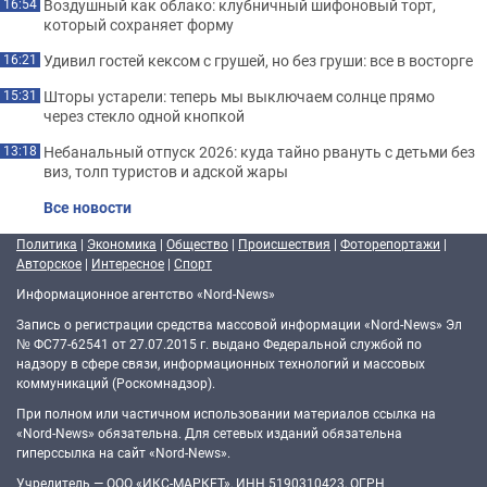
Воздушный как облако: клубничный шифоновый торт,
16:54
который сохраняет форму
Удивил гостей кексом с грушей, но без груши: все в восторге
16:21
Шторы устарели: теперь мы выключаем солнце прямо
15:31
через стекло одной кнопкой
Небанальный отпуск 2026: куда тайно рвануть с детьми без
13:18
виз, толп туристов и адской жары
Все новости
Политика
|
Экономика
|
Общество
|
Происшествия
|
Фоторепортажи
|
Авторское
|
Интересное
|
Спорт
Информационное агентство «Nord-News»
Запись о регистрации средства массовой информации «Nord-News» Эл
№ ФС77-62541 от 27.07.2015 г. выдано Федеральной службой по
надзору в сфере связи, информационных технологий и массовых
коммуникаций (Роскомнадзор).
При полном или частичном использовании материалов ссылка на
«Nord-News» обязательна. Для сетевых изданий обязательна
гиперссылка на сайт «Nord-News».
Учредитель — ООО «ИКС-МАРКЕТ», ИНН 5190310423, ОГРН