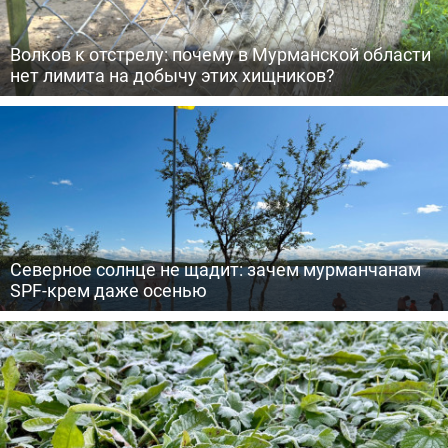
Волков к отстрелу: почему в Мурманской области
нет лимита на добычу этих хищников?
Северное солнце не щадит: зачем мурманчанам
SPF-крем даже осенью