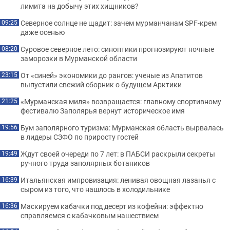
лимита на добычу этих хищников?
Северное солнце не щадит: зачем мурманчанам SPF-крем
09:25
даже осенью
Суровое северное лето: синоптики прогнозируют ночные
08:20
заморозки в Мурманской области
От «синей» экономики до рангов: ученые из Апатитов
23:15
выпустили свежий сборник о будущем Арктики
«Мурманская миля» возвращается: главному спортивному
21:25
фестивалю Заполярья вернут историческое имя
Бум заполярного туризма: Мурманская область вырвалась
19:56
в лидеры СЗФО по приросту гостей
Ждут своей очереди по 7 лет: в ПАБСИ раскрыли секреты
19:49
ручного труда заполярных ботаников
Итальянская импровизация: ленивая овощная лазанья с
16:39
сыром из того, что нашлось в холодильнике
Маскируем кабачки под десерт из кофейни: эффектно
16:36
справляемся с кабачковым нашествием