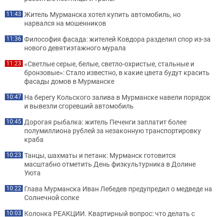
Житель Мурманска хотел купить автомобиль, но
11:43
нарвался на мошенников
Философия фасада: жителей Ковдора разделил спор из-за
11:36
нового девятиэтажного мурала
«Светлые серые, белые, светло-охристые, стальные и
11:23
бронзовые»: Стало известно, в какие цвета будут красить
фасады домов в Мурманске
На берегу Кольского залива в Мурманске навели порядок
10:47
и вывезли сгоревший автомобиль
Дорогая рыбалка: житель Печенги заплатит более
10:45
полумиллиона рублей за незаконную транспортировку
краба
Танцы, шахматы и петанк: Мурманск готовится
10:23
масштабно отметить День физкультурника в Долине
Уюта
Глава Мурманска Иван Лебедев предупредил о медведе на
10:22
Солнечной сопке
Колонка РЕАКЦИИ. Квартирный вопрос: что делать с
10:03