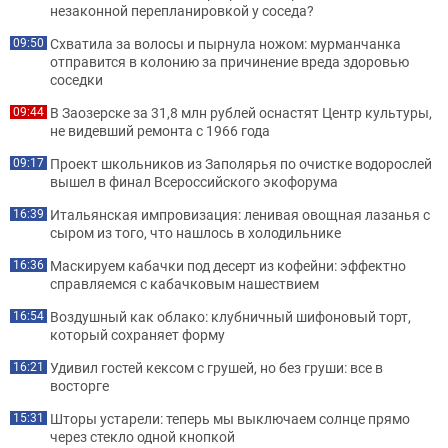
незаконной перепланировкой у соседа?
Схватила за волосы и пырнула ножом: мурманчанка
09:50
отправится в колонию за причинение вреда здоровью
соседки
В Заозерске за 31,8 млн рублей оснастят Центр культуры,
09:44
не видевший ремонта с 1966 года
Проект школьников из Заполярья по очистке водорослей
09:17
вышел в финал Всероссийского экофорума
Итальянская импровизация: ленивая овощная лазанья с
16:39
сыром из того, что нашлось в холодильнике
Маскируем кабачки под десерт из кофейни: эффектно
16:36
справляемся с кабачковым нашествием
Воздушный как облако: клубничный шифоновый торт,
16:54
который сохраняет форму
Удивил гостей кексом с грушей, но без груши: все в
16:21
восторге
Шторы устарели: теперь мы выключаем солнце прямо
15:31
через стекло одной кнопкой