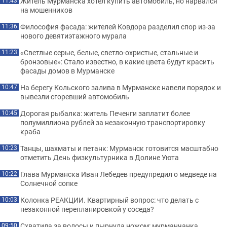
Житель Мурманска хотел купить автомобиль, но нарвался
11:43
на мошенников
Философия фасада: жителей Ковдора разделил спор из-за
11:36
нового девятиэтажного мурала
«Светлые серые, белые, светло-охристые, стальные и
11:23
бронзовые»: Стало известно, в какие цвета будут красить
фасады домов в Мурманске
На берегу Кольского залива в Мурманске навели порядок и
10:47
вывезли сгоревший автомобиль
Дорогая рыбалка: житель Печенги заплатит более
10:45
полумиллиона рублей за незаконную транспортировку
краба
Танцы, шахматы и петанк: Мурманск готовится масштабно
10:23
отметить День физкультурника в Долине Уюта
Глава Мурманска Иван Лебедев предупредил о медведе на
10:22
Солнечной сопке
Колонка РЕАКЦИИ. Квартирный вопрос: что делать с
10:03
незаконной перепланировкой у соседа?
Схватила за волосы и пырнула ножом: мурманчанка
09:50