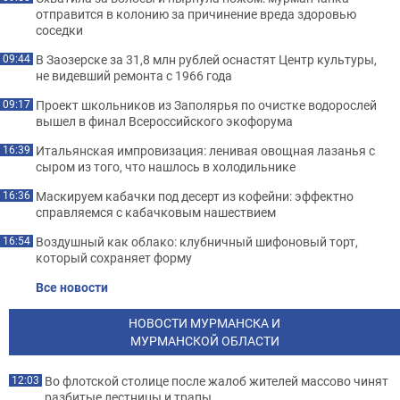
отправится в колонию за причинение вреда здоровью
соседки
В Заозерске за 31,8 млн рублей оснастят Центр культуры,
09:44
не видевший ремонта с 1966 года
Проект школьников из Заполярья по очистке водорослей
09:17
вышел в финал Всероссийского экофорума
Итальянская импровизация: ленивая овощная лазанья с
16:39
сыром из того, что нашлось в холодильнике
Маскируем кабачки под десерт из кофейни: эффектно
16:36
справляемся с кабачковым нашествием
Воздушный как облако: клубничный шифоновый торт,
16:54
который сохраняет форму
Все новости
НОВОСТИ МУРМАНСКА И
МУРМАНСКОЙ ОБЛАСТИ
Во флотской столице после жалоб жителей массово чинят
12:03
разбитые лестницы и трапы