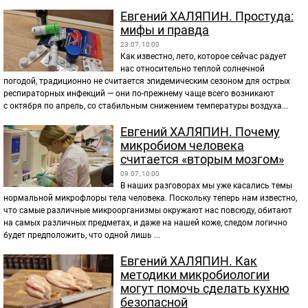
Евгений ХАЛЯПИН. Простуда:
мифы и правда
23.07, 10:00
Как известно, лето, которое сейчас радует
нас относительно теплой солнечной
погодой, традиционно не считается эпидемическим сезоном для острых
респираторных инфекций — они по-прежнему чаще всего возникают
с октября по апрель, со стабильным снижением температуры воздуха...
Евгений ХАЛЯПИН. Почему
микробиом человека
считается «вторым мозгом»
09.07, 10:00
В наших разговорах мы уже касались темы
нормальной микрофлоры тела человека. Поскольку теперь нам известно,
что самые различные микроорганизмы окружают нас повсюду, обитают
на самых различных предметах, и даже на нашей коже, следом логично
будет предположить, что одной лишь ...
Евгений ХАЛЯПИН. Как
методики микробиологии
могут помочь сделать кухню
безопасной