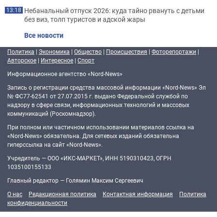
Небанальный отпуск 2026: куда тайно рвануть с детьми
13:18
без виз, толп туристов и адской жары
Все новости
Политика
|
Экономика
|
Общество
|
Происшествия
|
Фоторепортажи
|
Авторское
|
Интересное
|
Спорт
Информационное агентство «Nord-News»
Запись о регистрации средства массовой информации «Nord-News» Эл
№ ФС77-62541 от 27.07.2015 г. выдано Федеральной службой по
надзору в сфере связи, информационных технологий и массовых
коммуникаций (Роскомнадзор).
При полном или частичном использовании материалов ссылка на
«Nord-News» обязательна. Для сетевых изданий обязательна
гиперссылка на сайт «Nord-News».
Учредитель — ООО «ИКС-МАРКЕТ», ИНН 5190310423, ОГРН
1035100155133
Главный редактор — Голямин Максим Сергеевич
О нас
Редакционная политика
Контактная информация
Политика
конфиденциальности