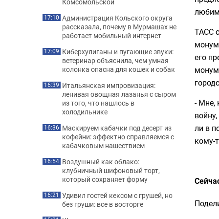
Комсомольской
любим
Администрация Кольского округа
17:10
рассказала, почему в Мурмашах не
ТАСС с
работает мобильный интернет
монуме
Киберхулиганы и пугающие звуки:
17:09
его пр
ветеринар объяснила, чем умная
колонка опасна для кошек и собак
монум
городс
Итальянская импровизация:
16:39
ленивая овощная лазанья с сыром
- Мне,
из того, что нашлось в
холодильнике
войну,
ли в п
Маскируем кабачки под десерт из
16:36
кофейни: эффектно справляемся с
кому-т
кабачковым нашествием
Воздушный как облако:
16:54
клубничный шифоновый торт,
который сохраняет форму
Сейча
Удивил гостей кексом с грушей, но
16:21
Подели
без груши: все в восторге