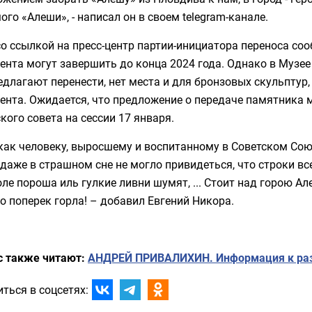
ого «Алеши», -
написал он в своем telegram-канале.
о ссылкой на пресс-центр партии-инициатора переноса
соо
нта могут завершить до конца 2024 года. Однако в Музее
едлагают перенести, нет места и для бронзовых скульптур,
ента. Ожидается, что предложение о передаче памятника
кого совета на сессии 17 января.
 как человеку, выросшему и воспитанному в Советском Со
 даже в страшном сне не могло привидеться, что строки в
оле пороша иль гулкие ливни шумят, ... Стоит над горою Ал
о поперек горла! – добавил Евгений Никора.
с также читают:
АНДРЕЙ ПРИВАЛИХИН. Информация к р
ться в соцсетях: