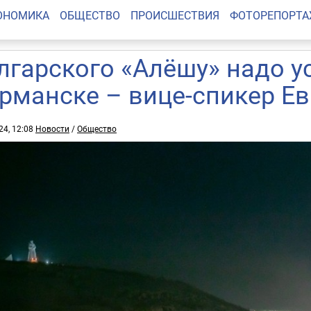
ОНОМИКА
ОБЩЕСТВО
ПРОИСШЕСТВИЯ
ФОТОРЕПОРТ
лгарского «Алёшу» надо у
рманске – вице-спикер Е
24, 12:08
Новости
/
Общество