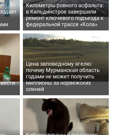
Километры ровного асфальта:
родает
в Кильдинстрое завершили
ремонт ключевого подъезда к
ами
федеральной трассе «Кола»
Цена заповедному ягелю:
почему Мурманская область
годами не может получить
авести
миллионы за норвежских
оленей
го
Киберхулиганы и пугающие