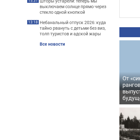
Шторы устарели: теперь мы
15:31
выключаем солнце прямо через
стекло одной кнопкой
Небанальный отпуск 2026: куда
13:18
тайно рвануть с детьми без виз,
толп туристов и адской жары
Все новости
От «си
рангов
выпус
будущ