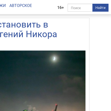
АЖИ
АВТОРСКОЕ
16+
Найти
становить в
вгений Никора