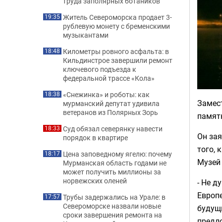
труда заполярных ботаников
Житель Североморска продает 3-
19:35
рублевую монету с бременскими
музыкантами
Километры ровного асфальта: в
18:48
Кильдинстрое завершили ремонт
ключевого подъезда к
федеральной трассе «Кола»
«Снежинка» и роботы: как
18:38
Замес
мурманский депутат удивила
ветеранов из Полярных Зорь
памят
Суд обязал северянку навести
18:33
Он зая
порядок в квартире
того, 
Цена заповедному ягелю: почему
18:17
Музей 
Мурманская область годами не
может получить миллионы за
норвежских оленей
-
Не ду
Европе
Трубы задержались на Урале: в
17:57
Североморске назвали новые
будущ
сроки завершения ремонта на
предло