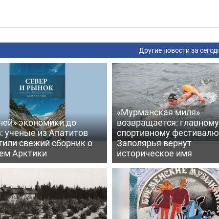
Другие новости за сегод
«Мурманская миля»
ней» экономики до
возвращается: главному
: ученые из Апатитов
спортивному фестивалю
тили свежий сборник о
Заполярья вернут
ем Арктики
историческое имя