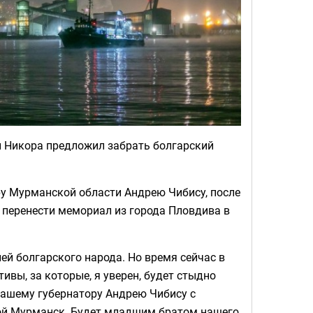
 Никора предложил забрать болгарский
ру Мурманской области Андрею Чибису, после
в перенести мемориал из города Пловдива в
ей болгарского народа. Но время сейчас в
ивы, за которые, я уверен, будет стыдно
нашему губернатору Андрею Чибису с
ерой Мурманск. Будет младшим братом нашего