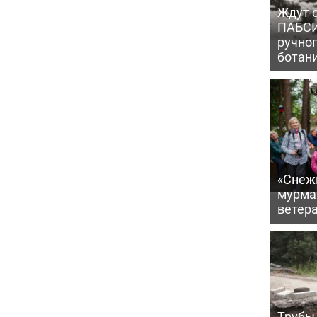
Ждут с
ПАБСИ
ручно
ботан
«Снежи
мурма
ветер
Трубы 