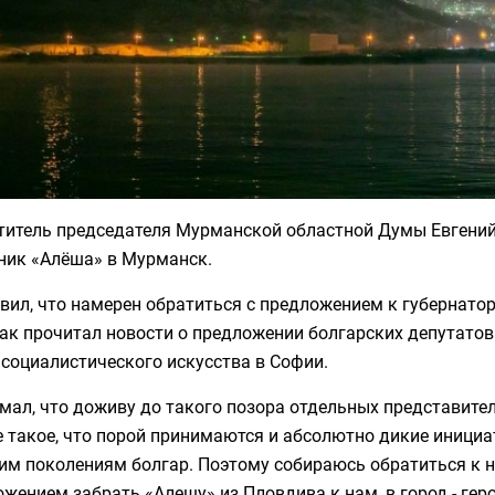
титель председателя Мурманской областной Думы Евгений
ник «Алёша» в Мурманск.
вил, что намерен обратиться с предложением к губернато
как прочитал новости о предложении болгарских депутато
социалистического искусства в Софии.
мал, что доживу до такого позора отдельных представител
 такое, что порой принимаются и абсолютно дикие инициат
им поколениям болгар. Поэтому собираюсь обратиться к 
жением забрать «Алешу» из Пловдива к нам, в город - г