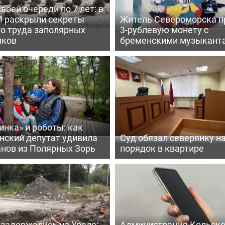
воей очереди по 7 лет: в
 раскрыли секреты
Житель Североморска п
го труда заполярных
3-рублевую монету с
иков
бременскими музыкант
нка» и роботы: как
нский депутат удивила
Суд обязал северянку н
анов из Полярных Зорь
порядок в квартире
задержались на Урале:
Администрация Кольско