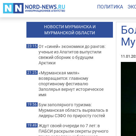
ПОЛИТИКА
ЭК
Бо
НОВОСТИ МУРМАНСКА И
МУРМАНСКОЙ ОБЛАСТИ
Му
От «синей» экономики до рангов:
23:15
ученые из Апатитов выпустили
11.01.20
свежий сборник о будущем
Арктики
«Мурманская миля»
21:25
возвращается: главному
спортивному фестивалю
Заполярья вернут историческое
имя
Бум заполярного туризма:
19:56
Мурманская область вырвалась в
лидеры СЗФО по приросту гостей
Ждут своей очереди по 7 лет: в
19:49
ПАБСИ раскрыли секреты ручного