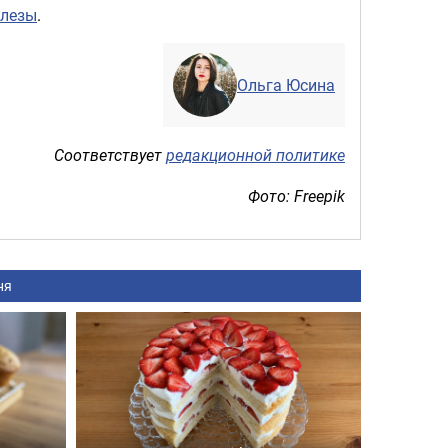
елезы
.
Ольга Юсина
Соответствует
редакционной политике
Фото: Freepik
ня