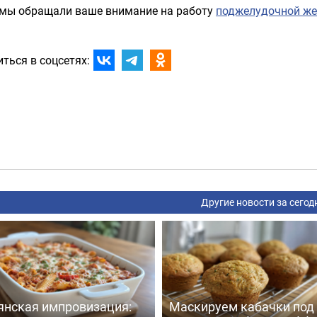
 мы обращали ваше внимание на работу
поджелудочной ж
ться в соцсетях:
Другие новости за сегод
янская импровизация:
Маскируем кабачки под