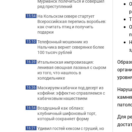
Мурманск полечиться и совершил
О
ряд преступлений
р
На Кольском севере стартует
15:54
Т
Всероссийская перепись воробьев:
О
как считать птиц и получить
подарки
п
Н
Телефонный мошенник из
15:10
Нальчика вернет северянке более
з
100 тысяч рублей
Образ
Итальянская импровизация:
16:39
ленивая овощная лазанья с сыром
органи
из того, что нашлось в
уровня
холодильнике
Маскируем кабачки под десерт из
16:36
Наруш
кофейни: эффектно справляемся с
камней
кабачковым нашествием
патол
Воздушный как облако:
16:54
клубничный шифоновый торт,
Для р
который сохраняет форму
достат
Удивил гостей кексом с грушей, но
16:21