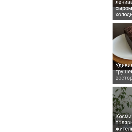
ленив
сыром 
холод
Удивил
грушей
восто
Косми
поляр
жител