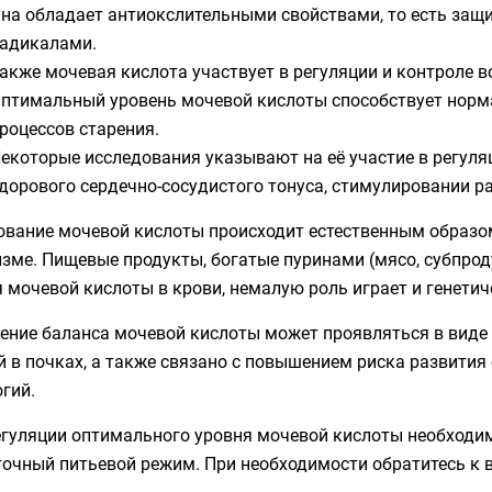
на обладает антиокслительными свойствами, то есть защ
адикалами.
акже мочевая кислота участвует в регуляции и контроле в
птимальный уровень мочевой кислоты способствует норм
роцессов старения.
екоторые исследования указывают на её участие в регул
дорового сердечно-сосудистого тонуса, стимулировании р
ование мочевой кислоты происходит естественным образ
зме. Пищевые продукты, богатые пуринами (мясо, субпрод
 мочевой кислоты в крови, немалую роль играет и генети
ение баланса мочевой кислоты может проявляться в виде 
 в почках, а также связано с повышением риска развития
огий.
егуляции оптимального уровня мочевой кислоты необходим
очный питьевой режим. При необходимости обратитесь к в