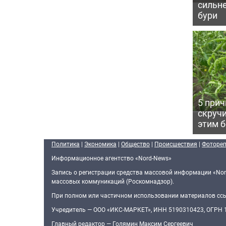
сильн
бури
5 прич
скручи
этим 
Политика
|
Экономика
|
Общество
|
Происшествия
|
Фоторе
Информационное агентство «Nord-News»
Запись о регистрации средства массовой информации «Nor
массовых коммуникаций (Роскомнадзор).
При полном или частичном использовании материалов ссыл
Учредитель — ООО «ИКС-МАРКЕТ», ИНН 5190310423, ОГРН
Главный редактор — Голямин Максим Сергеевич