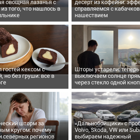
ая овощная лазанья с
десерт из кофейни: эфф
из того, что нашлось в
справляемся с кабачко
ильнике
нашествием
 гостей кексом с
Шторы устарели: тепер
, но без груши: все в
выключаем солнце пря
рге
через стекло одной кно
ческий шторм за
«Дальнобойщики» с про
ным кругом: почему
Volvo, Skoda, VW или Suba
и северных регионов
выбираем надежный