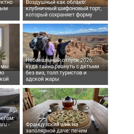
ектно
Воздушный как облако:
вым
клубничный шифоновый торт,
который сохраняет форму
Небанальный отпуск 2026:
ь мы
куда тайно рвануть с детьми
мо
без виз, толп туристов и
пкой
адской жары
бегом:
ru -
Французский шик на
заполярной даче: печем