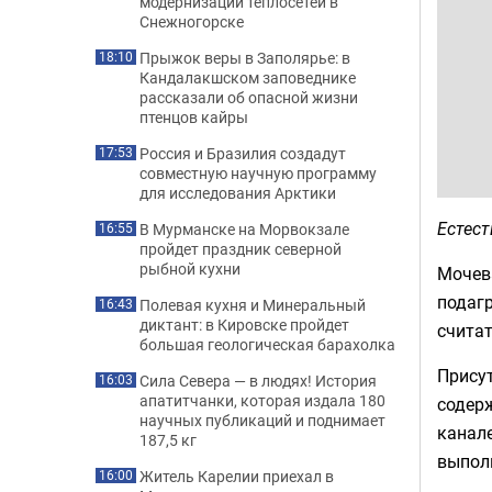
модернизации теплосетей в
Снежногорске
Прыжок веры в Заполярье: в
18:10
Кандалакшском заповеднике
рассказали об опасной жизни
птенцов кайры
Россия и Бразилия создадут
17:53
совместную научную программу
для исследования Арктики
Естест
В Мурманске на Морвокзале
16:55
пройдет праздник северной
рыбной кухни
Мочев
подагр
Полевая кухня и Минеральный
16:43
диктант: в Кировске пройдет
счита
большая геологическая барахолка
Прису
Сила Севера — в людях! История
16:03
апатитчанки, которая издала 180
содерж
научных публикаций и поднимает
канал
187,5 кг
выпол
Житель Карелии приехал в
16:00