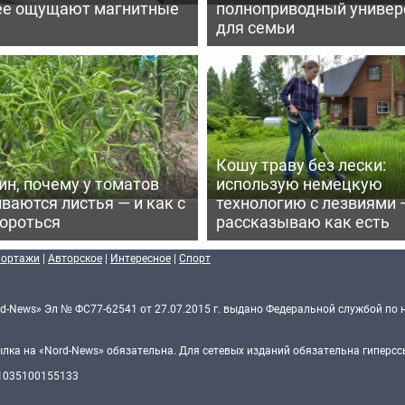
ее ощущают магнитные
полноприводный универ
для семьи
Кошу траву без лески:
ин, почему у томатов
использую немецкую
ваются листья — и как с
технологию с лезвиями 
бороться
рассказываю как есть
портажи
|
Авторское
|
Интересное
|
Спорт
d-News» Эл № ФС77-62541 от 27.07.2015 г. выдано Федеральной службой по 
ка на «Nord-News» обязательна. Для сетевых изданий обязательна гиперссы
 1035100155133