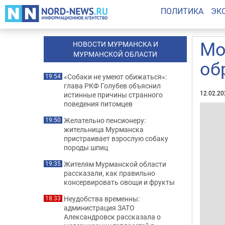
ПОЛИТИКА
ЭК
Мо
НОВОСТИ МУРМАНСКА И
МУРМАНСКОЙ ОБЛАСТИ
об
«Собаки не умеют обижаться»:
19:54
глава РКФ Голубев объяснил
12.02.20
истинные причины странного
поведения питомцев
Желательно пенсионеру:
19:50
жительница Мурманска
пристраивает взрослую собаку
породы шпиц
Жителям Мурманской области
19:35
рассказали, как правильно
консервировать овощи и фрукты
Неудобства временны:
18:33
администрация ЗАТО
Александровск рассказала о