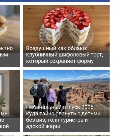
ектно
Воздушный как облако:
вым
клубничный шифоновый торт,
который сохраняет форму
Небанальный отпуск 2026:
ь мы
куда тайно рвануть с детьми
мо
без виз, толп туристов и
пкой
адской жары