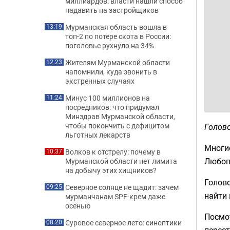
миллиардов: власти нашли способ
надавить на застройщиков
Мурманская область вошла в
13:19
топ-2 по потере скота в России:
поголовье рухнуло на 34%
Жителям Мурманской области
12:23
напомнили, куда звонить в
экстренных случаях
Минус 100 миллионов на
11:24
посредников: что придумал
Минздрав Мурманской области,
чтобы покончить с дефицитом
Голово
льготных лекарств
Многи
Волков к отстрелу: почему в
10:37
Любоп
Мурманской области нет лимита
на добычу этих хищников?
Голов
Северное солнце не щадит: зачем
09:25
найти 
мурманчанам SPF-крем даже
осенью
Посмот
Суровое северное лето: синоптики
08:20
перест