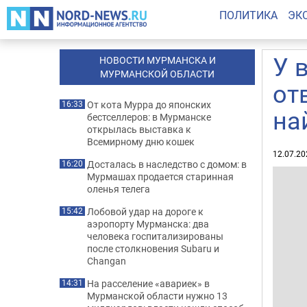
ПОЛИТИКА
ЭК
У 
НОВОСТИ МУРМАНСКА И
МУРМАНСКОЙ ОБЛАСТИ
от
От кота Мурра до японских
16:33
на
бестселлеров: в Мурманске
открылась выставка к
Всемирному дню кошек
12.07.20
Досталась в наследство с домом: в
16:20
Мурмашах продается старинная
оленья телега
Лобовой удар на дороге к
15:42
аэропорту Мурманска: два
человека госпитализированы
после столкновения Subaru и
Changan
На расселение «авариек» в
14:31
Мурманской области нужно 13