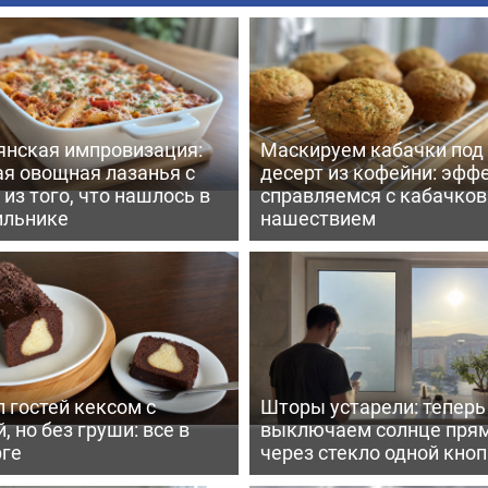
янская импровизация:
Маскируем кабачки под
ая овощная лазанья с
десерт из кофейни: эфф
из того, что нашлось в
справляемся с кабачко
ильнике
нашествием
 гостей кексом с
Шторы устарели: тепер
, но без груши: все в
выключаем солнце пря
рге
через стекло одной кно