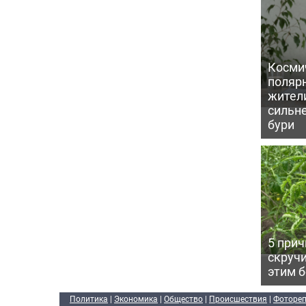
Косми
поляр
жител
сильн
бури
5 прич
скручи
этим 
Политика
|
Экономика
|
Общество
|
Происшествия
|
Фоторе