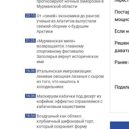
прогнозируют ночные заморозки в
Мурманской области
Постар
От «синей» экономики до рангов:
23:15
мощнос
ученые из Апатитов выпустили
свежий сборник о будущем
Если н
Арктики
«Мурманская миля»
21:25
Решени
возвращается: главному
давать
спортивному фестивалю
Заполярья вернут историческое
имя
Ранее
Итальянская импровизация:
16:39
ленивая овощная лазанья с сыром
из того, что нашлось в
холодильнике
Подели
Маскируем кабачки под десерт из
16:36
кофейни: эффектно справляемся с
кабачковым нашествием
Воздушный как облако:
16:54
клубничный шифоновый торт,
который сохраняет форму