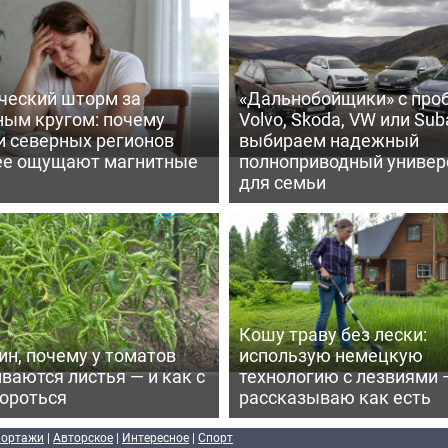
ческий шторм за
«Дальнобойщики» с про
ным кругом: почему
Volvo, Skoda, VW или Suba
и северных регионов
выбираем надежный
ее ощущают магнитные
полноприводный универ
для семьи
Кошу траву без лески:
ин, почему у томатов
использую немецкую
ваются листья — и как с
технологию с лезвиями 
бороться
рассказываю как есть
портажи
|
Авторское
|
Интересное
|
Спорт