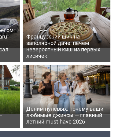
бегом:
ru -
Французский шик на
заполярной даче: печем
сал
невероятный киш из первых
лисичек
Деним нулевых: почему ваши
—
любимые джинсы — главный
летний must-have 2026