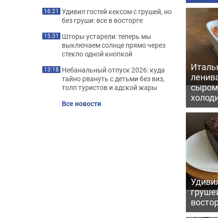
Удивил гостей кексом с грушей, но
16:21
без груши: все в восторге
Шторы устарели: теперь мы
15:31
выключаем солнце прямо через
стекло одной кнопкой
Италь
Небанальный отпуск 2026: куда
13:18
ленив
тайно рвануть с детьми без виз,
сыром 
толп туристов и адской жары
холод
Все новости
Удивил
грушей
восто