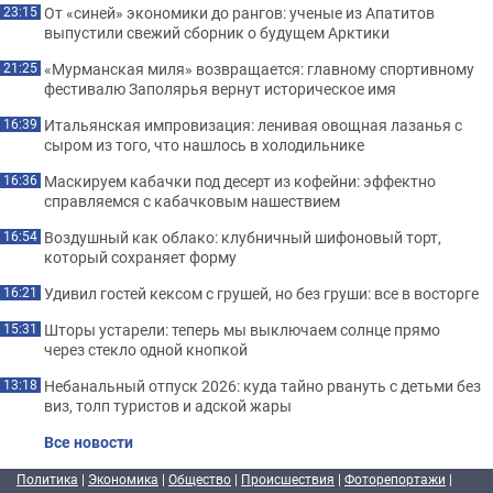
От «синей» экономики до рангов: ученые из Апатитов
23:15
выпустили свежий сборник о будущем Арктики
«Мурманская миля» возвращается: главному спортивному
21:25
фестивалю Заполярья вернут историческое имя
Итальянская импровизация: ленивая овощная лазанья с
16:39
сыром из того, что нашлось в холодильнике
Маскируем кабачки под десерт из кофейни: эффектно
16:36
справляемся с кабачковым нашествием
Воздушный как облако: клубничный шифоновый торт,
16:54
который сохраняет форму
Удивил гостей кексом с грушей, но без груши: все в восторге
16:21
Шторы устарели: теперь мы выключаем солнце прямо
15:31
через стекло одной кнопкой
Небанальный отпуск 2026: куда тайно рвануть с детьми без
13:18
виз, толп туристов и адской жары
Все новости
Политика
|
Экономика
|
Общество
|
Происшествия
|
Фоторепортажи
|