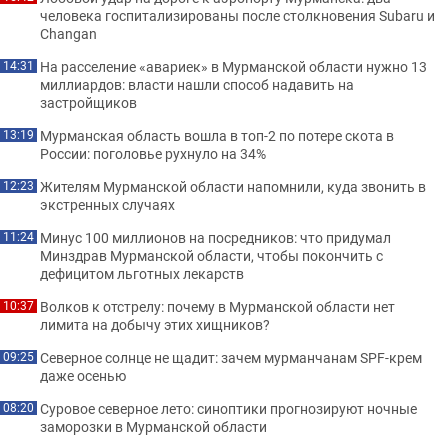
человека госпитализированы после столкновения Subaru и
Changan
На расселение «авариек» в Мурманской области нужно 13
14:31
миллиардов: власти нашли способ надавить на
застройщиков
Мурманская область вошла в топ-2 по потере скота в
13:19
России: поголовье рухнуло на 34%
Жителям Мурманской области напомнили, куда звонить в
12:23
экстренных случаях
Минус 100 миллионов на посредников: что придумал
11:24
Минздрав Мурманской области, чтобы покончить с
дефицитом льготных лекарств
Волков к отстрелу: почему в Мурманской области нет
10:37
лимита на добычу этих хищников?
Северное солнце не щадит: зачем мурманчанам SPF-крем
09:25
даже осенью
Суровое северное лето: синоптики прогнозируют ночные
08:20
заморозки в Мурманской области