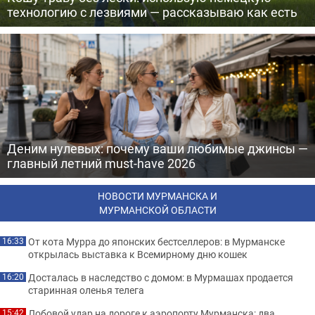
технологию с лезвиями — рассказываю как есть
Деним нулевых: почему ваши любимые джинсы —
главный летний must-have 2026
НОВОСТИ МУРМАНСКА И
МУРМАНСКОЙ ОБЛАСТИ
От кота Мурра до японских бестселлеров: в Мурманске
16:33
открылась выставка к Всемирному дню кошек
Досталась в наследство с домом: в Мурмашах продается
16:20
старинная оленья телега
Лобовой удар на дороге к аэропорту Мурманска: два
15:42