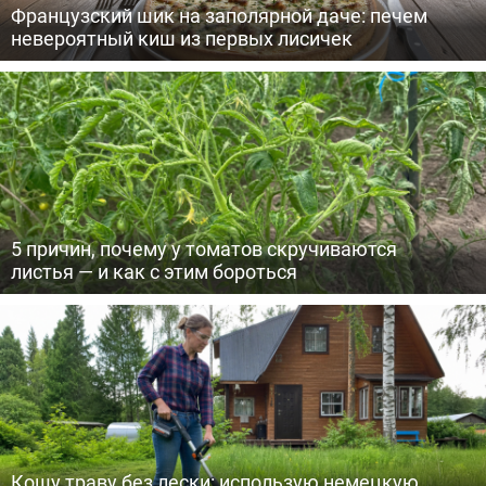
Французский шик на заполярной даче: печем
невероятный киш из первых лисичек
5 причин, почему у томатов скручиваются
листья — и как с этим бороться
Кошу траву без лески: использую немецкую