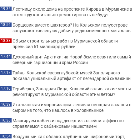
Лестницу около дома на проспекте Кирова в Мурманске в
19:35
этом году капитально ремонтировать не будут
Борщевик вместо шахтеров? На Кольском полуострове
18:56
запускают «зеленую» добычу редкоземельных металлов
Объем строительных работ в Мурманской области
18:33
превысил 61 миллиард рублей
Духовный щит Арктики: на Новой Земле освятили самый
17:44
северный гарнизонный храм России
Тайны Кольской сверхглубокой: музей Заполярного
17:17
показал уникальный артефакт от легендарной скважины
Териберка, Западная Лица, Кольский залив: какие мосты
17:10
ремонтируют в Мурманской области этим летом?
Итальянская импровизация: ленивая овощная лазанья с
16:39
сыром из того, что нашлось в холодильнике
Маскируем кабачки под десерт из кофейни: эффектно
16:36
справляемся с кабачковым нашествием
Воздушный как облако: клубничный шифоновый торт,
16:54