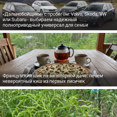
«Дальнобойщики» с пробегом: Volvo, Skoda, VW
или Subaru - выбираем надежный
полноприводный универсал для семьи
Французский шик на заполярной даче: печем
невероятный киш из первых лисичек