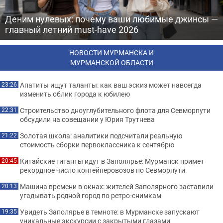
Деним нулевых: почему ваши любимые джинсы —
главный летний must-have 2026
НОВОСТИ МУРМАНСКА И
МУРМАНСКОЙ ОБЛАСТИ
Апатиты ищут таланты: как ваш эскиз может навсегда
23:26
изменить облик города к юбилею
Строительство дноуглубительного флота для Севморпути
22:31
обсудили на совещании у Юрия Трутнева
Золотая школа: аналитики подсчитали реальную
21:22
стоимость сборки первоклассника к сентябрю
Китайские гиганты идут в Заполярье: Мурманск примет
20:45
рекордное число контейнеровозов по Севморпути
Машина времени в окнах: жителей Заполярного заставили
20:13
угадывать родной город по ретро-снимкам
Увидеть Заполярье в темноте: в Мурманске запускают
19:35
уникальные экскурсии с закрытыми глазами