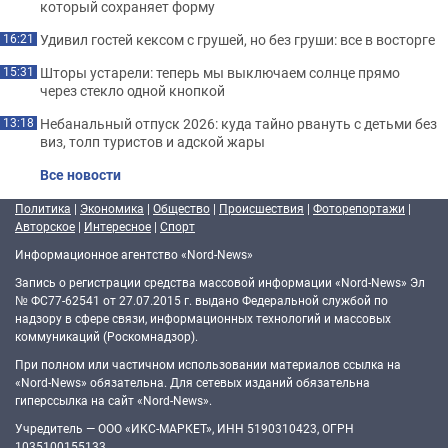
который сохраняет форму
Удивил гостей кексом с грушей, но без груши: все в восторге
16:21
Шторы устарели: теперь мы выключаем солнце прямо
15:31
через стекло одной кнопкой
Небанальный отпуск 2026: куда тайно рвануть с детьми без
13:18
виз, толп туристов и адской жары
Все новости
Политика
|
Экономика
|
Общество
|
Происшествия
|
Фоторепортажи
|
Авторское
|
Интересное
|
Спорт
Информационное агентство «Nord-News»
Запись о регистрации средства массовой информации «Nord-News» Эл
№ ФС77-62541 от 27.07.2015 г. выдано Федеральной службой по
надзору в сфере связи, информационных технологий и массовых
коммуникаций (Роскомнадзор).
При полном или частичном использовании материалов ссылка на
«Nord-News» обязательна. Для сетевых изданий обязательна
гиперссылка на сайт «Nord-News».
Учредитель — ООО «ИКС-МАРКЕТ», ИНН 5190310423, ОГРН
1035100155133