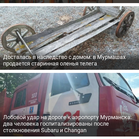
Досталась в наследство с домом: в Мурмашах
продается старинная оленья телега
Лобовой удар на дороге к аэропорту Мурманска:
два человека госпитализированы после
столкновения Subaru и Changan