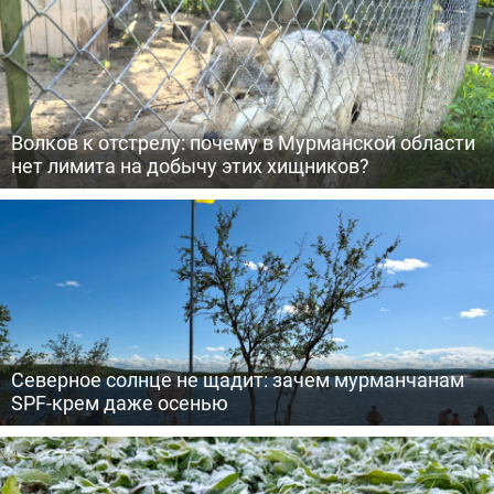
Волков к отстрелу: почему в Мурманской области
нет лимита на добычу этих хищников?
Северное солнце не щадит: зачем мурманчанам
SPF-крем даже осенью