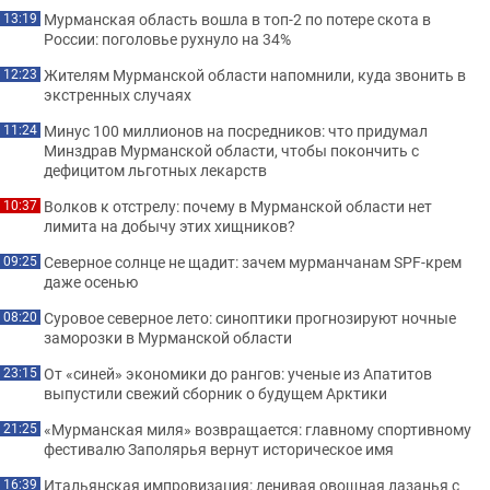
Мурманская область вошла в топ-2 по потере скота в
13:19
России: поголовье рухнуло на 34%
Жителям Мурманской области напомнили, куда звонить в
12:23
экстренных случаях
Минус 100 миллионов на посредников: что придумал
11:24
Минздрав Мурманской области, чтобы покончить с
дефицитом льготных лекарств
Волков к отстрелу: почему в Мурманской области нет
10:37
лимита на добычу этих хищников?
Северное солнце не щадит: зачем мурманчанам SPF-крем
09:25
даже осенью
Суровое северное лето: синоптики прогнозируют ночные
08:20
заморозки в Мурманской области
От «синей» экономики до рангов: ученые из Апатитов
23:15
выпустили свежий сборник о будущем Арктики
«Мурманская миля» возвращается: главному спортивному
21:25
фестивалю Заполярья вернут историческое имя
Итальянская импровизация: ленивая овощная лазанья с
16:39