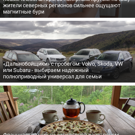
жители северных регионов сильнее ощущают
магнитные бури
«Дальнобойщики» с пробегом: Volvo, Skoda, VW
или Subaru - выбираем надежный
полноприводный универсал для семьи
Французский шик на заполярной даче: печем