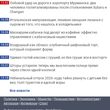
Лобовой удар на дороге к аэропорту Мурманска: два
15:42
человека госпитализированы после столкновения Subaru и
Changan
Итальянская импровизация: ленивая овощная лазанья с
16:39
сыром из того, что нашлось в холодильнике
Маскируем кабачки под десерт из кофейни: эффектно
16:36
справляемся с кабачковым нашествием
Воздушный как облако: клубничный шифоновый торт,
16:54
который сохраняет форму
Удивил гостей кексом с грушей, но без груши: все в восторге
16:21
Шторы устарели: теперь мы выключаем солнце прямо
15:31
через стекло одной кнопкой
Небанальный отпуск 2026: куда тайно рвануть с детьми без
13:18
виз, толп туристов и адской жары
Все новости
Политика
|
Экономика
|
Общество
|
Происшествия
|
Фоторепортажи
|
Авторское
|
Интересное
|
Спорт
Информационное агентство «Nord-News»