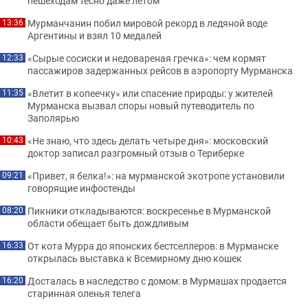
пешеходам тесно даже летом
Мурманчанин побил мировой рекорд в ледяной воде
13:36
Аргентины и взял 10 медалей
«Сырые сосиски и недовареная гречка»: чем кормят
12:33
пассажиров задержанных рейсов в аэропорту Мурманска
«Влетит в копеечку» или спасение природы: у жителей
11:35
Мурманска вызвал споры новый путеводитель по
Заполярью
«Не знаю, что здесь делать четыре дня»: московский
10:43
доктор записал разгромный отзыв о Териберке
«Привет, я белка!»: на мурманской экотропе установили
09:21
говорящие инфостенды
Пикники откладываются: воскресенье в Мурманской
08:20
области обещает быть дождливым
От кота Мурра до японских бестселлеров: в Мурманске
16:33
открылась выставка к Всемирному дню кошек
Досталась в наследство с домом: в Мурмашах продается
16:20
старинная оленья телега