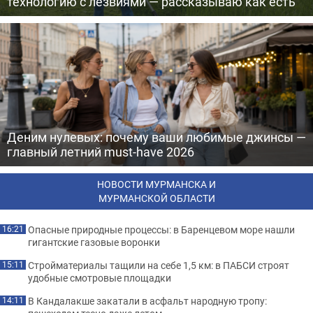
технологию с лезвиями — рассказываю как есть
Деним нулевых: почему ваши любимые джинсы —
главный летний must-have 2026
НОВОСТИ МУРМАНСКА И
МУРМАНСКОЙ ОБЛАСТИ
Опасные природные процессы: в Баренцевом море нашли
16:21
гигантские газовые воронки
Стройматериалы тащили на себе 1,5 км: в ПАБСИ строят
15:11
удобные смотровые площадки
В Кандалакше закатали в асфальт народную тропу:
14:11